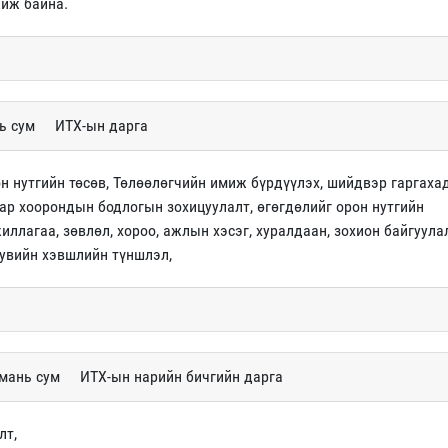
иж байна.
нь сум
ИТХ-ын дарга
н нутгийн төсөв, Төлөөлөгчийн имиж бүрдүүлэх, шийдвэр гаргаха
бар хоорондын бодлогын зохицуулалт, өгөгдөлийг орон нутгийн
иллагаа, зөвлөл, хороо, ажлын хэсэг, хуралдаан, зохион байгуулал
хувийн хэвшлийн түншлэл,
дмань сум
ИТХ-ын нарийн бичгийн дарга
лт,