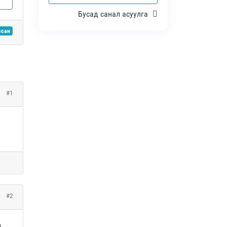
Бусад санал асуулга
ссан
#1
#2
д