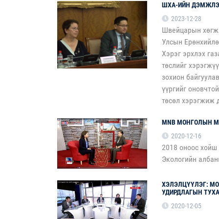
ШХА-ИЙН ДЭМЖЛЭ
2023-12-28
Швейцарын хөгжл
Улсын Ерөнхийлө
Хэрэг эрхлэх газ
төслийг хэрэгжүү
зохион байгуула
үүргийг оновчтой
төсөл хэрэгжиж 
MNB МОНГОЛЫН МЭ
2020-12-16
2018 оноос хойш
Экологийн албаны
ХЭЛЭЛЦҮҮЛЭГ: МО
УДИРДЛАГЫН ТУХА
2020-12-05