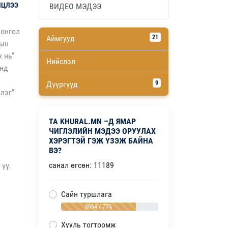
ЛЦЛЭЭ
ВИДЕО МЭДЭЭ
Монгол
Аймгууд
21
рын
 нь”
Нийслэл
онд
Дүүргүүд
9
лэг”
ТА KHURAL.MN –Д ЯМАР
ЧИГЛЭЛИЙН МЭДЭЭ ОРУУЛАХ
ХЭРЭГТЭЙ ГЭЖ ҮЗЭЖ БАЙНА
ВЭ?
санал өгсөн: 11189
үү.
Сайн туршлага
8664 / 77%
Хууль тогтоомж