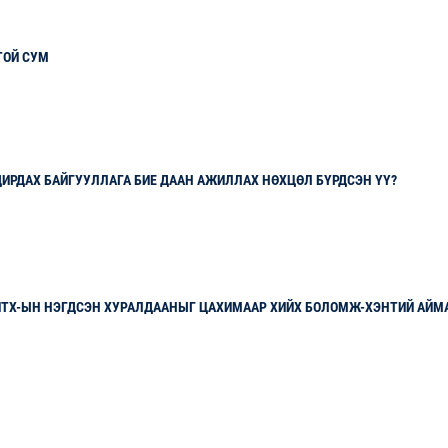
ТОЙ СУМ
ДИРДАХ БАЙГУУЛЛАГА БИЕ ДААН АЖИЛЛАХ НӨХЦӨЛ БҮРДСЭН ҮҮ?
ИТХ-ЫН НЭГДСЭН ХУРАЛДААНЫГ ЦАХИМААР ХИЙХ БОЛОМЖ-ХЭНТИЙ АЙМ