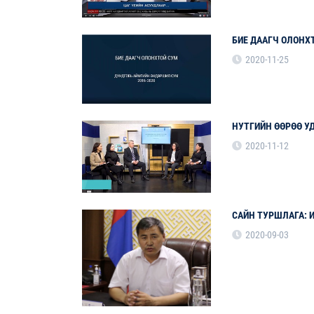
БИЕ ДААГЧ ОЛОНХ
2020-11-25
НУТГИЙН ӨӨРӨӨ У
2020-11-12
САЙН ТУРШЛАГА: 
2020-09-03