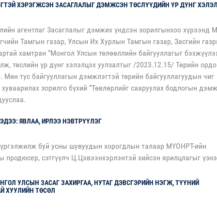
ГТЭЙ ХЭРЭГЖСЭН ЗАСАГЛАЛЫГ ДЭМЖСЭН ТӨСЛҮҮДИЙН ҮР ДҮНГ ХЭЛЭ
ийн агентлаг Засаглалыг дэмжих үндсэн зорилгынхоо хүрээнд 
гчийн Тамгын газар, Улсын Их Хурлын Тамгын газар, Засгийн газ
артай хамтран “Монгол Улсын төлөөллийн байгууллагыг бэхжүүлэх
лж, төслийн үр дүнг хэлэлцэх уулзалтыг /2023.12.15/ Төрийн орд
в. Мөн тус байгууллагын дэмжлэгтэй төрийн байгууллагуудын чиг
 хуваарилах зорилго бүхий “Төвлөрлийг сааруулах бодлогын дэмж
дууслаа.
ДЭЭ: ЯВЛАА, ИРЛЭЭ НЭВТРҮҮЛЭГ
 үргэлжилж буй усны шувуудын хорогдлын талаар МҮОНРТ-ийн
 продюсер, сэтгүүлч Ц.Цэвээнхэрлэнтэй хийсэн ярилцлагыг үзнэ 
НГОЛ УЛСЫН ЗАСАГ ЗАХИРГАА, НУТАГ ДЭВСГЭРИЙН НЭГЖ, ТҮҮНИЙ
Й ХУУЛИЙН ТӨСӨЛ