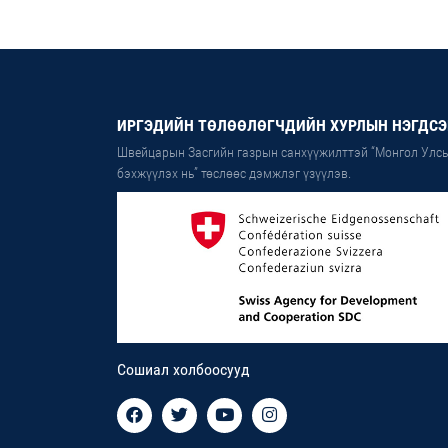
ИРГЭДИЙН ТӨЛӨӨЛӨГЧДИЙН ХУРЛЫН НЭГДСЭ
Швейцарын Засгийн газрын санхүүжилттэй “Монгол Улсы
бэхжүүлэх нь” төслөөс дэмжлэг үзүүлэв.
Сошиал холбоосууд