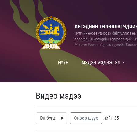
ИРГЭДИЙН ТӨЛӨӨЛӨГЧДИЙН
Нутгийн өөрөө удирдах байгууллага нь а
дэвсгэрийн иргэдийн Төлөөлөгчдийн Ху
Монгол Улсын Үндсэн хуулийн Тавин е
НҮҮР
МЭДЭЭ МЭДЭЭЛЭЛ
Видео мэдээ
Оноор шүүх
нийт 35