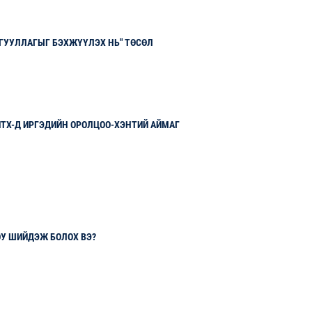
ГУУЛЛАГЫГ БЭХЖҮҮЛЭХ НЬ" ТӨСӨЛ
ИТХ-Д ИРГЭДИЙН ОРОЛЦОО-ХЭНТИЙ АЙМАГ
ЮУ ШИЙДЭЖ БОЛОХ ВЭ?