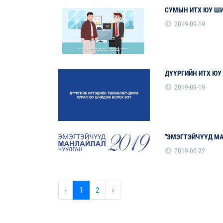
СУМЫН ИТХ ЮУ ШИ
2019-09-19
ДҮҮРГИЙН ИТХ ЮУ
2019-09-19
"ЭМЭГТЭЙЧҮҮД МА
2019-06-22
‹
1
2
›