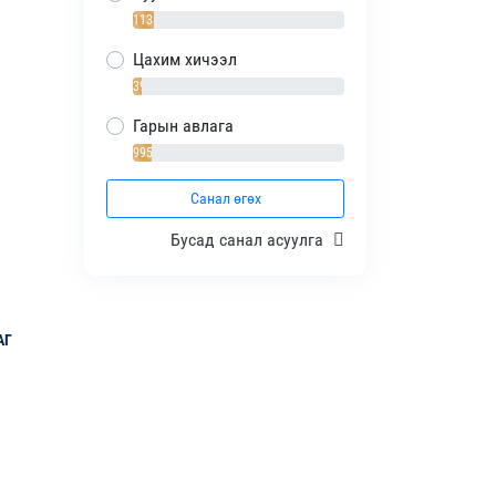
1138 / 10%
Цахим хичээл
392 / 4%
Гарын авлага
995 / 9%
Санал өгөх
Бусад санал асуулга
АГ