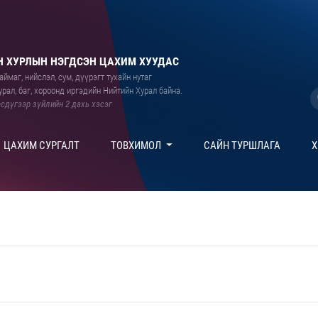
 ХУРЛЫН НЭГДСЭН ЦАХИМ ХУУДАС
ймаг, нийслэл, сум, дүүрэгт тухайн нутаг
рал, баг, хороонд иргэдийн Нийтийн Хурал байна.
сдүгээр зүйлийн 2 дахь хэсэг
ЦАХИМ СУРГАЛТ
ТОВХИМОЛ
САЙН ТУРШЛАГА
Х