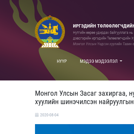
ИРГЭДИЙН ТӨЛӨӨЛӨГЧДИЙН
Нутгийн өөрөө удирдах байгууллага нь а
дэвсгэрийн иргэдийн Төлөөлөгчдийн Ху
Монгол Улсын Үндсэн хуулийн Тавин е
НҮҮР
МЭДЭЭ МЭДЭЭЛЭЛ
Монгол Улсын Засаг захиргаа, н
хуулийн шинэчилсэн найруулгын
2020-08-04