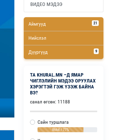
ВИДЕО МЭДЭЭ
Аймгууд
21
Нийслэл
Дүүргүүд
9
ТА KHURAL.MN –Д ЯМАР
ЧИГЛЭЛИЙН МЭДЭЭ ОРУУЛАХ
ХЭРЭГТЭЙ ГЭЖ ҮЗЭЖ БАЙНА
ВЭ?
санал өгсөн: 11188
Сайн туршлага
8664 / 77%