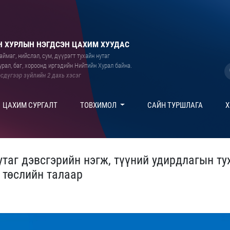
 ХУРЛЫН НЭГДСЭН ЦАХИМ ХУУДАС
ймаг, нийслэл, сум, дүүрэгт тухайн нутаг
рал, баг, хороонд иргэдийн Нийтийн Хурал байна.
сдүгээр зүйлийн 2 дахь хэсэг
ЦАХИМ СУРГАЛТ
ТОВХИМОЛ
САЙН ТУРШЛАГА
Х
утаг дэвсгэрийн нэгж, түүний удирдлагын ту
 төслийн талаар