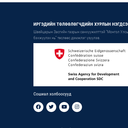
ИРГЭДИЙН ТӨЛӨӨЛӨГЧДИЙН ХУРЛЫН НЭГДСЭ
Швейцарын Засгийн газрын санхүүжилттэй “Монгол Улсы
бэхжүүлэх нь” төслөөс дэмжлэг үзүүлэв.
Сошиал холбоосууд