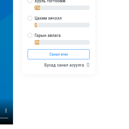
Хууль тогтоомж
1137 / 10%
Цахим хичээл
392 / 4%
Гарын авлага
995 / 9%
Санал өгөх
Бусад санал асуулга