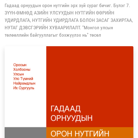
Гадаад орнуудын орон нутгийн эрх зүй сураг бичиг. Бүлэг 7.
ЗҮҮН-ӨМНӨД АЗИЙН УЛСУУДЫН НУТГИЙН ӨӨРИЙН
УДИРДЛАГА, НУТГИЙН УДИРДЛАГА БОЛОН ЗАСАГ ЗАХИРГАА,
НУТАГ ДЭВСГЭРИЙН ХУВААРИЛАЛТ. "Монгол улсын
төлөөллийн байгууллагыг бэхжүүлэх нь" төсөл