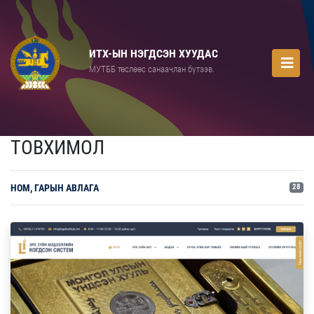
ИТХ-ЫН НЭГДСЭН ХУУДАС
МУТББ төслөөс санаачлан бүтээв.
ТОВХИМОЛ
НОМ, ГАРЫН АВЛАГА
28