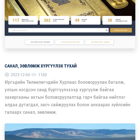
САНАЛ, ЗӨВЛӨМЖ ХҮРГҮҮЛЭХ ТУХАЙ
2023-12-04
1160
Иргэдийн Төлөөлөгчдийн Хурлаас боловсруулан баталж,
улсын нэгдсэн санд бүртгүүлэхээр хүргүүлж байгаа
захиргааны актын боловсруулалтад гарч байгаа нийтлэг
алдаа дутагдал, засч сайжруулах болон анхаарах зүйлсийн
талаарх санал, зөвлөмж.