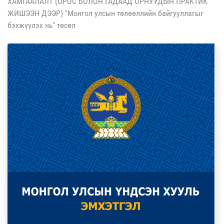
ХАМГААЛАЛТ (ОРОС БОЛОН ГАДААД ОРНУУДЫН ПРАКТИК
ЖИШЭЭН ДЭЭР) "Монгол улсын төлөөллийн байгууллагыг
бэхжүүлэх нь" төсөл