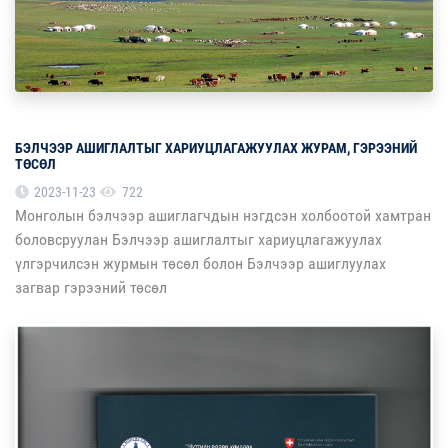
БЭЛЧЭЭР АШИГЛАЛТЫГ ХАРИУЦЛАГАЖУУЛАХ ЖУРАМ, ГЭРЭЭНИЙ
ТӨСӨЛ
2023-11-23
722
Монголын бэлчээр ашиглагчдын нэгдсэн холбоотой хамтран
боловсруулан Бэлчээр ашиглалтыг хариуцлагажуулах
үлгэрчилсэн журмын төсөл болон Бэлчээр ашиглуулах
загвар гэрээний төсөл