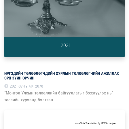
ИРГЭДИЙН ТӨЛӨӨЛӨГЧДИЙН ХУРЛЫН ТӨЛӨӨЛӨГЧИЙН АЖИЛЛАХ
ЭРХ ЗҮЙН ОРЧИН
2021-07-19
2078
"Монгол Улсын төлөөллийн байгууллагыг бэхжүүлэх нь"
төслийн хүрээнд бэлтгэв.