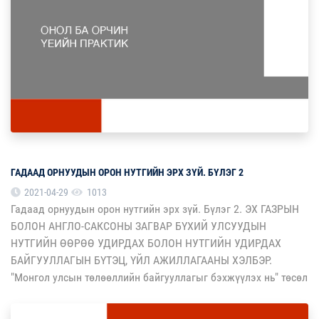
ГАДААД ОРНУУДЫН ОРОН НУТГИЙН ЭРХ ЗҮЙ. БҮЛЭГ 2
2021-04-29
1013
Гадаад орнуудын орон нутгийн эрх зүй. Бүлэг 2. ЭХ ГАЗРЫН
БОЛОН АНГЛО-САКСОНЫ ЗАГВАР БҮХИЙ УЛСУУДЫН
НУТГИЙН ӨӨРӨӨ УДИРДАХ БОЛОН НУТГИЙН УДИРДАХ
БАЙГУУЛЛАГЫН БҮТЭЦ, ҮЙЛ АЖИЛЛАГААНЫ ХЭЛБЭР.
"Монгол улсын төлөөллийн байгууллагыг бэхжүүлэх нь" төсөл