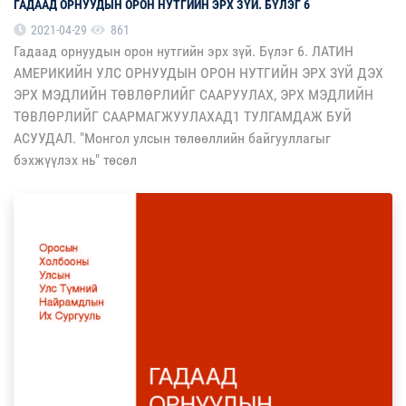
ГАДААД ОРНУУДЫН ОРОН НУТГИЙН ЭРХ ЗҮЙ. БҮЛЭГ 6
2021-04-29
861
Гадаад орнуудын орон нутгийн эрх зүй. Бүлэг 6. ЛАТИН
АМЕРИКИЙН УЛС ОРНУУДЫН ОРОН НУТГИЙН ЭРХ ЗҮЙ ДЭХ
ЭРХ МЭДЛИЙН ТӨВЛӨРЛИЙГ СААРУУЛАХ, ЭРХ МЭДЛИЙН
ТӨВЛӨРЛИЙГ СААРМАГЖУУЛАХАД1 ТУЛГАМДАЖ БУЙ
АСУУДАЛ. "Монгол улсын төлөөллийн байгууллагыг
бэхжүүлэх нь" төсөл