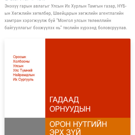
Энэхүү гарын авлагыг Улсын Их Хурлын Тамгын газар, НҮБ-
ын Хөгжлийн хөтөлбөр, Швейцарын хөгжлийн агентлагийн
хамтран хэрэгжүүлж буй "Монгол улсын төлөөллийн
байгууллагыг бэхжүүлэх нь" төслийн хүрээнд боловсруулав.