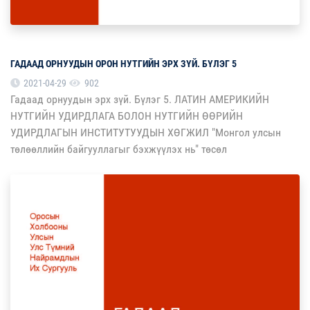
ГАДААД ОРНУУДЫН ОРОН НУТГИЙН ЭРХ ЗҮЙ. БҮЛЭГ 5
2021-04-29
902
Гадаад орнуудын эрх зүй. Бүлэг 5. ЛАТИН АМЕРИКИЙН
НУТГИЙН УДИРДЛАГА БОЛОН НУТГИЙН ӨӨРИЙН
УДИРДЛАГЫН ИНСТИТУТУУДЫН ХӨГЖИЛ "Монгол улсын
төлөөллийн байгууллагыг бэхжүүлэх нь" төсөл