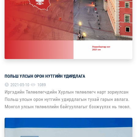
ПОЛЬШ УЛСЫН ОРОН НУТГИЙН УДИРДЛАГА
2021-05-10
1089
Иргэдийн Төлөөлөгчдийн Хурлын төлөөлөгч нарт зориулсан
Польш улсын орон нутгийн удирдлагын тухай гарын авлага.
Монгол улсын төлөөллийн байгууллагыг бэхжүүлэх нь төсөл.