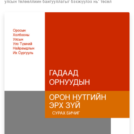
улсын төлөөллийн байгууллагыг бэхжүүлэх нь" төсөл