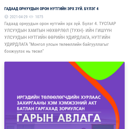
ГАДААД ОРНУУДЫН ОРОН НУТГИЙН ЭРХ ЗҮЙ. БҮЛЭГ 4
2021-04-29
1075
Гадаад орнуудын орон нутгийн эрх зүй. Бүлэг 4. ТУСГААР
УЛСУУДЫН ХАМТЫН НӨХӨРЛӨЛ (ТУХН)- ИЙН ГИШҮҮН
УЛСУУДЫН НУТГИЙН ӨӨРИЙН УДИРДЛАГА, НУТГИЙН
УДИРДЛАГА "Монгол улсын төлөөллийн байгууллагыг
бэхжүүлэх нь төсөл"