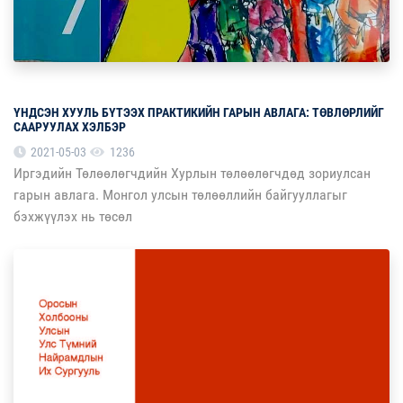
ҮНДСЭН ХУУЛЬ БҮТЭЭХ ПРАКТИКИЙН ГАРЫН АВЛАГА: ТӨВЛӨРЛИЙГ
СААРУУЛАХ ХЭЛБЭР
2021-05-03
1236
Иргэдийн Төлөөлөгчдийн Хурлын төлөөлөгчдөд зориулсан
гарын авлага. Монгол улсын төлөөллийн байгууллагыг
бэхжүүлэх нь төсөл