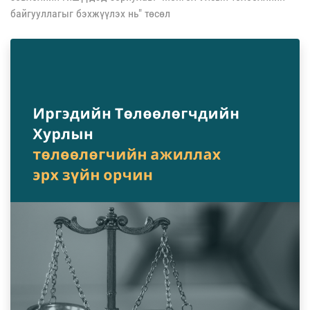
байгууллагыг бэхжүүлэх нь" төсөл