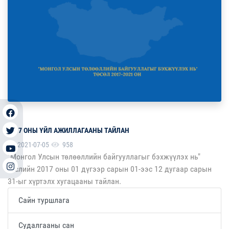
2017 ОНЫ ҮЙЛ АЖИЛЛАГААНЫ ТАЙЛАН
2021-07-05
958
"Монгол Улсын төлөөллийн байгууллагыг бэхжүүлэх нь"
төслийн 2017 оны 01 дүгээр сарын 01-ээс 12 дугаар сарын
31-ыг хүртэлх хугацааны тайлан.
Сайн туршлага
Судалгааны сан