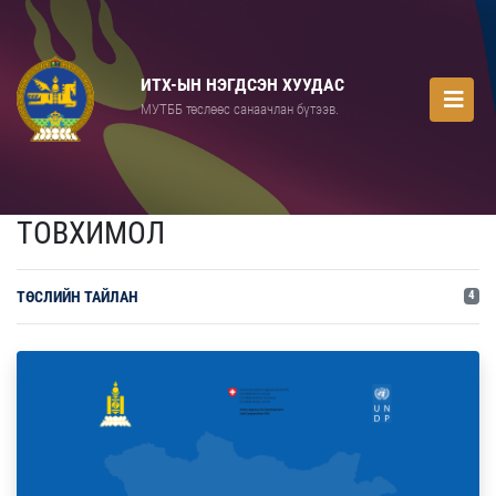
ИТХ-ЫН НЭГДСЭН ХУУДАС
МУТББ төслөөс санаачлан бүтээв.
ТОВХИМОЛ
ТӨСЛИЙН ТАЙЛАН
4