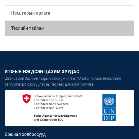
Ном, гарын авлага
Төслийн тайлан
ИТХ-ЫН НЭГДСЭН ЦАХИМ ХУУДАС
Швейцарын Засгийн газрын санхүүжилттэй “Монгол Улсын төлөөллийн
байгууллагыг бэхжүүлэх нь” төслөөс дэмжлэг үзүүлэв.
Сошиал холбоосууд