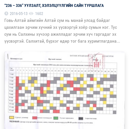
“236 – 336” УУЛЗАЛТ, ХЭЛЭЛЦҮҮЛГИЙН САЙН ТУРШЛАГА
2016-05-13
1602
Говь-Алтай аймгийн Алтай сум нь манай улсад байдаг
цахилгаан эрчим хүчний эх үүсвэргүй хоёр сумын нэг. Тус
сум нь Салхины хүчээр ажилладаг эрчим хүч гаргадаг эх
үүсвэртэй. Салхитай, бүрхэг өдөр тог бага хуримтлагдана...