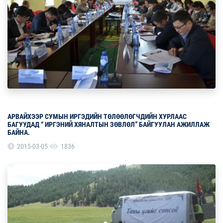
АРВАЙХЭЭР СУМЫН ИРГЭДИЙН ТӨЛӨӨЛӨГЧДИЙН ХУРЛААС
БАГУУДАД “ ИРГЭНИЙ ХЯНАЛТЫН ЗӨВЛӨЛ” БАЙГУУЛАН АЖИЛЛАЖ
БАЙНА.
2015-03-05
1836