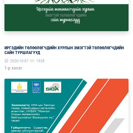
ИРГЭДИЙН ТӨЛӨӨЛӨГЧДИЙН ХУРЛЫН ЭМЭГТЭЙ ТӨЛӨӨЛӨГЧДИЙН
САЙН ТУРШЛАГУУД
2020-10-07
1928
1-р хэсэг