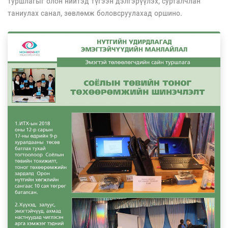
туршлагыг олон нийтэд түгээн дэлгэрүүлэх, сурталчлан
таниулах санал, зөвлөмж боловсруулахад оршино.