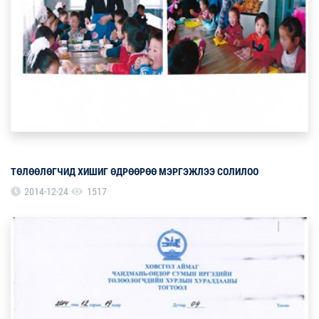
ТӨЛӨӨЛӨГЧИД ХИШИГ ӨДРӨӨРӨӨ МЭРГЭЖЛЭЭ СОЛИЛОО
2014-12-24
1517