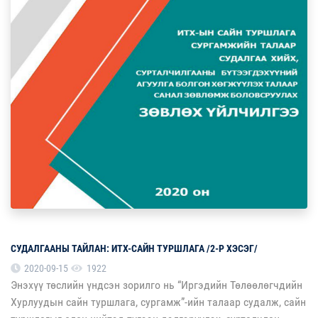
СУДАЛГААНЫ ТАЙЛАН: ИТХ-САЙН ТУРШЛАГА /2-Р ХЭСЭГ/
2020-09-15
1922
Энэхүү төслийн үндсэн зорилго нь “Иргэдийн Төлөөлөгчдийн
Хурлуудын сайн туршлага, сургамж”-ийн талаар судалж, сайн