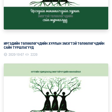
ИРГЭДИЙН ТӨЛӨӨЛӨГЧДИЙН ХУРЛЫН ЭМЭГТЭЙ ТӨЛӨӨЛӨГЧДИЙН
САЙН ТУРШЛАГУУД
2020-10-07
2220