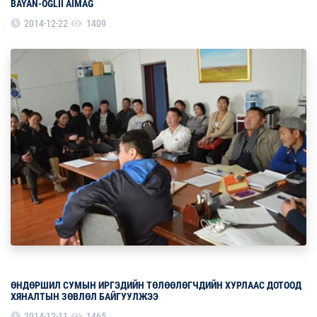
BAYAN-OGLII AIMAG
2014-12-22
1409
ӨНДӨРШИЛ СУМЫН ИРГЭДИЙН ТӨЛӨӨЛӨГЧДИЙН ХУРЛААС ДОТООД
ХЯНАЛТЫН ЗӨВЛӨЛ БАЙГУУЛЖЭЭ
2014-12-11
1465