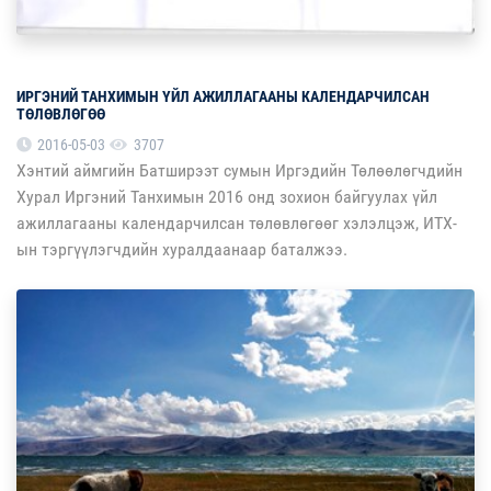
ИРГЭНИЙ ТАНХИМЫН ҮЙЛ АЖИЛЛАГААНЫ КАЛЕНДАРЧИЛСАН
ТӨЛӨВЛӨГӨӨ
2016-05-03
3707
Хэнтий аймгийн Батширээт сумын Иргэдийн Төлөөлөгчдийн
Хурал Иргэний Танхимын 2016 онд зохион байгуулах үйл
ажиллагааны календарчилсан төлөвлөгөөг хэлэлцэж, ИТХ-
ын тэргүүлэгчдийн хуралдаанаар баталжээ.