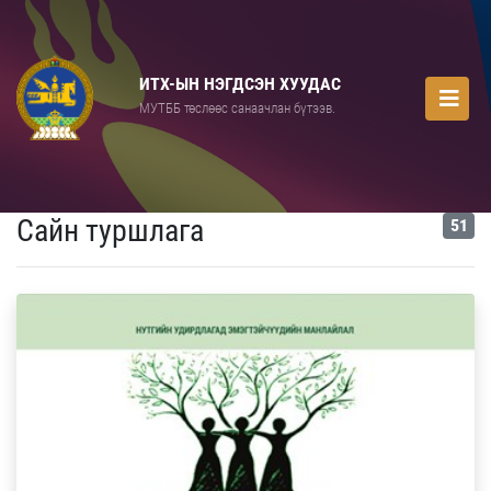
ИТХ-ЫН НЭГДСЭН ХУУДАС
МУТББ төслөөс санаачлан бүтээв.
Сайн туршлага
51