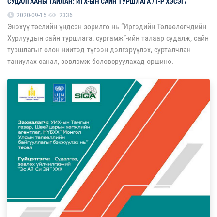
СУДАЛГААНЫ ТАЙЛАН: ИТХ-ЫН САЙН ТУРШЛАГА /1-Р ХЭСЭГ/
2020-09-15
2336
Энэхүү төслийн үндсэн зорилго нь “Иргэдийн Төлөөлөгчдийн
Хурлуудын сайн туршлага, сургамж”-ийн талаар судалж, сайн
туршлагыг олон нийтэд түгээн дэлгэрүүлэх, сурталчлан
таниулах санал, зөвлөмж боловсруулахад оршино.