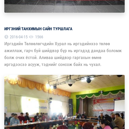
ИРГЭНИЙ ТАНХИМЫН САЙН ТУРШЛАГА
2016-04-15
1566
Иргэдийн Төлөөлөгчдийн Хурал нь иргэдийнхээ төлөө
ажиллаж, гарч буй шийдвэр бүр нь иргэдэд дандаа боломж
болж очих ёстой. Аливаа шийдвэр гаргахын өмнө
иргэдээсээ асууж, тэднийг сонсож байх нь чухал.