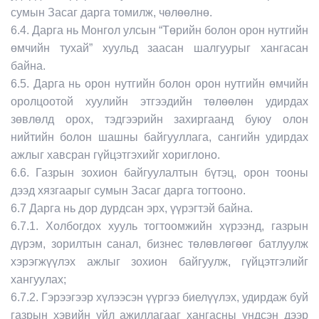
сумын Засаг дарга томилж, чөлөөлнө.
6.4. Дарга нь Монгол улсын “Төрийн болон орон нутгийн
өмчийн тухай” хуульд заасан шалгуурыг хангасан
байна.
6.5. Дарга нь орон нутгийн болон орон нутгийн өмчийн
оролцоотой хуулийн этгээдийн төлөөлөн удирдах
зөвлөлд орох, тэдгээрийн захиргаанд буюу олон
нийтийн болон шашны байгууллага, сангийн удирдах
ажлыг хавсран гүйцэтгэхийг хориглоно.
6.6. Газрын зохион байгуулалтын бүтэц, орон тооны
дээд хязгаарыг сумын Засаг дарга тогтооно.
6.7 Дарга нь дор дурдсан эрх, үүрэгтэй байна.
6.7.1. Холбогдох хууль тогтоомжийн хүрээнд, газрын
дүрэм, зорилтын санал, бизнес төлөвлөгөөг батлуулж
хэрэгжүүлэх ажлыг зохион байгуулж, гүйцэтгэлийг
хангуулах;
6.7.2. Гэрээгээр хүлээсэн үүргээ биелүүлэх, удирдаж буй
газрын хэвийн үйл ажиллагааг хангасны үндсэн дээр