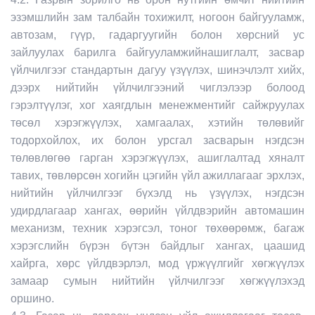
эзэмшлийн зам талбайн тохижилт, ногоон байгууламж,
автозам, гүүр, гадаргуугийн болон хөрсний ус
зайлуулах барилга байгууламжийнашиглалт, засвар
үйлчилгээг стандартын дагуу үзүүлэх, шинэчлэлт хийх,
дээрх нийтийн үйлчилгээний чиглэлээр болоод
гэрэлтүүлэг, хог хаягдлын менежментийг сайжруулах
төсөл хэрэгжүүлэх, хамгаалах, хэтийн төлөвийг
тодорхойлох, их болон урсгал засварын нэгдсэн
төлөвлөгөө гарган хэрэгжүүлэх, ашиглалтад хяналт
тавих, төвлөрсөн хогийн цэгийн үйл ажиллагааг эрхлэх,
нийтийн үйлчилгээг бүхэлд нь үзүүлэх, нэгдсэн
удирдлагаар хангах, өөрийн үйлдвэрийн автомашин
механизм, техник хэрэгсэл, тоног төхөөрөмж, багаж
хэрэгслийн бүрэн бүтэн байдлыг хангах, цаашид
хайрга, хөрс үйлдвэрлэл, мод үржүүлгийг хөгжүүлэх
замаар сумын нийтийн үйлчилгээг хөгжүүлэхэд
оршино.