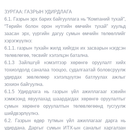
ЗУРГАА: ГАЗРЫН УДИРДЛАГА
6.1. Газрын эрх барих байгууллага нь “Компаний тухай”,
“Төрийн болон орон нутгийн өмчийн тухай” хуульд
заасан эрх, үүргийн дагуу сумын өмчийн төлөөллийг
хэрэгжүүлнэ:
6.1.1. газрын тухайн жилд хийгдэх их засварын нэгдсэн
төлөвлөгөө, төсвийг хэлэлцэн батална.
6.1.3 Зайлшгүй нэмэлтээр хөрөнгө оруулалт хийх
тохиолдолд саналаа тооцоо, судалгаатай боловсруулж
удирдах зөвлөлөөр хэлэлцүүлэн батлуулах ажлыг
зохион байгуулна.
6.1.5 Удирдлага нь газрын үйл ажиллагааг хэвийн
хэмжээнд явуулахад шаардагдах хөрөнгө оруулалтыг
сумын хөрөнгө оруулалтын төлөвлөгөөнд тусгуулж
шийдвэрлүүлнэ.
6.2. Газрын өдөр тутмын үйл ажиллагааг дарга нь
удирдана. Даргыг сумын ИТХ-ын саналыг харгалзан