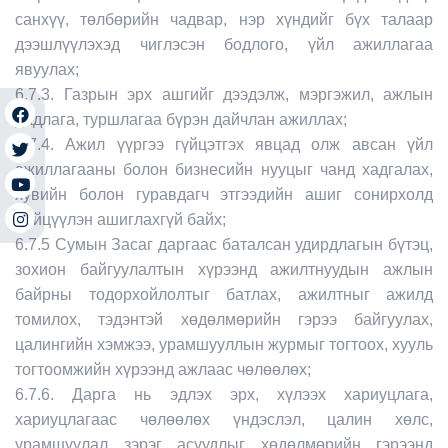
санхүү, төлбөрийн чадвар, нэр хүндийг бүх талаар
дээшлүүлэхэд чиглэсэн бодлого, үйл ажиллагаа
явуулах;
6.7.3. Газрын эрх ашгийг дээдэлж, мэргэжил, ажлын
дадлага, туршлагаа бүрэн дайчлан ажиллах;
6.7.4. Ажил үүргээ гүйцэтгэх явцад олж авсан үйл
ажиллагааны болон бизнесийн нууцыг чанд хадгалах,
хувийн болон гуравдагч этгээдийн ашиг сонирхолд
нийцүүлэн ашиглахгүй байх;
6.7.5 Сумын Засаг даргаас баталсан удирдлагын бүтэц,
зохион байгуулалтын хүрээнд ажилтнуудын ажлын
байрны тодорхойлолтыг батлах, ажилтныг ажилд
томилох, тэдэнтэй хөдөлмөрийн гэрээ байгуулах,
цалингийн хэмжээ, урамшууллын журмыг тогтоох, хууль
тогтоомжийн хүрээнд ажлаас чөлөөлөх;
6.7.6. Дарга нь эдлэх эрх, хүлээх хариуцлага,
хариуцлагаас чөлөөлөх үндэслэл, цалин хөлс,
урамшуулал зэрэг асуудлыг хөдөлмөрийн гэрээнд