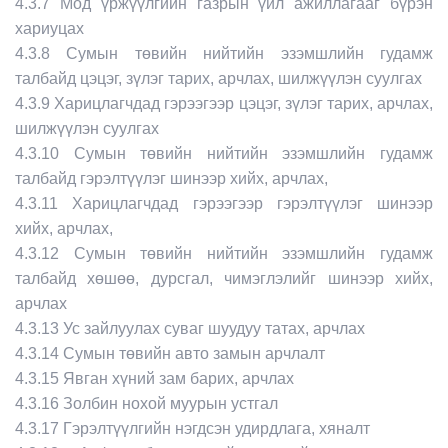
4.3.7 Мод үржүүлгийн газрын үйл ажиллагааг бүрэн
хариуцах
4.3.8 Сумын төвийн нийтийн эзэмшлийн гудамж
талбайд цэцэг, зүлэг тарих, арчлах, шилжүүлэн суулгах
4.3.9 Харицлагчдад гэрээгээр цэцэг, зүлэг тарих, арчлах,
шилжүүлэн суулгах
4.3.10 Сумын төвийн нийтийн эзэмшлийн гудамж
талбайд гэрэлтүүлэг шинээр хийх, арчлах,
4.3.11 Харицлагчдад гэрээгээр гэрэлтүүлэг шинээр
хийх, арчлах,
4.3.12 Сумын төвийн нийтийн эзэмшлийн гудамж
талбайд хөшөө, дурсгал, чимэглэлийг шинээр хийх,
арчлах
4.3.13 Ус зайлуулах суваг шуудуу татах, арчлах
4.3.14 Сумын төвийн авто замын арчлалт
4.3.15 Явган хүний зам барих, арчлах
4.3.16 Золбин нохой муурын устгал
4.3.17 Гэрэлтүүлгийн нэгдсэн удирдлага, хяналт