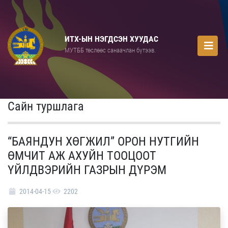
ИТХ-ЫН НЭГДСЭН ХУУДАС
МУТББ төслөөс санаачлан бүтээв.
Сайн туршлага
“БАЯНДУН ХӨГЖИЛ” ОРОН НУТГИЙН
ӨМЧИТ АЖ АХУЙН ТООЦООТ
ҮЙЛДВЭРИЙН ГАЗРЫН ДҮРЭМ
2014-04-15
2202