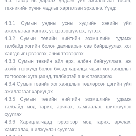
4.3. Газар нь дараах үндсэн үйл ажиллагааг төсөв,
техникийн хүчин чадлыг харгалзан эрхэлнэ. Үүнд:
4.3.1 Сумын ундны усны худгийн хэвийн үйл
ажиллагааг хангах, ус цэвэршүүлэх, түгээх
4.3.2 Сумын төвийн нийтийн эзэмшлийн гудамж
талбайд хогийн болон дахиварын сав байршуулах, хог
хаягдлыг цэвэрлэх, ачиж тээвэрлэх
4.3.3 Сумын төвийн айл өрх, албан байгууллага, аж
ахуйн нэгжүүд болон бусад харилцагчдын хог хаягдлыг
тогтоосон хугацаанд, төлбөртэй ачиж тээвэрлэх
4.3.4 Сумын төвийн хог хаягдлын төвлөрсөн цэгийн үйл
ажиллагааг хариуцах
4.3.5 Сумын төвийн нийтийн эзэмшлийн гудамж
талбайд мод тарих, арчлах, хамгаалах, шилжүүлэн
суулгах
4.3.6 Харицлагчдад гэрээгээр мод тарих, арчлах,
хамгаалах, шилжүүлэн суулгах