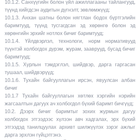
10.1.2. Санхүүгийн болон үйл ажиллагааны тайлангууд,
түүнд хийгдсэн аудитын дүгнэлт, зөвлөмжүүд;
10.1.3. Анхан шатны болон нягтлан бодох бүртгэлийн
баримтууд, түүнд тусгагдсан эд хөрөнгө болон эд
хөрөнгийн эрхийг нотлох бичиг баримтууд;
10.1.4. Үйлдвэрлэл, технологи, норм нормативууд
түүнтэй холбогдох дүрэм, журам, зааврууд, бусад бичиг
баримтууд;
10.1.5. Хурлын тэмдэглэл, шийдвэр, дарга гаргасан
тушаал, шийдвэрүүд;
10.1.6. Тухайн байгууллагын ирсэн, явуулсан албан
бичиг
10.1.7 Тухайн байгууллагын хөтлөх хэргийн нэрийн
жагсаалтын дагуух ач холбогдол бүхий баримт бичгүүд;
10.2. Дээрх бичиг баримтыг зохих журмын дагуу
холбогдох этгээдээс хүлээн авч хадгалах, эрх бүхий
этгээдэд танилцуулах архивт шилжүүлэх зэрэг ажлыг
дарга эрхлэн гүйцэтгэнэ.