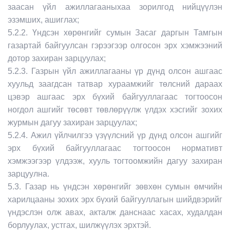
заасан үйл ажиллагааныхаа зорилгод нийцүүлэн
эзэмших, ашиглах;
5.2.2. Үндсэн хөрөнгийг сумын Засаг даргын Тамгын
газартай байгуулсан гэрээгээр олгосон эрх хэмжээний
дотор захиран зарцуулах;
5.2.3. Газрын үйл ажиллагааны үр дүнд олсон ашгаас
хуульд заагдсан татвар хураамжийг төлсний дараах
цэвэр ашгаас эрх бүхий байгууллагаас тогтоосон
ногдол ашгийг төсөвт төвлөрүүлж үлдэх хэсгийг зохих
журмын дагуу захиран зарцуулах;
5.2.4. Ажил үйлчилгээ үзүүлсний үр дүнд олсон ашгийг
эрх бүхий байгууллагаас тогтоосон нормативт
хэмжээгээр үлдээж, хууль тогтоомжийн дагуу захиран
зарцуулна.
5.3. Газар нь үндсэн хөрөнгийг зөвхөн сумын өмчийн
харилцааны зохих эрх бүхий байгууллагын шийдвэрийг
үндэслэн олж авах, акталж данснаас хасах, худалдан
борлуулах, устгах, шилжүүлэх эрхтэй.