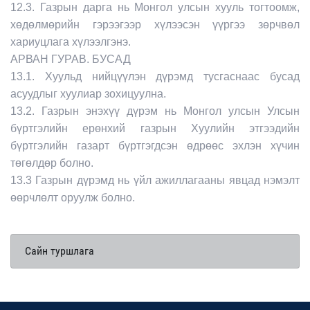
12.3. Газрын дарга нь Монгол улсын хууль тогтоомж,
хөдөлмөрийн гэрээгээр хүлээсэн үүргээ зөрчвөл
хариуцлага хүлээлгэнэ.
АРВАН ГУРАВ. БУСАД
13.1. Хуульд нийцүүлэн дүрэмд тусгаснаас бусад
асуудлыг хуулиар зохицуулна.
13.2. Газрын энэхүү дүрэм нь Монгол улсын Улсын
бүртгэлийн ерөнхий газрын Хуулийн этгээдийн
бүртгэлийн газарт бүртгэгдсэн өдрөөс эхлэн хүчин
төгөлдөр болно.
13.3 Газрын дүрэмд нь үйл ажиллагааны явцад нэмэлт
өөрчлөлт оруулж болно.
Сайн туршлага