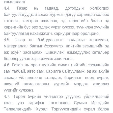
хамгаалалт
4.4. Газар нь гадаад, дотоодын холбогдох
байгууллагуудтай зохих журмын дагуу харилцаа холбоо
тогтоож, хамтран ажиллах, эд хөрөнгийн болон эд
хөрөнгийн бус эрх эдлэх үүрэг хүлээх, түүнчлэн хуулийн
байгууллагад нэхэмжлэгч, хариуцагчаар оролцоно.
4.5. Газар нь байгууллагын чадавхыг хөгжүүлэх,
материаллаг баазыг бэхжүүлэх, нийтийн эзэмшлийн эд
аж ахуйг засварлах, шинэчлэх, нэмэгдүүлэх хөтөлбөр
боловсруулан хэрэгжүүлж ажиллана.
4.6. Газар нь орон нутгийн өмчит нийтийн эзэмшлийн
зам талбай, авто зам, барилга байгууламж, эд аж ахуйн
засвар үйлчилгээнд стандарт, барилгын норм дүрэм,
аюулгүй ажиллагааны дүрмийг мөрдөж ажиллах
үүргийг хүлээнэ.
4.7. Төрөл бүрийн үйлчилгээ үзүүлэх, үйлчилгээний
хөлс, үнэ тарифыг тогтоохдоо Сумын Иргэдийн
Төлөөлөгчдийн Хурал, Тэргүүлэгчдийн хурал болон