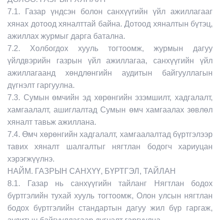
7.1. Газар үндсэн болон санхүүгийн үйл ажиллагааг
хянах дотоод хяналттай байна. Дотоод хяналтын бүтэц,
ажиллах журмыг дарга батална.
7.2. Холбогдох хууль тогтоомж, журмын дагуу
үйлдвэрийн газрын үйл ажиллагаа, санхүүгийн үйл
ажиллагаанд хөндлөнгийн аудитын байгууллагын
дүгнэлт гаргуулна.
7.3. Сумын өмчийн эд хөрөнгийн эзэмшилт, хадгалалт,
хамгаалалт, ашиглалтад Сумын өмч хамгаалах зөвлөл
хяналт тавьж ажиллана.
7.4. Өмч хөрөнгийн хадгалалт, хамгаалалтад бүртгэлээр
тавих хяналт шалгалтыг нягтлан бодогч хариуцан
хэрэгжүүлнэ.
НАЙМ. ГАЗРЫН САНХҮҮ, БҮРТГЭЛ, ТАЙЛАН
8.1. Газар нь санхүүгийн тайланг Нягтлан бодох
бүртгэлийн тухай хууль тогтоомж, Олон улсын нягтлан
бодох бүртгэлийн стандартын дагуу жил бүр гаргаж,