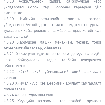
4.3.18 Асфалтьбетон, хайрга, сайжруулсан хөрс
үйлдвэрлэл болон хар шорооны карьерын үйл
ажиллагаа
4.3.19 Нийтийн эзэмшлийн тавилгын засвар,
үйлдвэрлэл /үүний дотор тэмдэг, тэмдэглэгээ, урсгал
тусгаарлах хайс, рекламын самбар, сандал, хогийн сав
зэрэг багтана/
4.3.20 Хариуцсан машин механизм, техник, тоног
төхөөрөмжийн засвар, үйлчилгээ
4.3.21 Хариуцсан гудамж, авто зам дагуух аж ахуйн
нэгж, байгууллагын гадна талбайн цэвэрлэгээг
гүйцэтгүүлэх,
4.3.22 Нийтийн ахуйн үйлчилгээний төвийн ашиглалт,
арчлалт
4.3.23 Хиймэл нуур, хөв цөөрмийн арчлалт хамгаалалт,
голын гарам
4.3.24 Хашаа гудамжны хаяг
4.3.25 Хүүхдийн тоглоомын төв талбайн арчлалт,