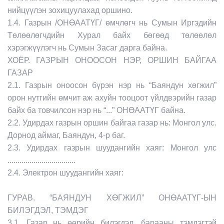
нийцүүлэн зохицуулахад оршино.
1.4. Газрын /ОНӨААТҮГ/ өмчлөгч нь Сумын Иргэдийн
Төлөөлөгчдийн Хурал байх бөгөөд төлөөлөл
хэрэгжүүлэгч нь Сумын Засаг дарга байна.
ХОЁР. ГАЗРЫН ОНООСОН НЭР, ОРШИН БАЙГАА
ГАЗАР
2.1. Газрын оноосон бүрэн нэр нь “Баяндун хөгжил”
орон нутгийн өмчит аж ахуйн тооцоот үйлдвэрийн газар
байх ба товчилсон нэр нь “...” ОНӨААТҮГ байна.
2.2. Удирдах газрын оршин байгаа газар нь: Монгол улс.
Дорнод аймаг, Баяндун, 4-р баг.
2.3. Удирдах газрын шуудангийн хаяг: Монгол улс
..............................
....
2.4. Электрон шуудангийн хаяг:
ГУРАВ. “БАЯНДУН ХӨГЖИЛ” ОНӨААТҮГ-ЫН
БИЛЭГДЭЛ, ТЭМДЭГ
3.1. Газар нь өөрийн билэгдэл, барааны тэмдэгтэй