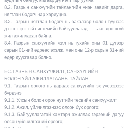
аудитын байгууллагаар дүгнэлт гаргуулна.
8.2. Газрын санхүүгийн тайлангийн үнэн зөвийг дарга,
нягтлан бодогч нар хариуцна.
8.3. Газрын нягтлан бодогч нь бакалавр болон түүнээс
дээш зэрэгтэй системийн байгууллагад . . . -аас доошгүй
жил ажилласан байна.
8.4. Газрын санхүүгийн жил нь тухайн оны 01 дүгээр
сарын 01-ний өдрөөс эхэлж, мөн оны 12-р сарын 31-ний
өдөр дуусгавар болно.
ЕС. ГАЗРЫН САНХҮҮЖИЛТ, САНХҮҮГИЙН
БОЛОН ҮЙЛ АЖИЛЛАГААНЫ ТАЙЛАН
9.1. Газрын орлого нь дараах санхүүгийн эх үүсвэрээс
бүрдэнэ:
9.1.1. Улсын болон орон нутгийн төсвийн санхүүжилт
9.1.2. Ажил, үйлчилгээнээс олсон бүх орлого;
9.1.3. Байгууллагатай хамтарч ажиллах гэрээний дагуу
олсон үйлчилгээний орлого;