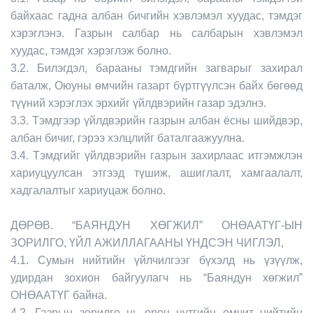
байхаас гадна албан бичгийн хэвлэмэл хуудас, тэмдэг
хэрэглэнэ. Газрын салбар нь салбарын хэвлэмэл
хуудас, тэмдэг хэрэглэж болно.
3.2. Билэгдэл, барааны тэмдгийн загварыг захирал
баталж, Оюуны өмчийн газарт бүртгүүлсэн байх бөгөөд
түүний хэрэглэх эрхийг үйлдвэрийн газар эдэлнэ.
3.3. Тэмдгээр үйлдвэрийн газрын албан ёсны шийдвэр,
албан бичиг, гэрээ хэлцлийг баталгаажуулна.
3.4. Тэмдгийг үйлдвэрийн газрын захирлаас итгэмжлэн
хариуцуулсан этгээд түшиж, ашиглалт, хамгаалалт,
хадгалалтыг хариуцаж болно.
ДӨРӨВ. “БАЯНДУН ХӨГЖИЛ” ОНӨААТҮГ-ЫН
ЗОРИЛГО, ҮЙЛ АЖИЛЛАГААНЫ ҮНДСЭН ЧИГЛЭЛ,
4.1. Сумын нийтийн үйлчилгээг бүхэлд нь үзүүлж,
удирдан зохион байгуулагч нь “Баяндун хөгжил”
ОНӨААТҮГ байна.
4.2. Газрын зорилго нь орон нутгийн өмчит нийтийн