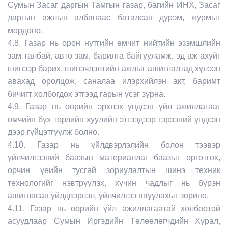
Сумын Засаг даргын Тамгын газар, багийн ИНХ, Засаг
даргын ажлын албанаас баталсан дүрэм, журмыг
мөрдөнө.
4.8. Газар нь орон нутгийн өмчит нийтийн эзэмшлийн
зам талбай, авто зам, барилга байгууламж, эд аж ахуйг
шинээр барих, шинэчлэлтийн ажлыг ашиглалтад хүлээн
авахад оролцож, саналаа илэрхийлэн акт, баримт
бичигт холбогдох этгээд гарын үсэг зурна.
4.9. Газар нь өөрийн эрхлэх үндсэн үйл ажиллагааг
өмчийн бүх төрлийн хуулийн этгээдээр гэрээний үндсэн
дээр гүйцэтгүүлж болно.
4.10. Газар нь үйлдвэрлэлийн болон тээвэр
үйлчилгээний баазын материаллаг баазыг өргөтгөх,
орчин үеийн тусгай зориулалтын шинэ техник
технологийг нэвтрүүлэх, хүчин чадлыг нь бүрэн
ашигласан үйлдвэрлэл, үйлчилгээ явуулахыг зорино.
4.11. Газар нь өөрийн үйл ажиллагаатай холбоотой
асуудлаар Сумын Иргэдийн Төлөөлөгчдийн Хурал,