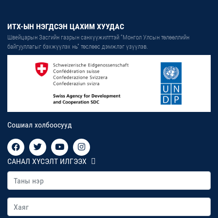
ИТХ-ЫН НЭГДСЭН ЦАХИМ ХУУДАС
Швейцарын Засгийн газрын санхүүжилттэй “Монгол Улсын төлөөллийн
байгууллагыг бэхжүүлэх нь” төслөөс дэмжлэг үзүүлэв.
Сошиал холбоосууд
САНАЛ ХҮСЭЛТ ИЛГЭЭХ