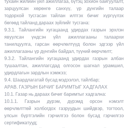
тухайн жилийн үйл ажиллагаа, бүтэц зохион байгуулалт,
зарцуулсан хөрөнгө санхүү, үр дүнгийн талаар
тодорхой тусгасан тайлан илтгэх бичиг хүргүүлэх
бөгөөд тайланд дараах зүйлийг тусгана:
9.3.1. Тайлангийн хугацаанд удирдах газрын эрхлэн
явуулсан үндсэн үйл ажиллагааны талаархи
танилцуулга, гарсан өөрчлөлтүүд болон эдгээр үйл
ажиллагааны үр дүнгийн байдал, түүний өөрчлөлт;
9.3.2. Тайлангийн хугацаанд удирдах газрын албан
тушаалтан, ажиллагсдад олгосон шагнал урамшил,
удирдлагын зардлын хэмжээ;
9.4. Шаардлагатай бусад мэдээлэл, тайлбар;
АРАВ. ГАЗРЫН БИЧИГ БАРИМТЫГ ХАДГАЛАХ
10.1. Газар нь дараах бичиг баримтыг хадгална:
10.1.1. Газрын дүрэм, дүрэмд орсон нэмэлт
өөрчлөлттөй холбогдох газруудын шийдвэр, тогтоол,
улсын бүртгэлийн гэрчилгээ болон бусад гэрчилгээ
сертификатууд;