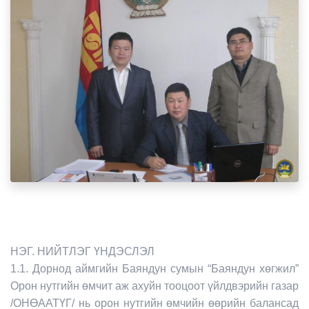
НЭГ. НИЙТЛЭГ ҮНДЭСЛЭЛ
1.1. Дорнод аймгийн Баяндун сумын “Баяндун хөгжил”
Орон нутгийн өмчит аж ахуйн тооцоот үйлдвэрийн газар
/ОНӨААТҮГ/ нь орон нутгийн өмчийн өөрийн балансад