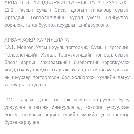
АРВАН НЭГ. ҮЙЛДВЭРИЙН ГАЗРЫГ ТАТАН БУУЛГАХ
11.1. Газрыг сумын Засаг даргын саналаар сумын
Иргэдийн Төлөөлөгчдийн Хурал үүсгэн байгуулах,
өөрчлөх, татан буулгах асуудлыг шийдвэрлэнэ.
АРВАН ХОЁР. ХАРИУЦЛАГА
12.1. Монгол Улсын хууль тогтоомж, Сумын Иргэдийн
Төлөөлөгчдийн Хурал, Тэргүүлэгчдийн тогтоол, сумын
Засаг даргын захирамжийн биелэлтийг хэрэгжүүлэх
явцад буруу шийдвэр гаргаж бусдад хохирол учруулсан
нь шүүхээр тогтоогдсон бол холбогдох хуулийн дагуу
хариуцлага хүлээнэ.
12.2. Газрын дарга нь эрх мэдлээ хэтрүүлэх буюу
урвуулан ашиглаж байгууллагад хохирол учруулсан
бол уг хохирлыг өөрийн хувийн өмчийн эд хөрөнгөөр
бүрэн хариуцна.