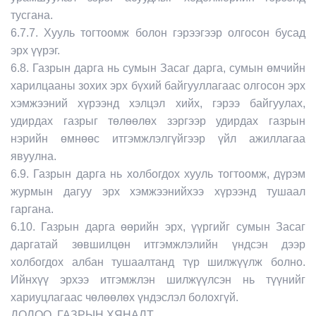
тусгана.
6.7.7. Хууль тогтоомж болон гэрээгээр олгосон бусад
эрх үүрэг.
6.8. Газрын дарга нь сумын Засаг дарга, сумын өмчийн
харилцааны зохих эрх бүхий байгууллагаас олгосон эрх
хэмжээний хүрээнд хэлцэл хийх, гэрээ байгуулах,
удирдах газрыг төлөөлөх зэргээр удирдах газрын
нэрийн өмнөөс итгэмжлэлгүйгээр үйл ажиллагаа
явуулна.
6.9. Газрын дарга нь холбогдох хууль тогтоомж, дүрэм
журмын дагуу эрх хэмжээнийхээ хүрээнд тушаал
гаргана.
6.10. Газрын дарга өөрийн эрх, үүргийг сумын Засаг
даргатай зөвшилцөн итгэмжлэлийн үндсэн дээр
холбогдох албан тушаалтанд түр шилжүүлж болно.
Ийнхүү эрхээ итгэмжлэн шилжүүлсэн нь түүнийг
хариуцлагаас чөлөөлөх үндэслэл болохгүй.
ДОЛОО. ГАЗРЫН ХЯНАЛТ