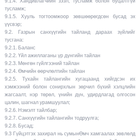
9.1.4. Хандивлагчийн зээл, тусламж болон буцалтгүй
тусламж;
9.1.5. Хууль тогтоомжоор зөвшөөрөгдсөн бусад эх
үүсвэр;
9.2. Газрын санхүүгийн тайланд дараах зүйлийг
тусгана:
9.2.1. Баланс
9.2.2. Үйл ажиллаганы үр дүнгийн тайлан
9.2.3. Мөнгөн гүйлгээний тайлан
9.2.4. Өмчийн өөрчлөлтийн тайлан
9.2.5. Тухайн тайлангийн хугацаанд хийгдсэн их
хэмжээний болон сонирхлын зөрчил бүхий хэлцлийн
жагсаалт, нэр төрөл, үнийн дүн, удирдлагад олгосон
цалин, шагнал урамшуулал;
9.2.6. Нэмэлт тайлбар;
9.2.7. Санхүүгийн тайлангийн тодруулга;
9.2.8. Бусад;
9.3 Гүйцэтгэх захирал нь сумынӨмч хамгаалах зөвлөлд