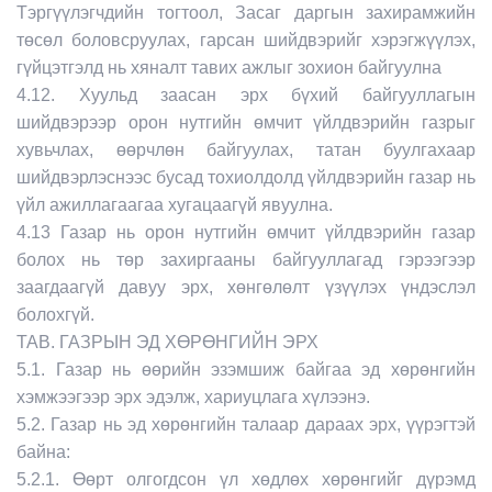
Тэргүүлэгчдийн тогтоол, Засаг даргын захирамжийн
төсөл боловсруулах, гарсан шийдвэрийг хэрэгжүүлэх,
гүйцэтгэлд нь хяналт тавих ажлыг зохион байгуулна
4.12. Хуульд заасан эрх бүхий байгууллагын
шийдвэрээр орон нутгийн өмчит үйлдвэрийн газрыг
хувьчлах, өөрчлөн байгуулах, татан буулгахаар
шийдвэрлэснээс бусад тохиолдолд үйлдвэрийн газар нь
үйл ажиллагаагаа хугацаагүй явуулна.
4.13 Газар нь орон нутгийн өмчит үйлдвэрийн газар
болох нь төр захиргааны байгууллагад гэрээгээр
заагдаагүй давуу эрх, хөнгөлөлт үзүүлэх үндэслэл
болохгүй.
ТАВ. ГАЗРЫН ЭД ХӨРӨНГИЙН ЭРХ
5.1. Газар нь өөрийн эзэмшиж байгаа эд хөрөнгийн
хэмжээгээр эрх эдэлж, хариуцлага хүлээнэ.
5.2. Газар нь эд хөрөнгийн талаар дараах эрх, үүрэгтэй
байна:
5.2.1. Өөрт олгогдсон үл хөдлөх хөрөнгийг дүрэмд