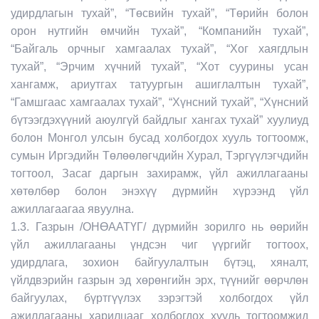
удирдлагын тухай”, “Төсвийн тухай”, “Төрийн болон
орон нутгийн өмчийн тухай”, “Компанийн тухай”,
“Байгаль орчныг хамгаалах тухай”, “Хог хаягдлын
тухай”, “Эрчим хүчний тухай”, “Хот суурины усан
хангамж, ариутгах татуургын ашиглалтын тухай”,
“Гамшгаас хамгаалах тухай”, “Хүнсний тухай”, “Хүнсний
бүтээгдэхүүний аюулгүй байдлыг хангах тухай” хуулиуд
болон Монгол улсын бусад холбогдох хууль тогтоомж,
сумын Иргэдийн Төлөөлөгчдийн Хурал, Тэргүүлэгчдийн
тогтоол, Засаг даргын захирамж, үйл ажиллагааны
хөтөлбөр болон энэхүү дүрмийн хүрээнд үйл
ажиллагаагаа явуулна.
1.3. Газрын /ОНӨААТҮГ/ дүрмийн зорилго нь өөрийн
үйл ажиллагааны үндсэн чиг үүргийг тогтоох,
удирдлага, зохион байгуулалтын бүтэц, хяналт,
үйлдвэрийн газрын эд хөрөнгийн эрх, түүнийг өөрчлөн
байгуулах, бүртгүүлэх зэрэгтэй холбогдох үйл
ажиллагааны харилцааг холбогдох хууль тогтоомжид