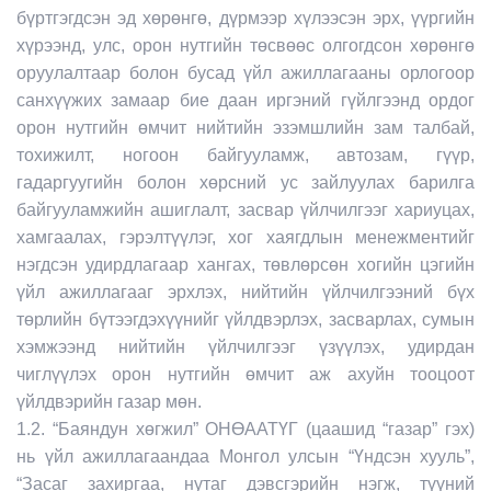
бүртгэгдсэн эд хөрөнгө, дүрмээр хүлээсэн эрх, үүргийн
хүрээнд, улс, орон нутгийн төсвөөс олгогдсон хөрөнгө
оруулалтаар болон бусад үйл ажиллагааны
орлогоор
санхүүжих замаар бие даан иргэний гүйлгээнд ордог
орон нутгийн өмчит нийтийн эзэмшлийн зам талбай,
тохижилт, ногоон байгууламж, автозам, гүүр,
гадаргуугийн болон хөрсний ус зайлуулах барилга
байгууламжийн ашиглалт, засвар үйлчилгээг хариуцах,
хамгаалах, гэрэлтүүлэг, хог хаягдлын менежментийг
нэгдсэн удирдлагаар хангах, төвлөрсөн хогийн цэгийн
үйл ажиллагааг эрхлэх, нийтийн үйлчилгээний бүх
төрлийн бүтээгдэхүүнийг үйлдвэрлэх, засварлах, сумын
хэмжээнд нийтийн үйлчилгээг үзүүлэх, удирдан
чиглүүлэх орон нутгийн өмчит аж ахуйн тооцоот
үйлдвэрийн газар мөн.
1.2. “Баяндун хөгжил” ОНӨААТҮГ (цаашид “газар” гэх)
нь үйл ажиллагаандаа Монгол улсын “Үндсэн хууль”,
“Засаг захиргаа, нутаг дэвсгэрийн нэгж, түүний