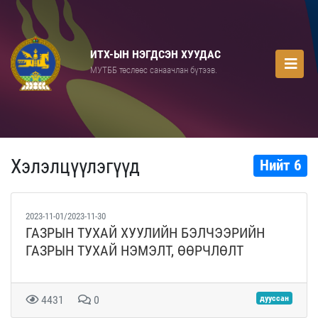
ИТХ-ЫН НЭГДСЭН ХУУДАС
МУТББ төслөөс санаачлан бүтээв.
Хэлэлцүүлэгүүд
Нийт 6
2023-11-01/2023-11-30
ГАЗРЫН ТУХАЙ ХУУЛИЙН БЭЛЧЭЭРИЙН
ГАЗРЫН ТУХАЙ НЭМЭЛТ, ӨӨРЧЛӨЛТ
4431
0
дууссан