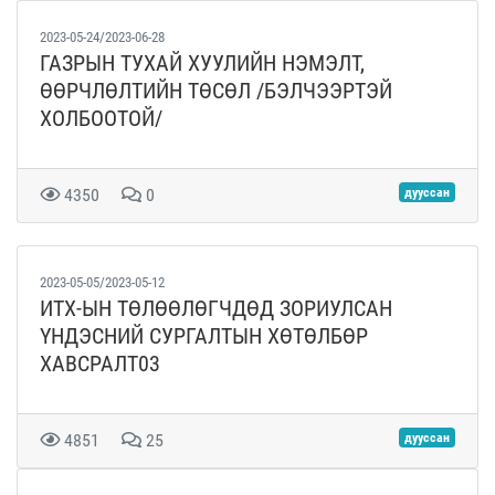
2023-05-24/2023-06-28
ГАЗРЫН ТУХАЙ ХУУЛИЙН НЭМЭЛТ,
ӨӨРЧЛӨЛТИЙН ТӨСӨЛ /БЭЛЧЭЭРТЭЙ
ХОЛБООТОЙ/
4350
0
дууссан
2023-05-05/2023-05-12
ИТХ-ЫН ТӨЛӨӨЛӨГЧДӨД ЗОРИУЛСАН
ҮНДЭСНИЙ СУРГАЛТЫН ХӨТӨЛБӨР
ХАВСРАЛТ03
4851
25
дууссан