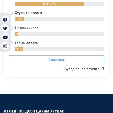
8665 / 77%
Хууль тогтоомж
1138 / 10%
Цахим хичээл
393 / 4%
Гарын авлага
995 / 9%
Санал өгөх
Бусад санал асуулга
ИТХ-ЫН НЭГДСЭН ЦАХИМ ХУУДАС