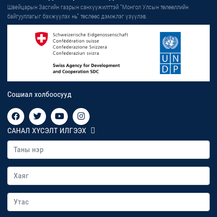
Швейцарын Засгийн газрын санхүүжилттэй “Монгол Улсын төлөөллийн
байгууллагыг бэхжүүлэх нь” төслөөс дэмжлэг үзүүлэв.
Сошиал холбоосууд
САНАЛ ХҮСЭЛТ ИЛГЭЭХ