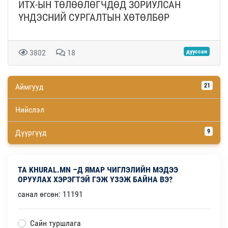
ИТХ-ЫН ТӨЛӨӨЛӨГЧДӨД ЗОРИУЛСАН
ҮНДЭСНИЙ СУРГАЛТЫН ХӨТӨЛБӨР
3802
18
дууссан
Аймгууд
21
Нийслэл
Дүүргүүд
9
ТА KHURAL.MN –Д ЯМАР ЧИГЛЭЛИЙН МЭДЭЭ
ОРУУЛАХ ХЭРЭГТЭЙ ГЭЖ ҮЗЭЖ БАЙНА ВЭ?
санал өгсөн: 11191
Сайн туршлага