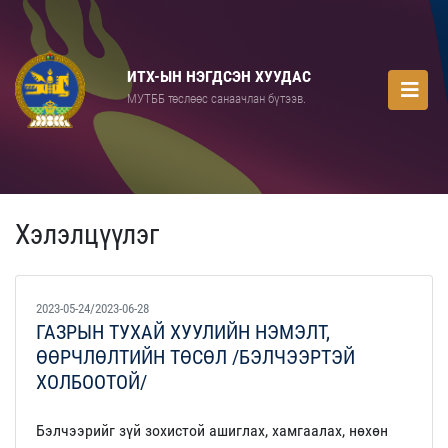
ИТХ-ЫН НЭГДСЭН ХУУДАС
МУТББ төслөөс санаачлан бүтээв.
Хэлэлцүүлэг
2023-05-24/2023-06-28
ГАЗРЫН ТУХАЙ ХУУЛИЙН НЭМЭЛТ,
ӨӨРЧЛӨЛТИЙН ТӨСӨЛ /БЭЛЧЭЭРТЭЙ
ХОЛБООТОЙ/
Бэлчээрийг зүй зохистой ашиглах, хамгаалах, нөхөн