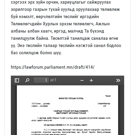
сэргээх эрх зүйн орчин, хариуцлагыг сайжруулах
зорилгоор газрын тухай хуульд оруулахаар төлөвлөж
буй нэмэлт, өөрчлөлтийн төслийг иргэдийн
Төлөөлөгчдийн Хурлын эрхэм төлөөлөгч, Ажлын
албаны албан хаагч, иргэд, малчид Та бүхэнд
танилцуулж байна. Төсөлтэй танилцаж саналаа өгнө
үү. Энэ төслийн талаар төслийн нэгжтэй санал бодлоо
бас солилцож болно шүү.
https://lawforum.parliament.mn/draft/414/