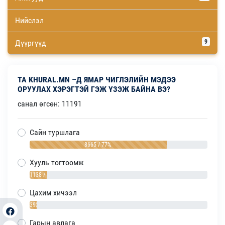
Нийслэл
Дүүргүүд
9
ТА KHURAL.MN –Д ЯМАР ЧИГЛЭЛИЙН МЭДЭЭ
ОРУУЛАХ ХЭРЭГТЭЙ ГЭЖ ҮЗЭЖ БАЙНА ВЭ?
санал өгсөн: 11191
Сайн туршлага
8665 / 77%
Хууль тогтоомж
1138 / 10%
Цахим хичээл
393 / 4%
Гарын авлага