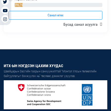
995 / 9%
Санал өгөх
Бусад санал асуулга
ИТХ-ЫН НЭГДСЭН ЦАХИМ ХУУДАС
Швейцарын Засгийн газрын санхүүжилттэй “Монгол Улсын төлөөллийн
байгууллагыг бэхжүүлэх нь” төслөөс дэмжлэг үзүүлэв.