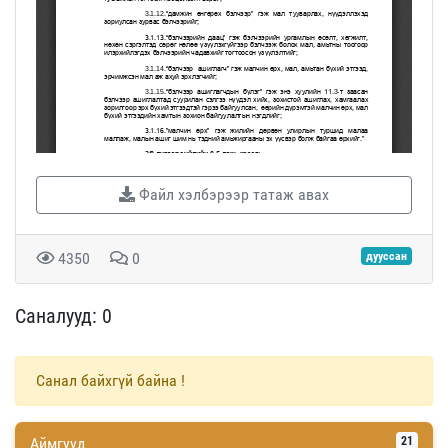
Файл хэлбэрээр татаж авах
4350
0
дууссан
Саналууд: 0
Санал байхгүй байна !
Аймгууд
21