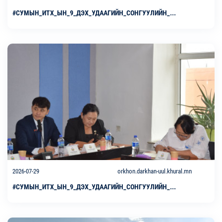
#СУМЫН_ИТХ_ЫН_9_ДЭХ_УДААГИЙН_СОНГУУЛИЙН_...
2026-07-29
orkhon.darkhan-uul.khural.mn
#СУМЫН_ИТХ_ЫН_9_ДЭХ_УДААГИЙН_СОНГУУЛИЙН_...