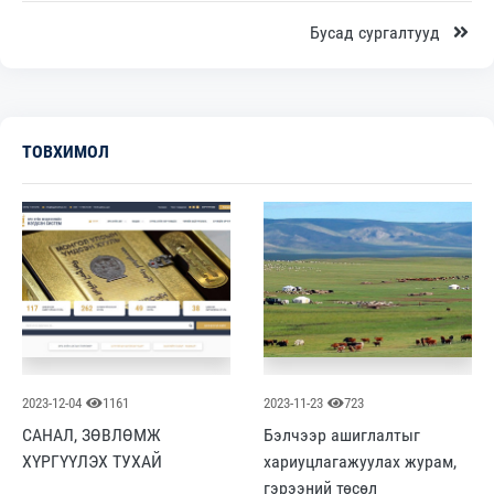
Бусад сургалтууд
ТОВХИМОЛ
2023-12-04
1161
2023-11-23
723
САНАЛ, ЗӨВЛӨМЖ
Бэлчээр ашиглалтыг
ХҮРГҮҮЛЭХ ТУХАЙ
хариуцлагажуулах журам,
гэрээний төсөл