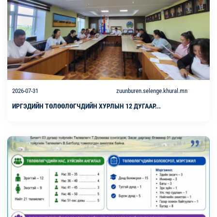
2026-07-31
zuunburen.selenge.khural.mn
ИРГЭДИЙН ТӨЛӨӨЛӨГЧДИЙН ХУРЛЫН 12 ДУГААР...