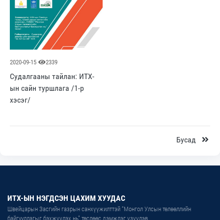
2020-09-15
2339
Судалгааны тайлан: ИТХ-
ын сайн туршлага /1-р
хэсэг/
Бусад
ИТХ-ЫН НЭГДСЭН ЦАХИМ ХУУДАС
Швейцарын Засгийн газрын санхүүжилттэй “Монгол Улсын төлөөллийн
байгууллагыг бэхжүүлэх нь” төслөөс дэмжлэг үзүүлэв.