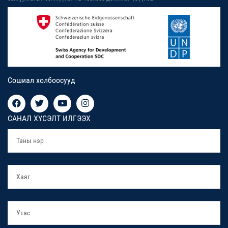
Сошиал холбоосууд
САНАЛ ХҮСЭЛТ ИЛГЭЭХ