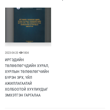
2023-04-20
1804
ИРГЭДИЙН
ТӨЛӨӨЛӨГЧДИЙН ХУРАЛ,
ХУРЛЫН ТӨЛӨӨЛӨГЧИЙН
БҮРЭН ЭРХ, ҮЙЛ
АЖИЛЛАГААТАЙ
ХОЛБООТОЙ ХУУЛИУДЫГ
ЭМХЭТГЭН ГАРГАЛАА