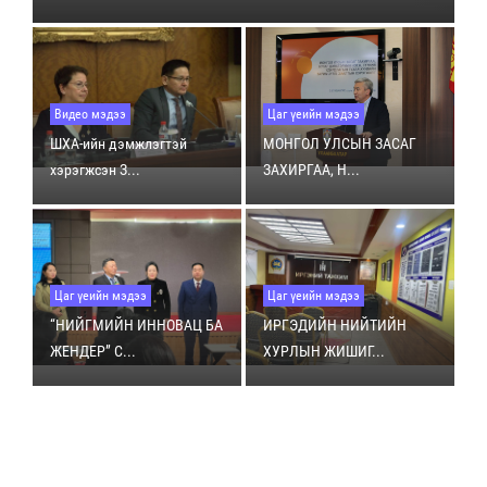
Видео мэдээ
Цаг үеийн мэдээ
ШХА-ийн дэмжлэгтэй
МОНГОЛ УЛСЫН ЗАСАГ
хэрэгжсэн З...
ЗАХИРГАА, Н...
Цаг үеийн мэдээ
Цаг үеийн мэдээ
“НИЙГМИЙН ИННОВАЦ БА
ИРГЭДИЙН НИЙТИЙН
ЖЕНДЕР” С...
ХУРЛЫН ЖИШИГ...