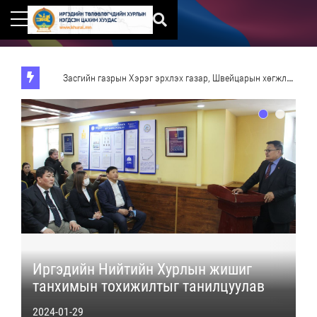
Засгийн газрын Хэрэг эрхлэх газар, Швейцарын хөгжлийн агентлаг "Нутгийн өөрөө удирдах байгууллагын институтын чадавхыг бэхжүүлэх төсөл" Утас 51-267756 51-267747
Иргэдийн Нийтийн Хурлын жишиг
танхимын тохижилтыг танилцуулав
2024-01-29