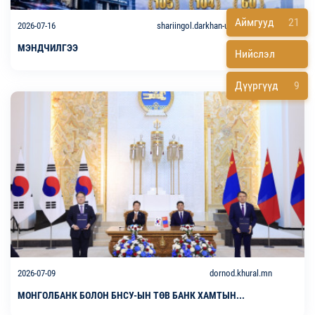
Аймгууд
21
2026-07-16
shariingol.darkhan-uul.khural.mn
МЭНДЧИЛГЭЭ
Нийслэл
Дүүргүүд
9
2026-07-09
dornod.khural.mn
МОНГОЛБАНК БОЛОН БНСУ-ЫН ТӨВ БАНК ХАМТЫН...