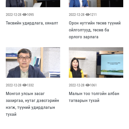
2022-12-28
1095
2022-12-28
1211
Төсвийн удирдлага, хяналт
Орон нутгийн төсөв түүний
ойлголтууд, төсөв ба
орлого зарлага
2022-12-28
1332
2022-12-28
1061
Монгол улсын засаг
Малын тоо толгойн албан
захиргаа, нутаг дэвсгэрийн
татварын тухай
нэгж, түүний удирдлагын
тухай