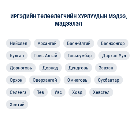
ИРГЭДИЙН ТӨЛӨӨЛӨГЧИЙН ХУРЛУУДЫН МЭДЭЭ,
МЭДЭЭЛЭЛ
Нийслэл
Архангай
Баян-Өлгий
Баянхонгор
Булган
Говь-Алтай
Говьсүмбэр
Дархан-Уул
Дорноговь
Дорнод
Дундговь
Завхан
Орхон
Өвөрхангай
Өмнөговь
Сүхбаатар
Сэлэнгэ
Төв
Увс
Ховд
Хөвсгөл
Хэнтий