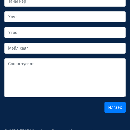
Илгээх