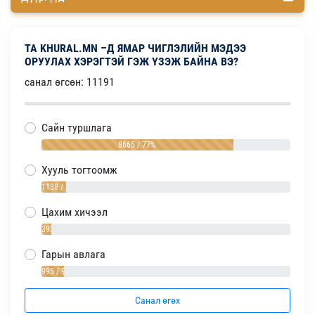
ТА KHURAL.MN –Д ЯМАР ЧИГЛЭЛИЙН МЭДЭЭ
ОРУУЛАХ ХЭРЭГТЭЙ ГЭЖ ҮЗЭЖ БАЙНА ВЭ?
санал өгсөн: 11191
Сайн туршлага
8665 / 77%
Хууль тогтоомж
1138 / 10%
Цахим хичээл
393 / 4%
Гарын авлага
995 / 9%
Санал өгөх