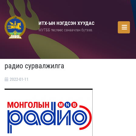
ИТХ-ЫН НЭГДСЭН ХУУДАС
МУТББ төслөөс санаачлан бүтээв.
радио сурвалжилга
2022-01-11