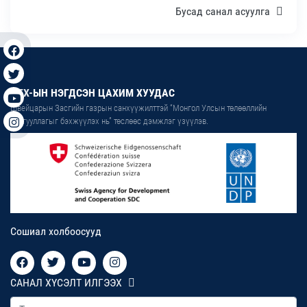
Бусад санал асуулга
ИТХ-ЫН НЭГДСЭН ЦАХИМ ХУУДАС
Швейцарын Засгийн газрын санхүүжилттэй “Монгол Улсын төлөөллийн
байгууллагыг бэхжүүлэх нь” төслөөс дэмжлэг үзүүлэв.
Сошиал холбоосууд
САНАЛ ХҮСЭЛТ ИЛГЭЭХ