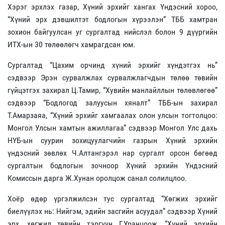
Хэрэг эрхлэх газар, Хүний эрхийг хангах Үндэсний хороо,
“Хүний эрх дэвшилтэт бодлогын хүрээлэн” ТББ хамтран
зохион байгуулсан уг сургалтад нийслэл болон 9 дүүргийн
ИТХ-ын 30 төлөөлөгч хамрагдсан юм.
Сургалтад “Цахим орчинд хүний эрхийг хүндэтгэх нь”
сэдвээр Эрэн сурвалжлах сурвалжлагчдын төлөө төвийн
гүйцэтгэх захирал Ц.Тамир, “Хувийн манлайллын төлөвлөгөө”
сэдвээр “Бодлогод залуусын хяналт” ТББ-ын захирал
Т.Амарзаяа, “Хүний эрхийг хамгаалах олон улсын тогтолцоо:
Монгол Улсын хамтын ажиллагаа” сэдвээр Монгол Улс дахь
НҮБ-ын суурин зохицуулагчийн газрын Хүний эрхийн
үндэсний зөвлөх Ч.Алтангэрэл нар сургалт орсон бөгөөд
сургалтын бодлогын зочноор Хүний эрхийн Үндэсний
Комиссын дарга Ж.Хунан оролцож санал солилцлоо.
Хоёр өдөр үргэлжилсэн тус сургалтад “Хөгжих эрхийг
биелүүлэх нь: Нийгэм, эдийн засгийн асуудал” сэдвээр Хүний
эрх, хөгжил төвийн тэргүүн Г.Уранцоож, “Хүний эрхийн