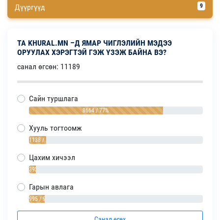
Дүүргүүд
9
ТА KHURAL.MN –Д ЯМАР ЧИГЛЭЛИЙН МЭДЭЭ
ОРУУЛАХ ХЭРЭГТЭЙ ГЭЖ ҮЗЭЖ БАЙНА ВЭ?
санал өгсөн: 11189
Сайн туршлага
8664 / 77%
Хууль тогтоомж
1138 / 10%
Цахим хичээл
392 / 4%
Гарын авлага
995 / 9%
Санал өгөх