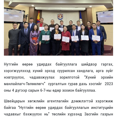
Нутгийн өөрөө удирдах байгууллага шийдвэр гаргах,
хэрэгжүүлэхэд хүний эрхэд суурилсан хандлага, арга зүйг
нэвтрүүлэх, чадавхжуулах зорилготой “Хүний эрхийн
манлайлагч-Төлөөлөгч” сургалтын гурав дахь хэсгийг 2023
оны 4 дүгээр сарын 6-7-ны өдөр зохион байгууллаа.
Швейцарын хөгжлийн агентлагийн дэмжлэгтэй хэрэгжиж
байгаа “Нутгийн өөрөө удирдах байгууллагын институцийн
чадавхыг бэхжүүлэх нь” төслийн хүрээнд Засгийн газрын