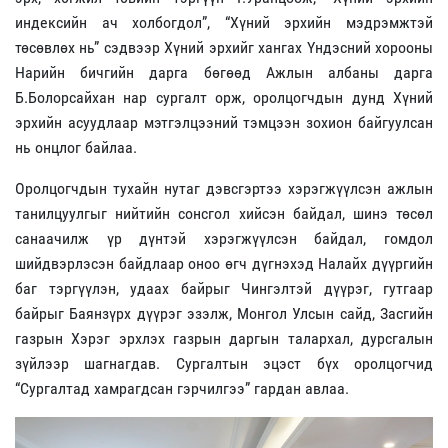
индексийн ач холбогдол”, “Хүний эрхийн мэдрэмжтэй
төсөвлөх нь” сэдвээр Хүний эрхийг хангах Үндэсний хорооны
Нарийн бичгийн дарга бөгөөд Ажлын албаны дарга
Б.Болорсайхан нар сургалт орж, оролцогчдын дунд Хүний
эрхийн асуудлаар мэтгэлцээний тэмцээн зохион байгуулсан
нь онцлог байлаа.
Оролцогчдын тухайн нутаг дэвсгэртээ хэрэгжүүлсэн ажлын
танилцуулгыг нийтийн сонсгол хийсэн байдал, шинэ төсөл
санаачилж үр дүнтэй хэрэгжүүлсэн байдал, гомдол
шийдвэрлэсэн байдлаар оноо өгч дүгнэхэд Налайх дүүргийн
баг тэргүүлэн, удаах байрыг Чингэлтэй дүүрэг, гутгаар
байрыг Баянзүрх дүүрэг эзэлж, Монгол Улсын сайд, Засгийн
газрын Хэрэг эрхлэх газрын даргын талархал, дурсгалын
зүйлээр шагнагдав. Сургалтын эцэст бүх оролцогчид
“Сургалтад хамрагдсан гэрчилгээ” гардан авлаа.