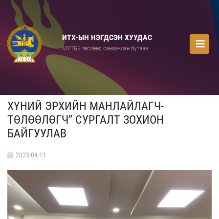
ИТХ-ЫН НЭГДСЭН ХУУДАС
МУТББ төслөөс санаачлан бүтээв.
ХҮНИЙ ЭРХИЙН МАНЛАЙЛАГЧ-
ТӨЛӨӨЛӨГЧ” СУРГАЛТ ЗОХИОН
БАЙГУУЛАВ
2023-04-11