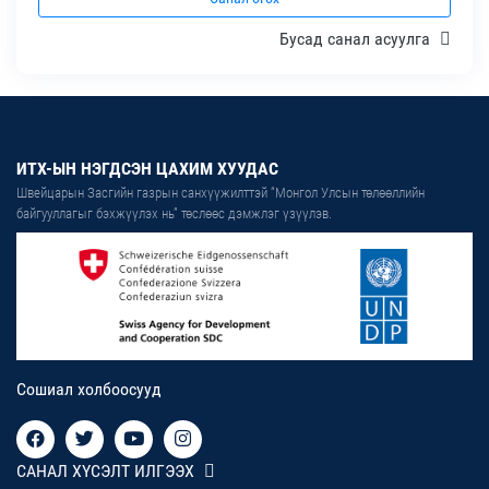
Бусад санал асуулга
ИТХ-ЫН НЭГДСЭН ЦАХИМ ХУУДАС
Швейцарын Засгийн газрын санхүүжилттэй “Монгол Улсын төлөөллийн
байгууллагыг бэхжүүлэх нь” төслөөс дэмжлэг үзүүлэв.
Сошиал холбоосууд
САНАЛ ХҮСЭЛТ ИЛГЭЭХ