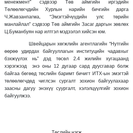
менежмент” сэдвээр Төв аймгийн иргэдийн
Төлөөлөгчдийн Хурлын нарийн бичгийн дарга
Ч.Жавзанпагма, “
Эмэгтэйчүүдийн улс төрийн
манлайлал” сэдвээр Төв аймгийн Засаг даргын зөвлөх
Ц.Буманбуян нар илтгэл мэдээлэл хийсэн юм.
Швейцарын хөгжлийн агентлагийн “Нутгийн
өөрөө удирдах байгууллагын институцийн чадавхыг
бэхжүүлэх нь” дэд төсөл 2.4 жилийн хугацаанд
хэрэгжээд
энэ оны 12 дугаар сард дуусгавар болж
байгаа бөгөөд төслийн баримт бичигт ИТХ-ын эмэгтэй
төлөөлөгчдөд чиглсэн сургалт зохион байгуулахаар
заасны дагуу энэхүү суургалт, хэлэлцүүлгийг зохион
байгуулжээ.
Төслийн нэгж