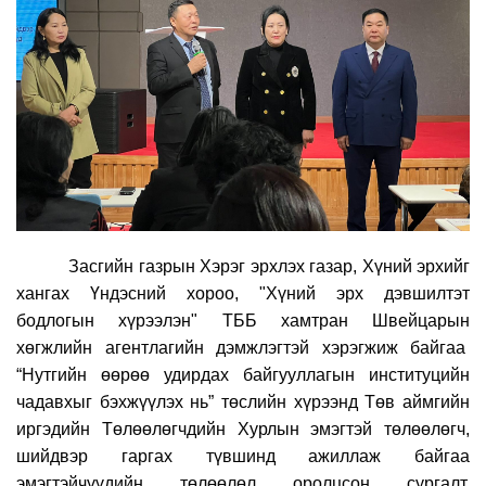
Засгийн газрын Хэрэг эрхлэх газар, Хүний эрхийг
хангах Үндэсний хороо, "Хүний эрх дэвшилтэт
бодлогын хүрээлэн" ТББ хамтран Швейцарын
хөгжлийн агентлагийн дэмжлэгтэй хэрэгжиж байгаа
“Нутгийн өөрөө удирдах байгууллагын институцийн
чадавхыг бэхжүүлэх нь” төслийн хүрээнд Төв аймгийн
иргэдийн Төлөөлөгчдийн Хурлын эмэгтэй төлөөлөгч,
шийдвэр гаргах түвшинд ажиллаж байгаа
эмэгтэйчүүдийн төлөөлөл оролцсон сургалт,