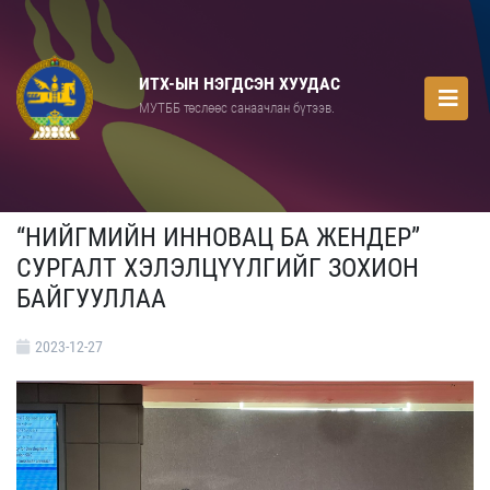
ИТХ-ЫН НЭГДСЭН ХУУДАС
МУТББ төслөөс санаачлан бүтээв.
“НИЙГМИЙН ИННОВАЦ БА ЖЕНДЕР”
СУРГАЛТ ХЭЛЭЛЦҮҮЛГИЙГ ЗОХИОН
БАЙГУУЛЛАА
2023-12-27