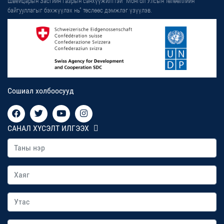
Швейцарын Засгийн газрын санхүүжилттэй “Монгол Улсын төлөөллийн
байгууллагыг бэхжүүлэх нь” төслөөс дэмжлэг үзүүлэв.
Сошиал холбоосууд
САНАЛ ХҮСЭЛТ ИЛГЭЭХ