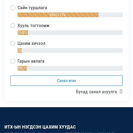
Сайн туршлага
8665 / 77%
Хууль тогтоомж
1138 / 10%
Цахим хичээл
392 / 4%
Гарын авлага
995 / 9%
Санал өгөх
Бусад санал асуулга
ИТХ-ЫН НЭГДСЭН ЦАХИМ ХУУДАС