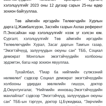
хэлэлцүүлгийг 2023 оны 12 дугаар сарын 25-ны өдөр
зохион байгууллаа.
Төв аймгийн иргэдийн Төлөөгчдийн Хурлын
дарга Ц.Жамбалсүрэн, Засгийн газрын Ахлах референт
П.Энхсайхан нар хэлэлцүүлгийг нээж үг хэлсэн юм.
С
ургалт, хэлэлцүүлгийг Төв аймгийн иргэдийн
Төлөөлөгчдийн Хурал, Засаг даргын Тамгын газар,
“Эмэгтэйчүүд, залуучуудын оюуны сан” ТББ, Социал
демократ Монголын эмэгтэйчүүдийн холбооны
эрдэмтэн, багш нар зохион явууллаа.
Тухайлбал, “Пиар ба нийгмийн сүлжээний
нөлөөлөл” сэдвээр Социал демократ эмэгтэйчүүдийн
холбооны удирдах зөвлөлийн гишүүн, доктор
Д.Оюунтунгалаг, “Нийгмийн инновац-Эмэгтэйчүүдийн
манлайлал” сэдвээр “Эмэгтэйчүүд, залуучуудын оюуны
сан” ТББ-ын тэргүүн, доктор Ц.Бүжидмаа, “Зөрчлийн