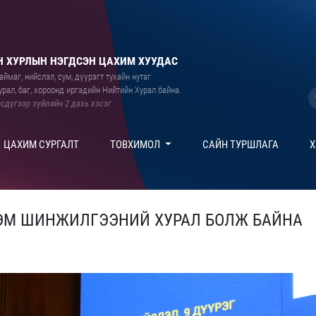
 ХУРЛЫН НЭГДСЭН ЦАХИМ ХУУДАС
ймаг, нийслэл, сум, дүүрэгт тухайн нутаг
рал, баг, хороонд иргэдийн Нийтийн Хурал байна.
сдүгээр зүйлийн 2 дахь хэсэг
ЦАХИМ СУРГАЛТ
ТОВХИМОЛ
САЙН ТУРШЛАГА
Х
ДЭМ ШИНЖИЛГЭЭНИЙ ХУРАЛ БОЛЖ БАЙНА