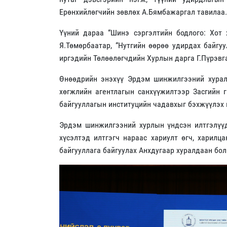
Ерөнхийлөгчийн зөвлөх А.Бямбажаргал тавилаа.
Үүний дараа “Шинэ сэргэлтийн бодлого: Хот 
Я.Төмөрбаатар, “Нутгийн өөрөө удирдах байгу
иргэдийн Төлөөлөгчдийн Хурлын дарга Г.Пүрэвг
Өнөөдрийн энэхүү Эрдэм шинжилгээний хурал
хөгжлийн агентлагын санхүүжилтээр Засгийн 
байгууллагын институцийн чадавхыг бэхжүүлэх 
Эрдэм шинжилгээний хурлын үндсэн илтгэлүүд
хүсэлтэд илтгэгч нараас хариулт өгч, харилц
байгууллага байгуулах Анхдугаар хуралдаан бол