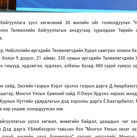
байгууллага үүсч хөгжсөний 30 жилийн ойг тохиолдуулан “Н
олон Төлөөллийн байгууллагын анхдугаар хуралдаан Төрийн 
а.
ар, Нийслэлийн иргэдийн Төлөөлөгчдийн Хурал хамтран зохион б
 болон 9 дүүрэг, 21 аймаг, 330 сумын иргэдийн Төлөөлөгчдийн
н гишүүд, эрдэмтэн, судлаач, албаны бусад 400 гаруй хүмүүс 
 сайд, Засгийн газрын Хэрэг эрхлэх газрын дарга Д.Амарбаясг
ншатар, Монгол Улсын Ерөнхий сайд Л.Оюун-Эрдэнэ нараас мэн
 Хурлын Нутгийн удирдлагын дэд хорооны дарга Ё.Баатарбилэг,
а нар уншиж сонордуулсан юм.
айгууллагын үүсэл хөгжил, өнөөгийн байдал, цаашдын чиг хан
н Дэд дарга У.Бямбасүрэн тавьсан бол “Монгол Улсын засаг за
 тухай хуулийн үзэл баримтлал” сэдэвт илтгэлийг Монгол