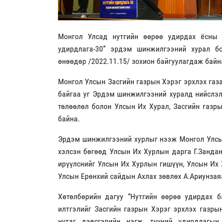
Монгол Улсад нутгийн өөрөө удирдах ёсны 
удирдлага-30” эрдэм шинжилгээний хурал б
өнөөдөр /2022.11.15/ зохион байгуулагдаж байн
Монгол Улсын Засгийн газрын Хэрэг эрхлэх газ
байгаа уг Эрдэм шинжилгээний хуралд нийслэл
төлөөлөл болон Улсын Их Хурал, Засгийн газры
байна.
Эрдэм шинжилгээний хурлыг нээж Монгол Улсын
хэлсэн бөгөөд Улсын Их Хурлын дарга Г.Занда
ирүүлснийг Улсын Их Хурлын гишүүн, Улсын Их
Улсын Ерөнхий сайдын Ахлах зөвлөх А.Ариунзая
Хөтөлбөрийн дагуу “Нутгийн өөрөө удирдах б
илтгэлийг Засгийн газрын Хэрэг эрхлэх газры
нутаг дэвсгэрийн нэгж, түүний удирдлагын