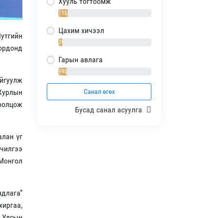
Хууль тогтоомж
1138 / 10%
Цахим хичээл
утгийн
392 / 4%
ордонд
Гарын авлага
995 / 9%
айгуулж
 Хурлын
Санал өгөх
оролцож
Бусад санал асуулга
алан үг
дчилгээ
 Монгол
длага”
хиргаа,
 Улсын