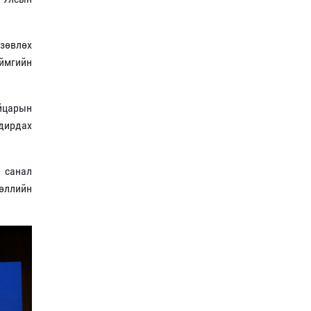
зөвлөх
аймгийн
йцарын
дирдах
 санал
өөллийн