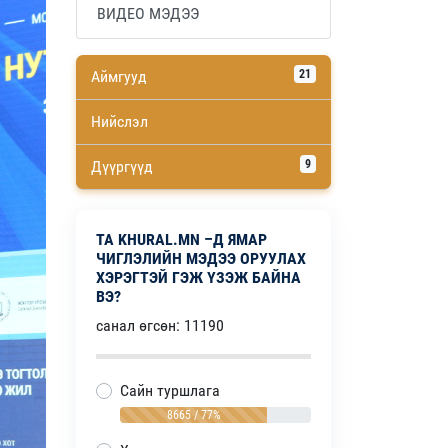
ВИДЕО МЭДЭЭ
Аймгууд
21
Нийслэл
Дүүргүүд
9
ТА KHURAL.MN –Д ЯМАР
ЧИГЛЭЛИЙН МЭДЭЭ ОРУУЛАХ
ХЭРЭГТЭЙ ГЭЖ ҮЗЭЖ БАЙНА
ВЭ?
санал өгсөн: 11190
Сайн туршлага
8665 / 77%