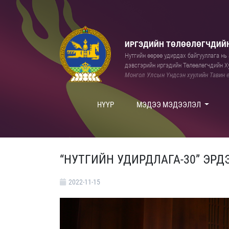
ИРГЭДИЙН ТӨЛӨӨЛӨГЧДИЙН
Нутгийн өөрөө удирдах байгууллага нь а
дэвсгэрийн иргэдийн Төлөөлөгчдийн Ху
Монгол Улсын Үндсэн хуулийн Тавин е
НҮҮР
МЭДЭЭ МЭДЭЭЛЭЛ
“НУТГИЙН УДИРДЛАГА-30” ЭР
2022-11-15