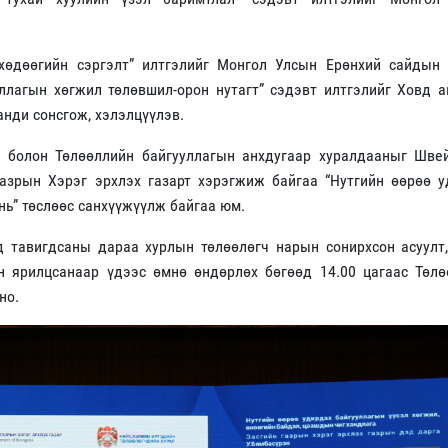
хөдөөгийн сэргэлт” илтгэлийг Монгол Улсын Ерөнхий сайдын 
уллагын хөгжил төлөвшил-орон нутагт” сэдэвт илтгэлийг Ховд 
анди сонсгож, хэлэлцүүлэв.
 болон Төлөөллийн байгууллагын анхдугаар хуралдааныг Шве
газрын Хэрэг эрхлэх газарт хэрэгжиж байгаа “Нутгийн өөрөө у
нь” төслөөс санхүүжүүлж байгаа юм.
 тавигдсаны дараа хурлын төлөөлөгч нарын сонирхсон асуулт,
ан ярилцсанаар үдээс өмнө өндөрлөх бөгөөд 14.00 цагаас Төл
но.