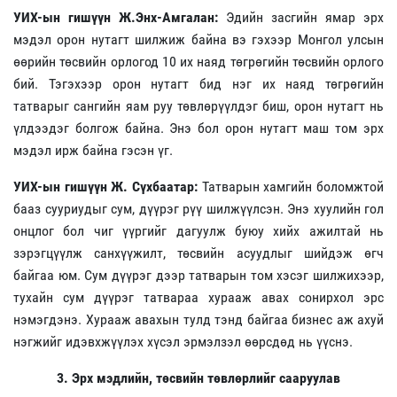
УИХ-ын гишүүн Ж.Энх-Амгалан:
Эдийн засгийн ямар эрх
мэдэл орон нутагт шилжиж байна вэ гэхээр Монгол улсын
өөрийн төсвийн орлогод 10 их наяд төгрөгийн төсвийн орлого
бий. Тэгэхээр орон нутагт бид нэг их наяд төгрөгийн
татварыг сангийн яам руу төвлөрүүлдэг биш, орон нутагт нь
үлдээдэг болгож байна. Энэ бол орон нутагт маш том эрх
мэдэл ирж байна гэсэн үг.
УИХ-ын гишүүн Ж. Сүхбаатар:
Татварын хамгийн боломжтой
бааз сууриудыг сум, дүүрэг рүү шилжүүлсэн. Энэ хуулийн гол
онцлог бол чиг үүргийг дагуулж буюу хийх ажилтай нь
зэрэгцүүлж санхүүжилт, төсвийн асуудлыг шийдэж өгч
байгаа юм. Сум дүүрэг дээр татварын том хэсэг шилжихээр,
тухайн сум дүүрэг татвараа хурааж авах сонирхол эрс
нэмэгдэнэ. Хурааж авахын тулд тэнд байгаа бизнес аж ахуй
нэгжийг идэвхжүүлэх хүсэл эрмэлзэл өөрсдөд нь үүснэ.
3. Эрх мэдлийн, төсвийн төвлөрлийг сааруулав