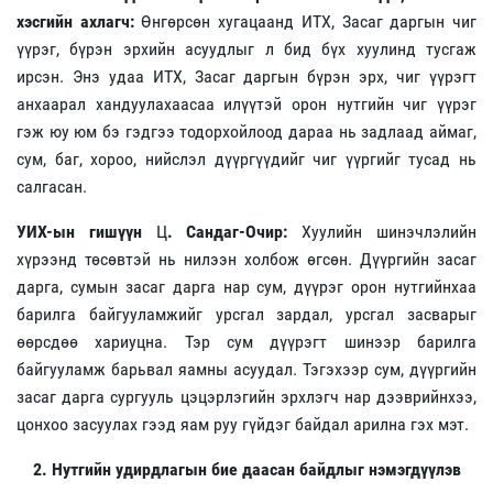
хэсгийн ахлагч:
Өнгөрсөн хугацаанд ИТХ, Засаг даргын чиг
үүрэг, бүрэн эрхийн асуудлыг л бид бүх хуулинд тусгаж
ирсэн. Энэ удаа ИТХ, Засаг даргын бүрэн эрх, чиг үүрэгт
анхаарал хандуулахаасаа илүүтэй орон нутгийн чиг үүрэг
гэж юу юм бэ гэдгээ тодорхойлоод дараа нь задлаад аймаг,
сум, баг, хороо, нийслэл дүүргүүдийг чиг үүргийг тусад нь
салгасан.
УИХ-ын гишүүн
Ц
. Сандаг-Очир:
Хуулийн шинэчлэлийн
хүрээнд төсөвтэй нь нилээн холбож өгсөн. Дүүргийн засаг
дарга, сумын засаг дарга нар сум, дүүрэг орон нутгийнхаа
барилга байгууламжийг урсгал зардал, урсгал засварыг
өөрсдөө хариуцна. Тэр сум дүүрэгт шинээр барилга
байгууламж барьвал яамны асуудал. Тэгэхээр сум, дүүргийн
засаг дарга сургууль цэцэрлэгийн эрхлэгч нар дээврийнхээ,
цонхоо засуулах гээд яам руу гүйдэг байдал арилна гэх мэт.
2. Нутгийн удирдлагын бие даасан байдлыг нэмэгдүүлэв