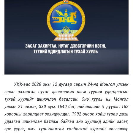
УИХ-аас 2020 оны 12 дугаар сарын 24-нд Монгол улсын
засаг захиргаа нутаг дэвсгэрийн нэгж түүний удирдлагын
тухай хуулийг шинэчлэн баталсан. Энэ хууль нь Монгол
улсын 21 аймаг, 330 сум, 1640 баг, нийслэлийн 9 дүүрэг, 152
хорооны харилцааг зохицуулдаг. 1992 оноос хойш гурав дахь
удаагаа шинэчлэн батлаж байгаа энэ хуулинд эдийн засаг,
эрх үүрэг, өмч хувьчлалтай холбоотой зургаан чиглэлээр