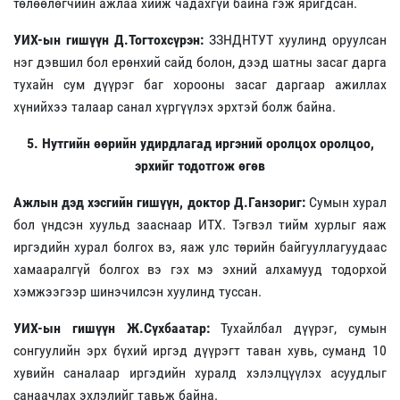
төлөөлөгчийн ажлаа хийж чадахгүй байна гэж яригдсан.
УИХ-ын гишүүн Д.Тогтохсүрэн:
ЗЗНДНТУТ хуулинд оруулсан
нэг дэвшил бол ерөнхий сайд болон, дээд шатны засаг дарга
тухайн сум дүүрэг баг хорооны засаг даргаар ажиллах
хүнийхээ талаар санал хүргүүлэх эрхтэй болж байна.
5. Нутгийн өөрийн удирдлагад иргэний оролцох оролцоо,
эрхийг тодотгож өгөв
Ажлын дэд хэсгийн гишүүн, доктор Д.Ганзориг:
Сумын хурал
бол үндсэн хуульд зааснаар ИТХ. Тэгвэл тийм хурлыг яаж
иргэдийн хурал болгох вэ, яаж улс төрийн байгууллагуудаас
хамааралгүй болгох вэ гэх мэ эхний алхамууд тодорхой
хэмжээгээр шинэчилсэн хуулинд туссан.
УИХ-ын гишүүн Ж.Сүхбаатар:
Тухайлбал дүүрэг, сумын
сонгуулийн эрх бүхий иргэд дүүрэгт таван хувь, суманд 10
хувийн саналаар иргэдийн хуралд хэлэлцүүлэх асуудлыг
санаачлах эхлэлийг тавьж байна.