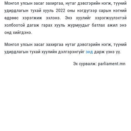
Монгол улсын засаг захиргаа, нутаг дэвсгэрийн нэгж, түүний
удирдлагын тухай хууль 2022 оны нэгдүгээр сарын нэгний
өдрөөс хэрэгжиж эхлэнэ. Энэ хуулийг хэрэгжүүлэхтэй
холбоотой дагаж гарах хууль журмуудыг батлах ажил энэ
онд хийгдэнэ.
Монгол улсын засаг захиргаа нутаг дэвсгэрийн нэгж, түүний
удирдлагын тухай хуулийн дэлгэрэнгүйг
энд
дарж үзнэ үү.
Эх сурвалж: parliament.mn