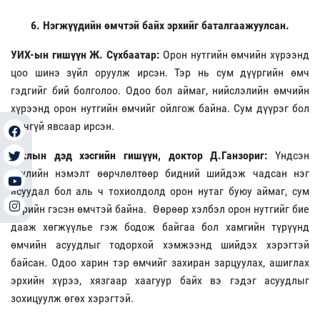
6. Нэгжүүдийн өмчтэй байх эрхийг баталгаажуулсан.
УИХ-ын гишүүн Ж. Сүхбаатар:
Орон нутгийн өмчийн хүрээнд
цоо шинэ зүйл оруулж ирсэн. Тэр нь сум дүүргийн өмч
гэдгийг бий болголоо. Одоо бол аймаг, нийслэлийн өмчийн
хүрээнд орон нутгийн өмчийг ойлгож байна. Сум дүүрэг бол
өмчгүй явсаар ирсэн.
Ажлын дэд хэсгийн гишүүн, доктор Д.Ганзориг:
Үндсэн
хуулийн нэмэлт өөрчлөлтөөр бидний шийдэж чадсан нэг
асуудал бол аль ч тохиолдолд орон нутаг буюу аймаг, сум
өөрийн гэсэн өмчтэй байна. Өөрөөр хэлбэл орон нутгийг бие
дааж хөгжүүлье гэж бодож байгаа бол хамгийн түрүүнд
өмчийн асуудлыг тодорхой хэмжээнд шийдэх хэрэгтэй
байсан. Одоо харин тэр өмчийг захиран зарцуулах, ашиглах
эрхийн хүрээ, хязгаар хаагуур байх вэ гэдэг асуудлыг
зохицуулж өгөх хэрэгтэй.