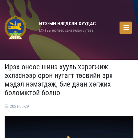
ИТХ-ЫН НЭГДСЭН ХУУДАС
МУТББ төслөөс санаачлан бүтээв.
Ирэх оноос шинэ хууль хэрэгжиж
эхлэснээр орон нутагт төсвийн эрх
мэдэл нэмэгдэж, бие даан хөгжих
боломжтой болно
2021-03-29