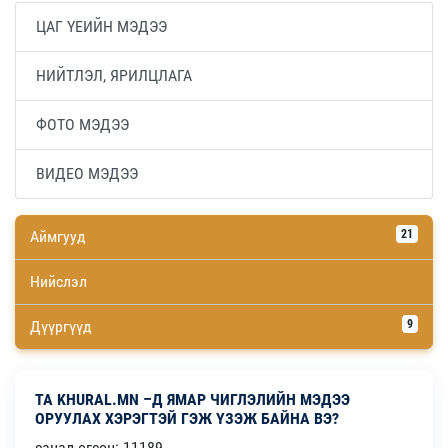
ЦАГ ҮЕИЙН МЭДЭЭ
НИЙТЛЭЛ, ЯРИЛЦЛАГА
ФОТО МЭДЭЭ
ВИДЕО МЭДЭЭ
Аймгууд
21
Нийслэл
Дүүргүүд
9
ТА KHURAL.MN –Д ЯМАР ЧИГЛЭЛИЙН МЭДЭЭ
ОРУУЛАХ ХЭРЭГТЭЙ ГЭЖ ҮЗЭЖ БАЙНА ВЭ?
санал өгсөн: 11189