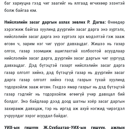
баг хариуцна гээд чиг заагийг нь ялгаад өгчихөөр эзэнтэй
болж байгаа юм.
Нийслэлийн засаг даргын ахлах зөвлөх Р. Дагва:
Өнөөдөр
хэрэгжиж байгаа хуулинд дүүргийн засаг дарга энэ хүртэлх,
нийслэлийн засаг дарга энэ хүртэлх эрх мэдэлтэй гэж зааж
өгсөн ч, зарим нэг чиг үүрэг давхацдаг. Жишээ нь газар
олгох, газар эзэмшиж ашиглахтай холбоотой асуудлаар
нийслэлийн засаг дарга, дүүргийн засаг даргын чиг үүргүүд
давхацдаг. Дэд бүтэцтэй газарт нийслэлийн засаг дарга
газар олголт хийнэ, дэд бүтэцгүй газар нь дүүргийн засаг
дарга газар олголт хийнэ гээд газрын тухай хуулинд
тодорхойлж зааж өгсөн. Гэхдээ ямар газрыг нь дэд бүтэцтэй
газар гэдгийг нь тодорхойлж өгөөгүй учир давхцал бий
болдог. Энэ байдлаар дээд доод шатны хоёр засаг даргын
захирамж давхцаж, тэр нь иргэд аж ахуй нэгжид чирэгдэл
учруулдаг зэрэг асуудал байдаг.
УИХ-ын гишүүн Ж.Сүхбаатар-УИХ-ын гишүүн, ажлын