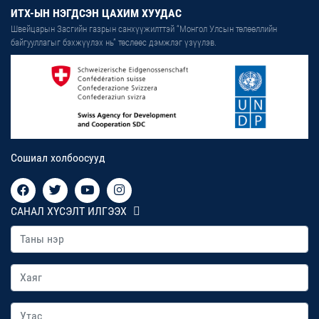
ИТХ-ЫН НЭГДСЭН ЦАХИМ ХУУДАС
Швейцарын Засгийн газрын санхүүжилттэй “Монгол Улсын төлөөллийн
байгууллагыг бэхжүүлэх нь” төслөөс дэмжлэг үзүүлэв.
Сошиал холбоосууд
САНАЛ ХҮСЭЛТ ИЛГЭЭХ