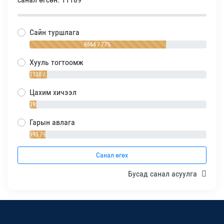
Сайн туршлага
8664 / 77%
Хууль тогтоомж
1138 / 10%
Цахим хичээл
392 / 4%
Гарын авлага
995 / 9%
Санал өгөх
Бусад санал асуулга