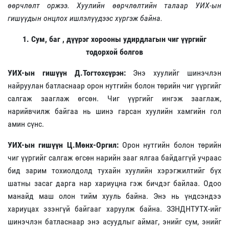
өөрчлөлт оржээ. Хуулийн өөрчлөлтийн талаар УИХ-ын
гишүүдын онцлох ишлэлүүдээс хүргэж байна.
1. Сум, баг , дүүрэг хорооны удирдлагын чиг үүргийг
тодорхой болгов
УИХ-ын гишүүн
Д.Тогтохсүрэн:
Энэ хуулийг шинэчлэн
найруулан батласнаар орон нутгийн болон төрийн чиг үүргийг
салгаж зааглаж өгсөн. Чиг үүргийг ингэж зааглаж,
нарийвчилж байгаа нь шинэ гарсан хуулийн хамгийн гол
амин сүнс.
УИХ-ын гишүүн Ц.Мөнх-Оргил:
Орон нутгийн болон төрийн
чиг үүргийг салгаж өгсөн нарийн зааг ялгаа байдаггүй учраас
бид зарим тохиолдолд тухайн хуулийн хэрэгжилтийг бүх
шатны засаг дарга нар хариуцна гэж бичдэг байлаа. Одоо
манайд маш олон тийм хууль байна. Энэ нь үндсэндээ
хариуцах эзэнгүй байгааг харуулж байна. ЗЗНДНТУТХ-ийг
шинэчлэн батласнаар энэ асуудлыг аймаг, энийг сум, энийг