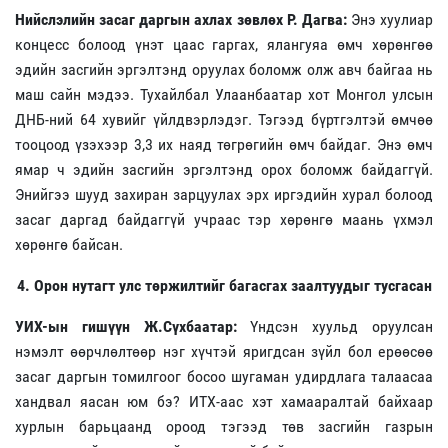
Нийслэлийн засаг даргын ахлах зөвлөх Р. Дагва:
Энэ хуулиар
концесс болоод үнэт цаас гаргах, ялангуяа өмч хөрөнгөө
эдийн засгийн эргэлтэнд оруулах боломж олж авч байгаа нь
маш сайн мэдээ. Тухайлбал Улаанбаатар хот Монгол улсын
ДНБ-ний 64 хувийг үйлдвэрлэдэг. Тэгээд бүртгэлтэй өмчөө
тооцоод үзэхээр 3,3 их наяд төгрөгийн өмч байдаг. Энэ өмч
ямар ч эдийн засгийн эргэлтэнд орох боломж байдаггүй.
Энийгээ шууд захиран зарцуулах эрх иргэдийн хурал болоод
засаг даргад байдаггүй учраас тэр хөрөнгө маань үхмэл
хөрөнгө байсан.
4. Орон нутагт улс төржилтийг багасгах заалтуудыг тусгасан
УИХ-ын гишүүн Ж.Сүхбаатар:
Үндсэн хуульд оруулсан
нэмэлт өөрчлөлтөөр нэг хүчтэй яригдсан зүйл бол ерөөсөө
засаг даргын томилгоог босоо шугаман удирдлага талаасаа
хандвал яасан юм бэ? ИТХ-аас хэт хамааралтай байхаар
хурлын барьцаанд ороод тэгээд төв засгийн газрын