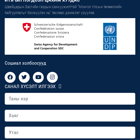
Швейцарын Засгийн газрын санхүүжилттэй “Монгол Улсын төлөөллийн
байгууллагыг бэхжүүлэх нь” төслөөс дэмжлэг үзүүлэв.
Сошиал холбоосууд
САНАЛ ХҮСЭЛТ ИЛГЭЭХ