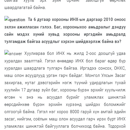
байгаа хууль эрх зүйн орчинг зайлшгүй өөрчлөх
шаардлагатай байна.
Та 6 дугаар хорооны ИНХ-ын даргаар 2010 оноос
эхлэн ажилласан гэлээ. Баг, хорооныхоо амьдралыг дэндүү
сайн мэдэх хүний хувьд хорооны иргэдийн амьдралд
тулгамдаж байгаа асуудлыг хэрхэн шийдвэрлэж байна вэ?
Хуулиараа бол ИНХ нь жилд 2-оос доошгүй удаа
хуралдах заалттай. Гэтэл өнөөдөр ИНХ бол бараг өдөр бүр
хуралдах шаардлага тулгарч байгаа. Иргэдээ сонсох, ОНХС,
маш олон асуудлууд урган гарч байдаг. Монгол Улсын Засаг
захиргаа, нутаг дэвсгэрийн нэгж түүний удирдлагын тухай
хуулийн 17 дугаар зүйл баг, хорооны бүрэн эрхийг хуульчилж
өгсөн ч энэ нь асуудал бүрийг уламжлах шинжтэй
өөрсдийнхөө бүрэн эрхийн хүрээнд шийдэх боломжийг
олгоогүй байна. Гэтэл нэг хороо 8000 гаруй хүн амтай эдийн
засаг, нийгэм, соёлын маш олон асуудал гарч ирэх бүрт ИНХ
уламжлах шинжтэй байгууллага болчихоод байна. Тодорхой