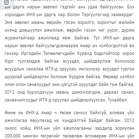
ын дарга нарын зөвлөл гэдгийг анх удаа байгуулсан. Бүх
хороодын ИНХ-ын дарга нар болон Тэргүүлэгчид хамаардаг.
Энэ зөвлөл маань өөрийн гэсэн зорилго, зорилтыг жилийн
эхэнд дэвшүүлэн ажиллаж, өөрийн гэсэн чиг үүрэг, дүрэм
журамтайгаар ажиллаад явж байгаа. Тус ИНХ-ын дарга
нарын зөвлөл байгуулагдсанаараа ямар ач холбогдолтой вэ
гэхээр Иргэдийн Төлөөлөгчдийн Хуралд бодьтойгоор хороо
бүрт тулгамдаж байгаа асуудал, шийдвэрлэж болохоор
асуудлын саналаа ИТХ-д оруулах, ингэснээр асуудал түргэн
шуурхай шийдвэрлэх боломж бүрдэж байгаа. Өөрөөр хэлбэл
олон олон саналуудыг эмх цэгцтэй оруулдаг байя гэж байгаа.
2012 онд бүрэлдэхүүн маань шинэчлэгдэж, дараах санал,
санаачилгуудыг ИТХ-д оруулан шийдвэрлүүлсэн. Тухайбал:
Өмнө нь ИНХ-д ямар ч төсөв санхүү байхгүй, аливаа үйл
ажиллагаа явуулахад их хүндрэлтэй байдаг байсан. 2012
оноос хойш ИНХ-ын үйл ажиллагааны зардалд зориулан
200,000 мянган төгрөгийг төсөвлөж өгснөөрөө ИНХ-ын үйл