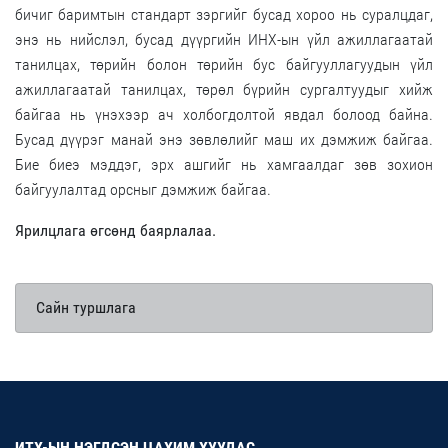
бичиг баримтын стандарт зэргийг бусад хороо нь суралцдаг,
энэ нь нийслэл, бусад дүүргийн ИНХ-ын үйл ажиллагаатай
танилцах, төрийн болон төрийн бус байгууллагуудын үйл
ажиллагаатай танилцах, төрөл бүрийн сургалтуудыг хийж
байгаа нь үнэхээр ач холбогдолтой явдал болоод байна.
Бусад дүүрэг манай энэ зөвлөлийг маш их дэмжиж байгаа.
Бие биеэ мэддэг, эрх ашгийг нь хамгаалдаг зөв зохион
байгуулалтад орсныг дэмжиж байгаа.
Ярилцлага өгсөнд баярлалаа.
Сайн туршлага
ИТХ-ЫН НЭГДСЭН ЦАХИМ ХУУДАС