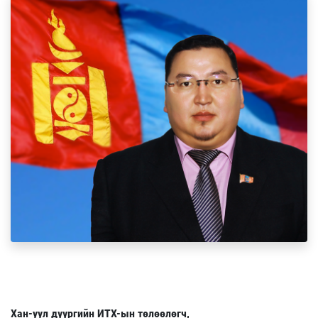
Хан-уул дүүргийн ИТХ-ын төлөөлөгч,