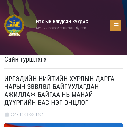
ИТХ-ЫН НЭГДСЭН ХУУДАС
МУТББ төслөөс санаачлан бүтээв.
Сайн туршлага
ИРГЭДИЙН НИЙТИЙН ХУРЛЫН ДАРГА
НАРЫН ЗӨВЛӨЛ БАЙГУУЛАГДАН
АЖИЛЛАЖ БАЙГАА НЬ МАНАЙ
ДҮҮРГИЙН БАС НЭГ ОНЦЛОГ
2014-12-01
1694