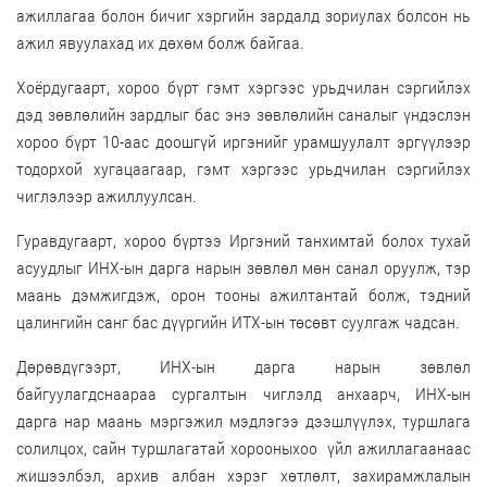
ажиллагаа болон бичиг хэргийн зардалд зориулах болсон нь
ажил явуулахад их дөхөм болж байгаа.
Хоёрдугаарт, хороо бүрт гэмт хэргээс урьдчилан сэргийлэх
дэд зөвлөлийн зардлыг бас энэ зөвлөлийн саналыг үндэслэн
хороо бүрт 10-аас доошгүй иргэнийг урамшуулалт эргүүлээр
тодорхой хугацаагаар, гэмт хэргээс урьдчилан сэргийлэх
чиглэлээр ажиллуулсан.
Гуравдугаарт, хороо бүртээ Иргэний танхимтай болох тухай
асуудлыг ИНХ-ын дарга нарын зөвлөл мөн санал оруулж, тэр
маань дэмжигдэж, орон тооны ажилтантай болж, тэдний
цалингийн санг бас дүүргийн ИТХ-ын төсөвт суулгаж чадсан.
Дөрөвдүгээрт, ИНХ-ын дарга нарын зөвлөл
байгуулагдснаараа сургалтын чиглэлд анхаарч, ИНХ-ын
дарга нар маань мэргэжил мэдлэгээ дээшлүүлэх, туршлага
солилцох, сайн туршлагатай хорооныхоо үйл ажиллагаанаас
жишээлбэл, архив албан хэрэг хөтлөлт, захирамжлалын