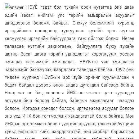
НӨУЁ гэдэг бол тухайн орон нутагтаа бие даан
эдийн засаг, нийгэм, улс төрийн амьдралын асуудлыг
шийдвэрлэх боломж байдаг. Энэхүү боломжийн хүрээнд
иргэдийнхээ оролцоонд тулгуурлан тухайн орон нутгаа
хөгжүүлэх иргэдийн байгууллага гэж ойлгож болно. Нөгөө
талаасаа нутгийн захиргааны байгууллага буюу тухайн
шатны Засаг дарга төрийн удирдлагыг хэрэгжүүлж, хослон
ажиллах зарчимтай ажилладаг. НӨУБ-ын үйл ажиллагаа
чадамжийг бэхжүүлэх шаардлага тавигдаж байгаа. 1992 оны
Үндсэн хуулинд НӨУБ-ын эрх зүйн орчинг хуульчилсан ч
бодит байдал дээрээ олон алдаа дутагдал байсаар байна.
Наад зах нь баг, хорооны ИНХ нь чөлөөт цагт хуралдах
асуудал биш болоод байгаа, байнгын ажиллагааг шаардах
болсон. Иргэдээ сонсдог болсон, иргэдээсээ асуудаг болсон
энэ үед ИНХ бол тогтмолжих хандлагатай болж байгаа. Мөн
ИНХ-ын эрх хэмжээ болон үүргийн асуудал, тодорхой бүтцийн
хувьд өөрчлөлт хийх шаардлагатай. Энэ салбарт баримтлаж