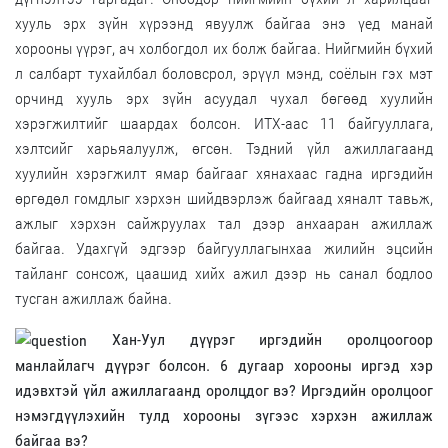
хууль эрх зүйн хүрээнд явуулж байгаа энэ үед манай
хорооны үүрэг, ач холбогдол их болж байгаа. Нийгмийн бүхий
л салбарт тухайлбал боловсрол, эрүүл мэнд, соёлын гэх мэт
орчинд хууль эрх зүйн асуудал чухал бөгөөд хуулийн
хэрэгжилтийг шаардах болсон. ИТХ-аас 11 байгууллага,
хэлтсийг харьяалуулж, өгсөн. Тэдний үйл ажиллагаанд
хуулийн хэрэгжилт ямар байгааг хянахаас гадна иргэдийн
өргөдөл гомдлыг хэрхэн шийдвэрлэж байгаад хяналт тавьж,
ажлыг хэрхэн сайжруулах тал дээр анхааран ажиллаж
байгаа. Удахгүй эдгээр байгууллагынхаа жилийн эцсийн
тайланг сонсож, цаашид хийх ажил дээр нь санал бодлоо
тусган ажиллаж байна.
Хан-Уул дүүрэг иргэдийн оролцоогоор
манлайлагч дүүрэг болсон. 6 дугаар хорооны иргэд хэр
идэвхтэй үйл ажиллагаанд оролцдог вэ? Иргэдийн оролцоог
нэмэгдүүлэхийн тулд хорооны зүгээс хэрхэн ажиллаж
байгаа вэ?