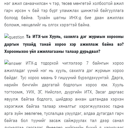
нэг ажил санаачилсан ч тэр, төсөв мөнгөтэй холбоотой ажил
гарч ирсэн ч бай тэр бүрт уламжлах шинжтэй байгууллага
болоод байна. Тухайн шатны ИНХ-д бие даан ажиллах
боломж, нөхцөлийг нь олгох хэрэгтэй байна.
Та ИТХ-ын Хууль, сахилга дэг журмын хорооны
даргын тухайд танай хороо хэр ажиллаж байна вэ?
Хорооныхоо үйл ажиллагааны талаар дурьдвал?
ИТХ-д тодорхой чиглэлээр 7 байнгын хороо
ажилладаг үүний нэг нь хууль, сахилга дэг журмын хороо
байдаг. Тус хороо маань 9 гишүүний бүрэлдэхүүнтэй. Дарга,
нарийн бичгийн даргатай бодлогын хороо юм. Хууль
тогтоомж, УИХ, ЗГ, Нийслэл, дүүргийн ИТХ, Засаг даргаас
явуулж байгаа бодлого, шийдвэр анхан шатандаа хэрхэн
хэрэгжиж байгаа талаар хяналтыг хэрэгжүүлэхээс гадна
арга зүйн зөвлөгөө, туслалцаа үзүүлдэг, алдаа дутагдал гарч
байгаа бол түүнийг засаж сайжруулах тал дээр санал
дүгнэлтээ гаргадаг. Өнөөдөр нийгмийн бүхий л харилцааг