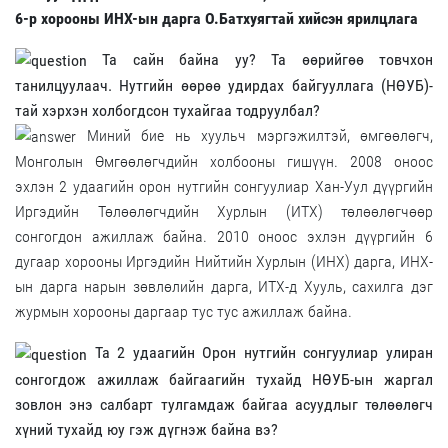
6-р хорооны ИНХ-ын дарга О.Батхуягтай хийсэн ярилцлага
Та сайн байна уу? Та өөрийгөө товчхон
танилцуулаач. Нутгийн өөрөө удирдах байгууллага (НӨУБ)-
тай хэрхэн холбогдсон тухайгаа тодруулбал?
Миний бие нь хуульч мэргэжилтэй, өмгөөлөгч,
Монголын Өмгөөлөгчдийн холбооны гишүүн. 2008 оноос
эхлэн 2 удаагийн орон нутгийн сонгуулиар Хан-Уул дүүргийн
Иргэдийн Төлөөлөгчдийн Хурлын (ИТХ) төлөөлөгчөөр
сонгогдон ажиллаж байна. 2010 оноос эхлэн дүүргийн 6
дугаар хорооны Иргэдийн Нийтийн Хурлын (ИНХ) дарга, ИНХ-
ын дарга нарын зөвлөлийн дарга, ИТХ-д Хууль, сахилга дэг
журмын хорооны даргаар тус тус ажиллаж байна.
Та 2 удаагийн Орон нутгийн сонгуулиар улиран
сонгогдож ажиллаж байгаагийн тухайд НӨУБ-ын жаргал
зовлон энэ салбарт тулгамдаж байгаа асуудлыг төлөөлөгч
хүний тухайд юу гэж дүгнэж байна вэ?