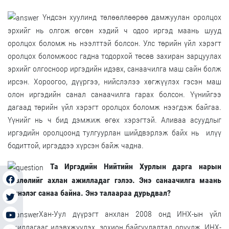
Үндсэн хуулинд төлөөллөөрөө дамжуулан оролцох
эрхийг нь олгож өгсөн хэдий ч одоо иргэд маань шууд
оролцох боломж нь нээлттэй болсон. Улс төрийн үйл хэрэгт
оролцох боломжоос гадна тодорхой төсөв захиран зарцуулах
эрхийг олгосноор иргэдийн идэвх, санаачилга маш сайн болж
ирсэн. Хороогоо, дүүргээ, нийслэлээ хөгжүүлэх гэсэн маш
олон иргэдийн санал санаачилга гарах болсон. Үүнийгээ
дагаад төрийн үйл хэрэгт оролцох боломж нээгдэж байгаа.
Үүнийг нь ч бид дэмжиж өгөх хэрэгтэй. Аливаа асуудлыг
иргэдийн оролцоонд тулгуурлан шийдвэрлэж байх нь илүү
бодиттой, иргэддээ хүрсэн байж чадна.
Та Иргэдийн Нийтийн Хурлын дарга нарын
зөвлөлийг ахлан ажилладаг гэлээ. Энэ санаачилга маань
шинэлэг санаа байна. Энэ талаараа дурьдвал?
Хан-Уул дүүрэгт анхлан 2008 онд ИНХ-ын үйл
ажиллагааг идэвхжүүлэх, зохион байгуулалтад оруулж, ИНХ-