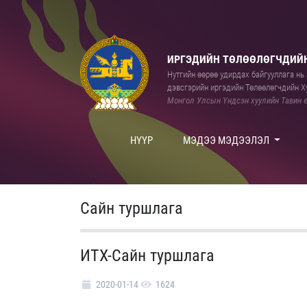
ИРГЭДИЙН ТӨЛӨӨЛӨГЧДИЙН
Нутгийн өөрөө удирдах байгууллага нь а
дэвсгэрийн иргэдийн Төлөөлөгчдийн Ху
Монгол Улсын Үндсэн хуулийн Тавин е
НҮҮР
МЭДЭЭ МЭДЭЭЛЭЛ
Сайн туршлага
ИТХ-Сайн туршлага
2020-01-14
1624