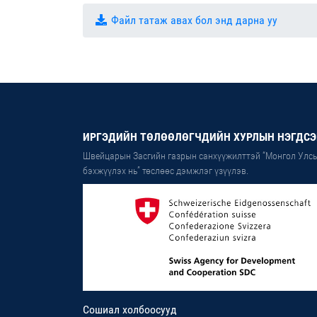
Файл татаж авах бол энд дарна уу
ИРГЭДИЙН ТӨЛӨӨЛӨГЧДИЙН ХУРЛЫН НЭГДСЭ
Швейцарын Засгийн газрын санхүүжилттэй “Монгол Улсы
бэхжүүлэх нь” төслөөс дэмжлэг үзүүлэв.
Сошиал холбоосууд