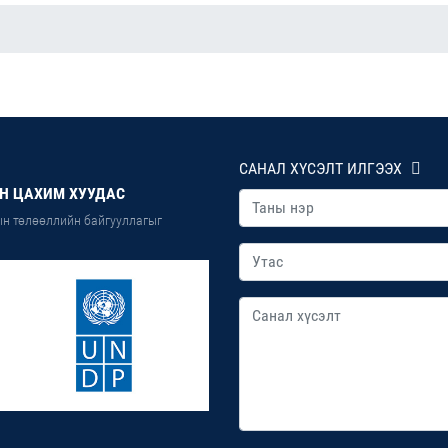
САНАЛ ХҮСЭЛТ ИЛГЭЭХ
Н ЦАХИМ ХУУДАС
н төлөөллийн байгууллагыг