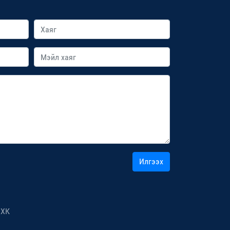
Илгээх
ХХК