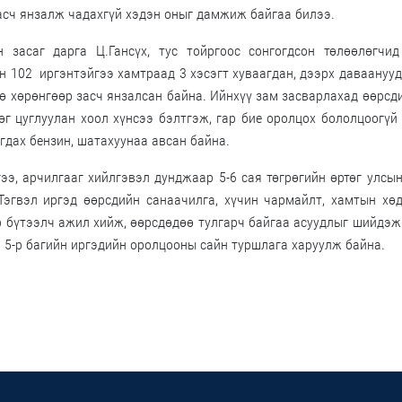
асч янзалж чадахгүй хэдэн оныг дамжиж байгаа билээ.
засаг дарга Ц.Гансүх, тус тойргоос сонгогдсон төлөөлөгчид
н 102 иргэнтэйгээ хамтраад 3 хэсэгт хуваагдан, дээрх даваануу
ө хөрөнгөөр засч янзалсан байна. Ийнхүү зам засварлахад өөрсд
өг цуглуулан хоол хүнсээ бэлтгэж, гар бие оролцох бололцоогүй
дах бензин, шатахуунаа авсан байна.
ээ, арчилгааг хийлгэвэл дунджаар 5-6 сая төгрөгийн өртөг улсы
эгвэл иргэд өөрсдийн санаачилга, хүчин чармайлт, хамтын хө
р бүтээлч ажил хийж, өөрсдөдөө тулгарч байгаа асуудлыг шийдэ
 5-р багийн иргэдийн оролцооны сайн туршлага харуулж байна.