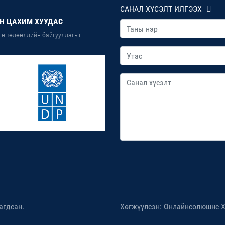
САНАЛ ХҮСЭЛТ ИЛГЭЭХ
Н ЦАХИМ ХУУДАС
н төлөөллийн байгууллагыг
агдсан.
Хөгжүүлсэн: Онлайнсолюшнс 