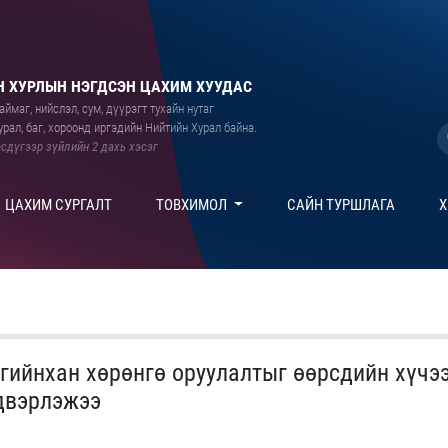
 ХУРЛЫН НЭГДСЭН ЦАХИМ ХУУДАС
ймаг, нийслэл, сум, дүүрэгт тухайн нутаг
рал, баг, хороонд иргэдийн Нийтийн Хурал байна.
сдүгээр зүйлийн 2 дахь хэсэг
ЦАХИМ СУРГАЛТ
ТОВХИМОЛ
САЙН ТУРШЛАГА
Х
гийнхан хөрөнгө оруулалтыг өөрсдийн хүчэ
двэрлэжээ