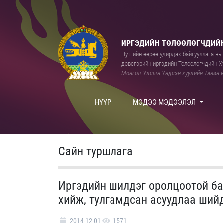
ИРГЭДИЙН ТӨЛӨӨЛӨГЧДИЙН
Нутгийн өөрөө удирдах байгууллага нь а
дэвсгэрийн иргэдийн Төлөөлөгчдийн Ху
Монгол Улсын Үндсэн хуулийн Тавин е
НҮҮР
МЭДЭЭ МЭДЭЭЛЭЛ
Сайн туршлага
Иргэдийн шилдэг оролцоотой ба
хийж, тулгамдсан асуудлаа ший
2014-12-01
1571