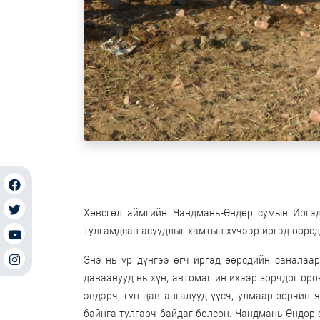
Хөвсгөл аймгийн Чандмань-Өндөр сумын Иргэд
тулгамдсан асуудлыг хамтын хүчээр иргэд өөрс
Энэ нь үр дүнгээ өгч иргэд өөрсдийн саналаар
даваанууд нь хүн, автомашин ихээр зорчдог оро
эвдэрч, гүн цав ангалууд үүсч, улмаар зорчин 
байнга тулгарч байдаг болсон. Чандмань-Өндөр