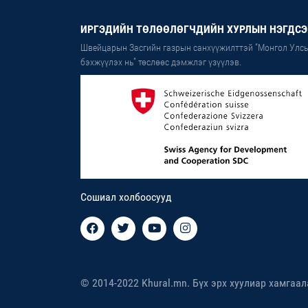
ИРГЭДИЙН ТӨЛӨӨЛӨГЧДИЙН ХУРЛЫН НЭГДСЭ
Швейцарын Засгийн газрын санхүүжилттэй “Монгол Улсы
бэхжүүлэх нь” төслөөс дэмжлэг үзүүлэв.
Сошиал холбоосууд
© 2014-2022 Khural.mn. Бүх эрх хуулиар хамгаал