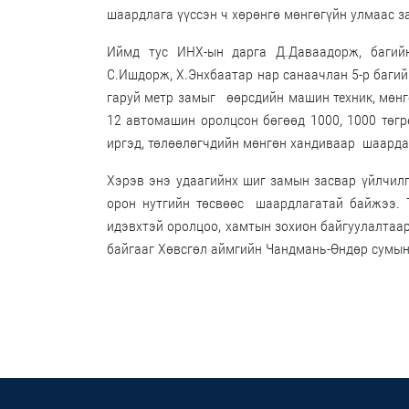
шаардлага үүссэн ч хөрөнгө мөнгөгүйн улмаас з
Иймд тус ИНХ-ын дарга Д.Даваадорж, багийн 
С.Ишдорж, Х.Энхбаатар нар санаачлан 5-р багий
гаруй метр замыг өөрсдийн машин техник, мөнг
12 автомашин оролцсон бөгөөд 1000, 1000 төгр
иргэд, төлөөлөгчдийн мөнгөн хандиваар шаардаг
Хэрэв энэ удаагийнх шиг замын засвар үйлчилг
орон нутгийн төсвөөс шаардлагатай байжээ. Т
идэвхтэй оролцоо, хамтын зохион байгуулалтаа
байгааг Хөвсгөл аймгийн Чандмань-Өндөр сумын