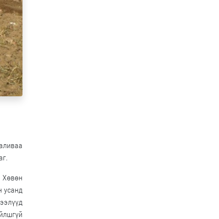
аливаа
аг.
, Хөвөн
н усанд
шээлүүд
айлшгүй