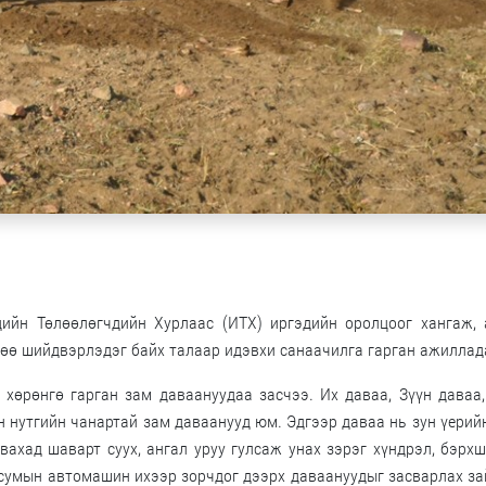
ийн Төлөөлөгчдийн Хурлаас (ИТХ) иргэдийн оролцоог хангаж, 
дөө шийдвэрлэдэг байх талаар идэвхи санаачилга гарган ажиллад
 хөрөнгө гарган зам даваануудаа засчээ. Их даваа, Зүүн даваа
н нутгийн чанартай зам даваанууд юм. Эдгээр даваа нь зун үерий
явахад шаварт суух, ангал уруу гулсаж унах зэрэг хүндрэл, бэрх
 сумын автомашин ихээр зорчдог дээрх даваануудыг засварлах з