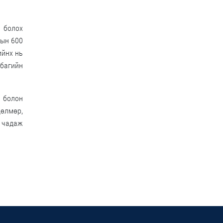
 болох
дын 600
ийнх нь
 багийн
н болон
дөлмөр,
ж чадаж