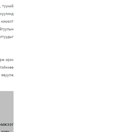
, түүний
 хуулинд
 нэмэлт
йгуулын
алтуудыг
орж ирэх
тгийнхөө
р явуулж
эмжээг
 хувь;