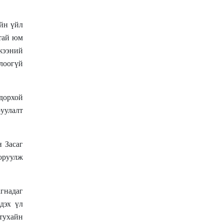
айн үйл
гтай юм
жээний
олоогүй
дорхой
уулалт
н Засаг
 оруулж
агнадаг
дэх үл
 тухайн