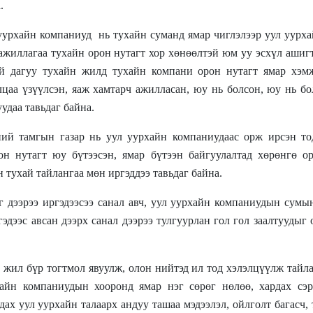
.
 уурхайн компаниуд
нь тухайн суманд ямар чиглэлээр уул уурх
 ажиллагаа тухайн орон нутагт хор хөнөөлтэй юм уу эсхүл аши
ний дагуу тухайн жилд тухайн компани орон нутагт ямар хэм
лцаа үзүүлсэн, яаж хамтарч ажилласан, юу нь болсон, юу нь б
удаа тавьдаг байна.
үний тамгын газар нь уул уурхайн компаниудаас орж ирсэн то
н нутагт юу бүтээсэн, ямар бүтээн байгуулалтад хөрөнгө ор
 тухай тайлангаа мөн иргэддээ тавьдаг байна.
г дээрээ иргэдээсээ санал авч, уул уурхайн компаниудын сумы
эдээс авсан дээрх санал дээрээ тулгуурлан гол гол заалтуудыг
 жил бүр тогтмол явуулж, олон нийтэд ил тод хэлэлцүүлж тайл
айн компаниудын хооронд ямар нэг сөрөг нөлөө, хардах сэр
ах уул уурхайн талаарх андуу ташаа мэдээлэл, ойлголт багасч,