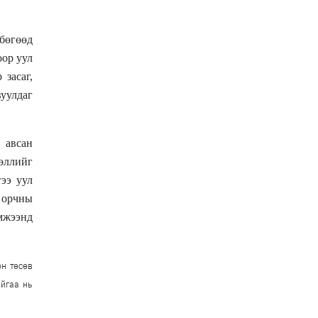
 бөгөөд
оор уул
засаг,
вуулдаг
 авсан
өөллийг
ээ уул
 орчны
мжээнд
он төсөв
айгаа нь