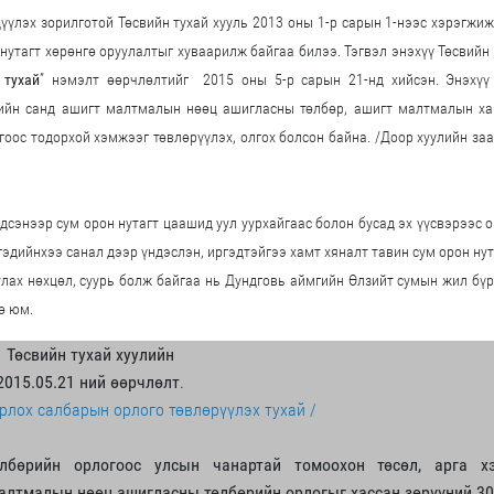
үүлэх зорилготой Төсвийн тухай хууль 2013 оны 1-р сарын 1-нээс хэрэгжиж
 нутагт хөрөнгө оруулалтыг хуваарилж байгаа билээ. Тэгвэл энэхүү Төсвийн
 тухай
” нэмэлт өөрчлөлтийг
2015 оны 5-р сарын 21-нд хийсэн. Энэхүү
лийн санд ашигт малтмалын нөөц ашигласны төлбөр, ашигт малтмалын ха
оос тодорхой хэмжээг төвлөрүүлэх, олгох болсон байна.
/
Доор хуулийн за
рдсэнээр сум орон нутагт цаашид уул уурхайгаас болон бусад эх үүсвэрээс 
гэдийнхээ санал дээр үндэслэн, иргэдтэйгээ хамт хяналт тавин сум орон ну
улах нөхцөл, суурь болж байгаа нь Дундговь аймгийн Өлзийт сумын жил бү
ө юм.
Төсвийн тухай хуулийн
2015.05.21 ний өөрчлөлт
.
рлох салбарын орлого төвлөрүүлэх тухай /
лбөрийн орлогоос улсын чанартай томоохон төсөл, арга х
алтмалын нөөц ашигласны төлбөрийн орлогыг хассан зөрүүний 30