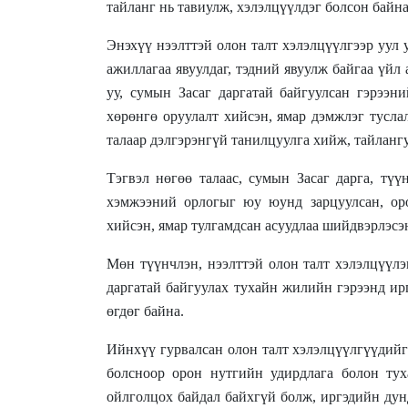
тайланг нь тавиулж, хэлэлцүүлдэг болсон байна
Энэхүү нээлттэй олон талт хэлэлцүүлгээр уул
ажиллагаа явуулдаг, тэдний явуулж байгаа үйл
уу, сумын Засаг даргатай байгуулсан гэрээ
хөрөнгө оруулалт хийсэн, ямар дэмжлэг тусла
талаар дэлгэрэнгүй танилцуулга хийж, тайлангу
Тэгвэл нөгөө талаас, сумын Засаг дарга, тү
хэмжээний орлогыг юу юунд зарцуулсан, оро
хийсэн, ямар тулгамдсан асуудлаа шийдвэрлэсэн
Мөн түүнчлэн, нээлттэй олон талт хэлэлцүүлэ
даргатай байгуулах тухайн жилийн гэрээнд ирг
өгдөг байна.
Ийнхүү гурвалсан олон талт хэлэлцүүлгүүдийг
болсноор орон нутгийн удирдлага болон тух
ойлголцох байдал байхгүй болж, иргэдийн дунд