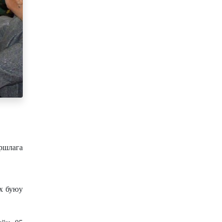
ршлага
эх буюу