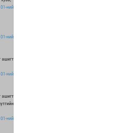
 01-ний
 01-ний
г ашигт
 01-ний
г ашигт
утгийн
 01-ний