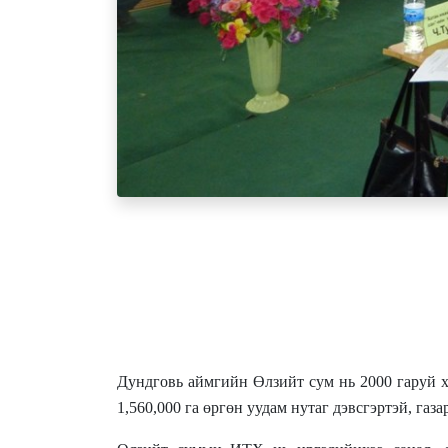
Дундговь аймгийн Өлзийт сум нь 2000 гаруй 
1,560,000 га өргөн уудам нутаг дэвсгэртэй, газ