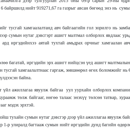
анаачилга дээр тулгуурлан 2015 оны 09-р сарын 29-ны өдр
6 байршилд нийт 919271,67 га газрыг авсан бөгөөд энэ нь
сумы
йг тусгай хамгаалалтанд авч байгаагийн гол зорилго нь замб
лээр сумын нутаг дэвсгэрт ашигт малтмал олборлох явдлаас ур
х, ард иргэдийнхээ аятай тухтай амьдрах орчныг хамгаалан ав
өлөө багатай, иргэдийн эрх ашигт нийцсэн үед ашигт малтмалы
н тусгай хамгаалалтнаас гаргаж, зөвшөөрөл өгөх боломжийг нь
 үлдээсэн байна.
т үйл ажиллагаа явуулж байгаа
уул уурхайн олборлох компани
хураамж төлж байгааг, нөгөө талаас энэхүү төлсөн татвар, хур
ааг мэдэх эрхтэй.
ойш тухайн сумын нутаг дэвсгэр дээр үйл ажиллагаа явуулж бай
р 1-р улиралд багтааж сумын нийт иргэдийн дунд багийн өдөрл