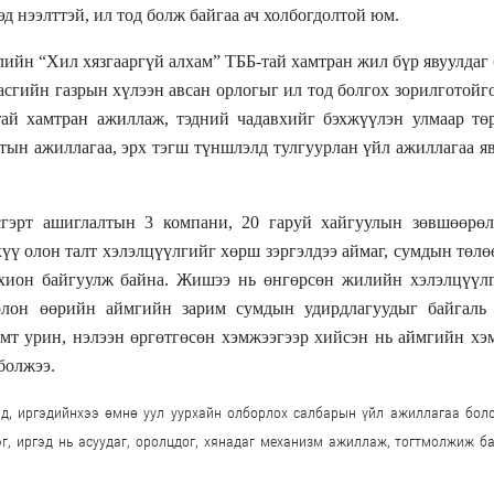
д нээлттэй, ил тод болж байгаа ач холбогдолтой юм.
ийн “Хил хязгааргүй алхам” ТББ-тай хамтран жил бүр явуулдаг
асгийн газрын хүлээн авсан орлогыг ил тод болгох зорилготойг
ай хамтран ажиллаж, тэдний чадавхийг бэхжүүлэн улмаар төр 
ын ажиллагаа, эрх тэгш түншлэлд тулгуурлан үйл ажиллагаа я
гэрт ашиглалтын 3 компани, 20 гаруй хайгуулын зөвшөөрөл
хүү олон талт хэлэлцүүлгийг хөрш зэргэлдээ аймаг, сумдын төл
охион байгуулж байна. Жишээ нь өнгөрсөн жилийн хэлэлцүүлг
олон өөрийн аймгийн зарим сумдын удирдлагуудыг байгаль
амт урин, нэлээн өргөтгөсөн хэмжээгээр хийсэн нь аймгийн хэ
болжээ.
ьд, иргэдийнхээ өмнө уул уурхайн олборлох салбарын үйл ажиллагаа бол
г, иргэд нь асуудаг, оролцдог, хянадаг механизм ажиллаж, тогтмолжиж б