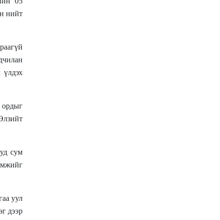
ийн 05
н нийт
араагүй
ьдчилан
ч үлдэх
н ордыг
 Өлзийт
уд сум
аамжийг
гаа уул
өг дээр