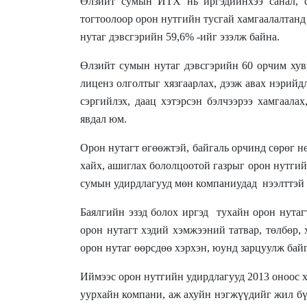
Өлзийт сумын ИТХ нь иргэдийнхээ санал, с
тогтоолоор орон нутгийн тусгай хамгаалалтанд 
нутаг дэвсгэрийн 59,6% -ийг эзэлж байна.
Өлзийт сумын нутаг дэвсгэрийн 60 орчим хуви
лиценз олголтыг хязгаарлах, дээж авах нэрийд
сэргийлэх, даац хэтэрсэн бэлчээрээ хамгаала
явдал юм.
Орон нутагт өгөөжтэй, байгаль орчинд сөрөг н
хайх, ашиглах бололцоотой газрыг орон нутгий
сумын удирдлагууд мөн компаниудад
нээлттэй
Баялгийн эзэд болох иргэд
тухайн орон нутаг
орон нутагт хэдий хэмжээний татвар, төлбөр, 
орон нутаг өөрсдөө хэрхэн, юунд зарцуулж байг
Иймээс орон нутгийн удирдлагууд 2013 оноос х
уурхайн компани, аж ахуйн нэгжүүдийг жил бү