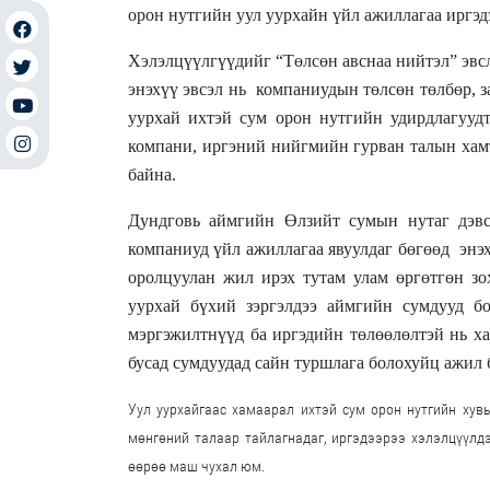
орон нутгийн уул уурхайн үйл ажиллагаа иргэдэ
Хэлэлцүүлгүүдийг “Төлсөн авснаа нийтэл” эвсл
энэхүү эвсэл нь
компаниудын төлсөн төлбөр, з
уурхай ихтэй сум орон нутгийн удирдлагуудт
компани, иргэний нийгмийн гурван талын хамт
байна.
Дундговь аймгийн Өлзийт сумын нутаг дэвс
компаниуд үйл ажиллагаа явуулдаг бөгөөд
энэ
оролцуулан жил ирэх тутам улам өргөтгөн з
уурхай бүхий зэргэлдээ аймгийн сумдууд б
мэргэжилтнүүд ба иргэдийн төлөөлөлтэй нь х
бусад сумдуудад сайн туршлага болохуйц ажил 
Уул уурхайгаас хамаарал ихтэй сум орон нутгийн хув
мөнгөний талаар тайлагнадаг, иргэдээрээ хэлэлцүүлдэ
өөрөө маш чухал юм.