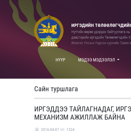
ИРГЭДИЙН ТӨЛӨӨЛӨГЧДИЙН
Нутгийн өөрөө удирдах байгууллага нь а
дэвсгэрийн иргэдийн Төлөөлөгчдийн Ху
Монгол Улсын Үндсэн хуулийн Тавин е
НҮҮР
МЭДЭЭ МЭДЭЭЛЭЛ
Сайн туршлага
ИРГЭДДЭЭ ТАЙЛАГНАДАГ, ИРГЭ
МЕХАНИЗМ АЖИЛЛАЖ БАЙНА
2016-04-07
1524