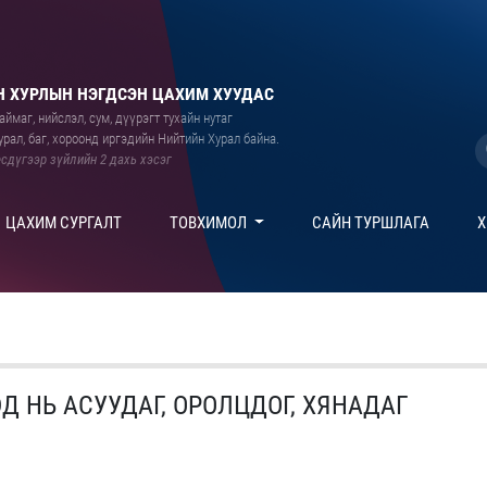
 ХУРЛЫН НЭГДСЭН ЦАХИМ ХУУДАС
ймаг, нийслэл, сум, дүүрэгт тухайн нутаг
рал, баг, хороонд иргэдийн Нийтийн Хурал байна.
сдүгээр зүйлийн 2 дахь хэсэг
ЦАХИМ СУРГАЛТ
ТОВХИМОЛ
САЙН ТУРШЛАГА
Х
Д НЬ АСУУДАГ, ОРОЛЦДОГ, ХЯНАДАГ