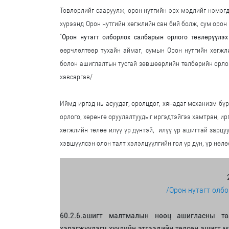
Төвлөрлийг сааруулж, орон нутгийн эрх мэдлийг нэмэгд
хүрээнд Орон нутгийн хөгжлийн сан бий болж, сум орон
“
Орон нутагт олборлох салбарын орлого төвлөрүүлэх
өөрчлөлтөөр тухайн аймаг, сумын Орон нутгийн хөгж
болон ашиглалтын тусгай зөвшөөрлийн төлбөрийн орлог
хавсаргав/
Иймд иргэд нь асуудаг, оролцдог, хянадаг механизм бү
орлого, хөрөнгө оруулалтуудыг иргэдтэйгээ хамтран, ир
хөгжлийн төлөө илүү үр дүнтэй,
илүү үр ашигтай зарцу
хэвшүүлсэн олон талт хэлэлцүүлгийн гол үр дүн, үр нөлө
/Орон нутагт олбо
60.2.6.ашигт малтмалын нөөц ашигласны тө
хэрэгжүүлэгч хуулийн этгээдийн төлсөн ашигт м