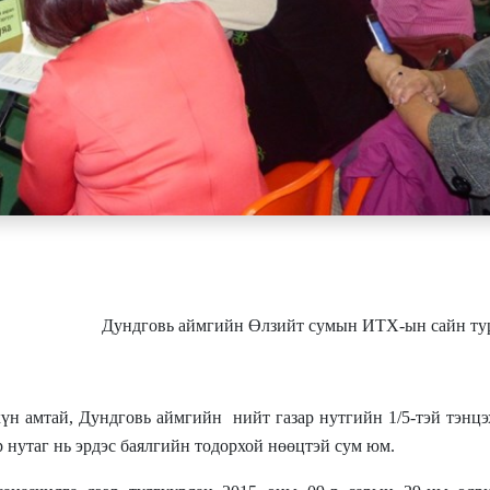
Дундговь аймгийн Өлзийт сумын ИТХ-ын сайн ту
хүн амтай, Дундговь аймгийн
нийт газар нутгийн 1
/
5-тэй тэнц
ар нутаг нь эрдэс баялгийн тодорхой нөөцтэй сум юм.