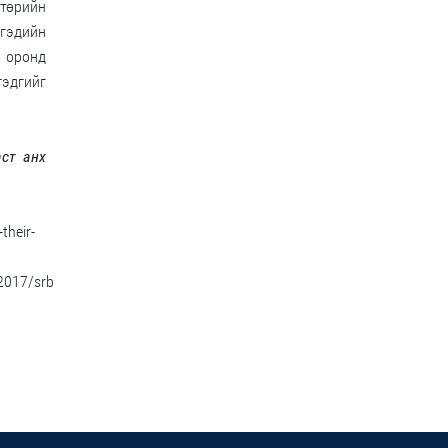
төрийн
ргэдийн
н оронд
эдгийг
ст анх
their-
2017/srb