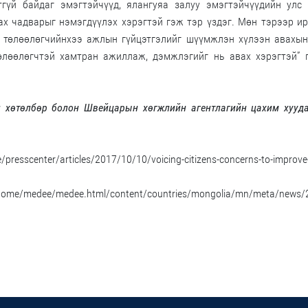
гүй байдаг эмэгтэйчүүд, ялангуяа залуу эмэгтэйчүүдийн улс 
х чадварыг нэмэгдүүлэх хэрэгтэй гэж тэр үздэг. Мөн тэрээр и
н төлөөлөгчийнхээ ажлын гүйцэтгэлийг шүүмжлэн хүлээн авахы
өлөөлөгчтэй хамтран ажиллаж, дэмжлэгийг нь авах хэрэгтэй” г
н хөтөлбөр болон Швейцарын хөгжлийн агентлагийн цахим хууда
esscenter/articles/2017/10/10/voicing-citizens-concerns-to-improve-
/home/medee/medee.html/content/countries/mongolia/mn/meta/news/