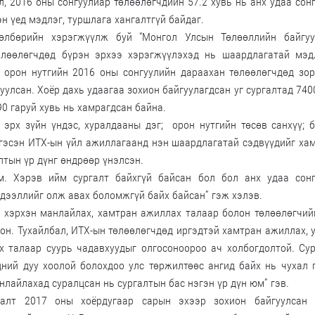
л, 2016 оны сонгуулиар төлөөлөгчдийн 57.2 хувь нь анх удаа сон
н үед мэдлэг, туршлага хангалтгүй байдаг.
өлбөрийн хэрэгжүүлж буй “Монгол Улсын Төлөөллийн байгуу
өлөөлөгчдөд бүрэн эрхээ хэрэгжүүлэхэд нь шаардлагатай мэдл
 орон нутгийн 2016 оны сонгуулийн дараахан төлөөлөгчдөд зо
улсан. Хоёр дахь удаагаа зохион байгуулагдсан уг сургалтад 740
0 гаруй хувь нь хамрагдсан байна.
эрх зүйн үндэс, хуралдааны дэг; орон нутгийн төсөв санхүү; 
 гэсэн ИТХ-ын үйл ажиллагаанд нэн шаардлагатай сэдвүүдийг ха
лтын үр дүнг өндрөөр үнэлсэн.
. Хэрэв ийм сургалт байхгүй байсан бол бол анх удаа сонг
дээллийг олж авах боломжгүй байх байсан” гэж хэлэв.
д хэрхэн манлайлах, хамтран ажиллах талаар болон төлөөлөгчи
сон. Тухайлбал, ИТХ-ын төлөөлөгчдөд иргэдтэй хамтран ажиллах, 
х талаар суурь чадавхуудыг олгосоноороо ач холбогдолтой. Су
ний дуу хоолой болохдоо улс төржилтөөс ангид байх нь чухал 
нлайлахад суралцсан нь сургалтын бас нэгэн үр дүн юм” гэв.
ргалт 2017 оны хоёрдугаар сарын эхээр зохион байгуулсан 