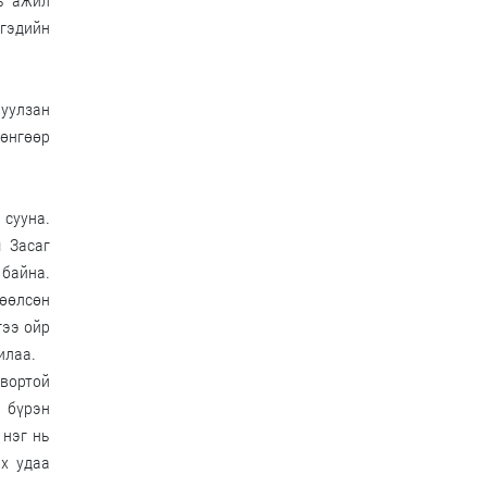
нь ажил
ргэдийн
 уулзан
 өнгөөр
 сууна.
 Засаг
 байна.
лөөлсөн
гээ ойр
илаа.
вортой
 бүрэн
 нэг нь
нх удаа