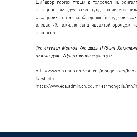
Шийдвэр гаргах түвшинд төлөөлөл нь хангалт
оролцоог нэмэгдүүлэхийн тулд тэдний манлайла
оролцооны гол ач холбогдолыг “иргэд сонгосо
аливаа үйл ажиллагаанд идэвхтэй оролцож, т
онцолсон.
Тус өгүүлэл Монгол Улс дахь НҮБ-ын Хөгжлий
нийтлэгдсэн. /Доорх линкээс үзнэ үү/
http://www.mn.undp.org/content/mongolia/en/home/pr
lives0.html
https://www.eda.admin.ch/countries/mongolia/mn