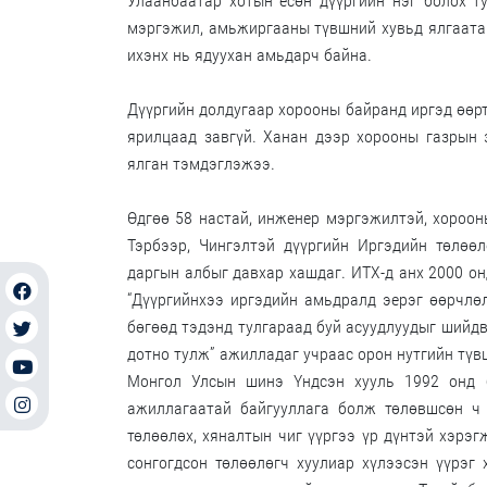
Улаанбаатар хотын есөн дүүргийн нэг болох т
мэргэжил, амьжиргааны түвшний хувьд ялгаатай
ихэнх нь ядуухан амьдарч байна.
Дүүргийн долдугаар хорооны байранд иргэд өөр
ярилцаад завгүй. Ханан дээр хорооны газрын 
ялган тэмдэглэжээ.
Өдгөө 58 настай, инженер мэргэжилтэй, хороон
Тэрбээр, Чингэлтэй дүүргийн Иргэдийн төлөө
даргын албыг давхар хашдаг. ИТХ-д анх 2000 о
“Дүүргийнхээ иргэдийн амьдралд эерэг өөрчлөл
бөгөөд тэдэнд тулгараад буй асуудлуудыг шийдв
дотно тулж” ажилладаг учраас орон нутгийн түв
Монгол Улсын шинэ Үндсэн хууль 1992 онд б
ажиллагаатай байгууллага болж төлөвшсөн ч 
төлөөлөх, хяналтын чиг үүргээ үр дүнтэй хэрэ
сонгогдсон төлөөлөгч хуулиар хүлээсэн үүрэг