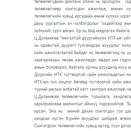
төлөөлөгчдийн дийлэнх олонх нь оролцсон. Тэ
төлөөлөгчөөр сонгогдон ажиллаж, өмнөх су
төлөөлөгчийн хувьд иргэдийн өмнө хүлээх үүрэг
дахь сургалтын ач холбогдолыг “хэдийгээр өм
зүйлсийг сурч авсан. Ер нь бид мэдлэгээ байнга
Ц.Дуламжав Чингэлтэй дүүргийнхээ ИТХ-ын үйл 
нь идэвхтэй, дүүрэгт тулгамдсан асуудлыг хэл
сайн ажиллагаатай байдаг нь төлөөлөгчид нь ү
хамгаалахын төлөө ажилладаг явдал юм гэдги
амын боловсрол, байгаль орчны асуудалд илүү 
Дүүргийн ИТХ тогтвортой сайн ажилладагын нэ
ИТХ-ын гол онцлог бөгөөд тогтвортой сайн ажи
түүний ажлын албатай нягт хамтран ажиллаж ч
Ц.Дуламжав төлөөлөгчийн туршлага, хандлаг
карьерийнхаа амжилтыг ийнхүү тодорхойлов. “Б
ирсэн. Энэ нь миний дахин сонгогдох гол ша
хандсан иргэн бүрийн асуудлыг шийдэж өгөхи
Сонгогдсон төлөөлөгчийн хувьд иргэд, түүн дотр