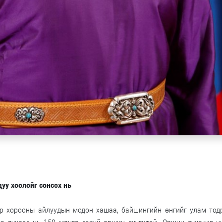
уу хоолойг сонсох нь
р хорооны айлуудын модон хашаа, байшингийн өнгийг улам тод