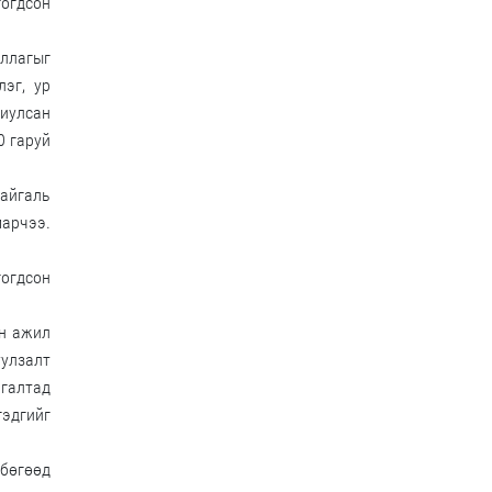
гогдсон
ллагыг
эг, ур
риулсан
0 гаруй
байгаль
марчээ.
огдсон
йн ажил
уулзалт
ргалтад
гэдгийг
бөгөөд