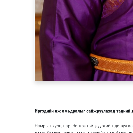
Иргэдийн аж амьдралыг сайжруулахад тэдний д
Намрын хурц нар Чингэлтэй дүүргийн долдугаа