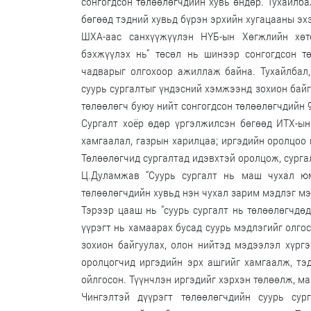
сонгогдсон төлөөлөгчдийн хувь өндөр. Тухайлба
бөгөөд тэдний хувьд бүрэн эрхийн хугацааны эхэ
ШХА-аас санхүүжүүлэн НҮБ-ын Хөгжлийн хөт
бэхжүүлэх нь” төсөл нь шинээр сонгогдсон т
чадварыг олгохоор ажиллаж байна. Тухайлбал,
суурь сургалтыг үндэсний хэмжээнд зохион байгу
төлөөлөгч буюу нийт сонгогдсон төлөөлөгчдийн 9
Сургалт хоёр өдөр үргэлжилсэн бөгөөд ИТХ-ын 
хамгаалал, газрын харилцаа; иргэдийн оролцоо
Төлөөлөгчид сургалтад идэвхтэй оролцож, сурга
Ц.Дуламжав “Суурь сургалт нь маш чухал юм
төлөөлөгчдийн хувьд нэн чухал зарим мэдлэг мэ
Тэрээр цааш нь “суурь сургалт нь төлөөлөгчдө
үүрэгт нь хамаарах бусад суурь мэдлэгийг олго
зохион байгуулах, олон нийтэд мэдээлэл хүргэ
оролцогчид иргэдийн эрх ашгийг хамгаалж, тэд
ойлгосон. Түүнчлэн иргэдийг хэрхэн төлөөлж, ма
Чингэлтэй дүүрэгт төлөөлөгчдийн суурь су