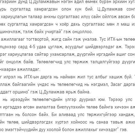
дгээрийн дунд Ц.Дуламжавын нэгэн адил өмнөх бүрэн эрхийн ху
урь сургалтад хамрагдсан олон хүн бий. Ц.Дуламжав сонг
 хариуцлагын талаар анхны сургалтаас илүү сайн ойлгож авсан б
нөх сургалтад хамрагдсан ч хоёр дахь сургалтаас мөн л маш 
 шинэчлэж, тэлж байх учиртай” гэж онцоллоо.
ажиллагааг тогтвортой, жигд сайн гэж үнэлэв. Тус ИТХ-ын төлө
элцэхээр сард 4-5 удаа цуглаж, асуудлыг шийдвэрлэдэг аж. Тэр
үрэг хариуцлагаа сайтар ухамсарлаж, дүүргийн иргэдийн ашиг со
йг онцолж байв. Төлөөлөгчид улс төржиж талцалгүйгээр дүүрги
анхааран ажилладаг.
г илрэл нь ИТХ-ын дарга нь найман жил тус албыг хашиж буй.
ллаж байгаагийн үндэс нь төлөөлөгчид нь нэгдмэл, Засаг дарг
аддагт оршино” гэж Ц.Дуламжав ярьж байна.
а нь ирээдүйн төлөөлөгчдийн үлгэр дууриал юм. Тэрээр улс 
и иргэддээ өгсөн амлалтаа биелүүлэхийн төлөө байнга хичээн 
лтгаан нь болсон байх. Би аливаад улс төржихгүйгээр хандаж,
йн төлөө, шийдвэрлэгдэх хүртэл хойноос нь санаа тавьж ажил
оо эмэгтэйчүүдийн дуу хоолой болон ажиллахыг хичээдэг” гэв.