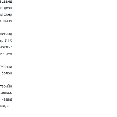
гацаанд
огдсон
ол хоёр
их шинэ
өлөгчид
ээр ИТХ
нирхлыг
йн хүн
 “Манай
а болон
төрийн
ажиллаж
 надад
ладаг.