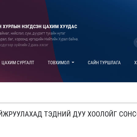
 ХУРЛЫН НЭГДСЭН ЦАХИМ ХУУДАС
ймаг, нийслэл, сум, дүүрэгт тухайн нутаг
рал, баг, хороонд иргэдийн Нийтийн Хурал байна.
сдүгээр зүйлийн 2 дахь хэсэг
ЦАХИМ СУРГАЛТ
ТОВХИМОЛ
САЙН ТУРШЛАГА
Х
ЙЖРУУЛАХАД ТЭДНИЙ ДУУ ХООЛОЙГ СОНС