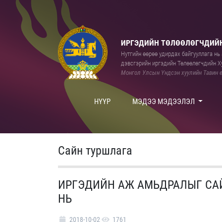
ИРГЭДИЙН ТӨЛӨӨЛӨГЧДИЙН
Нутгийн өөрөө удирдах байгууллага нь а
дэвсгэрийн иргэдийн Төлөөлөгчдийн Ху
Монгол Улсын Үндсэн хуулийн Тавин е
НҮҮР
МЭДЭЭ МЭДЭЭЛЭЛ
Сайн туршлага
ИРГЭДИЙН АЖ АМЬДРАЛЫГ СА
НЬ
2018-10-02
1761