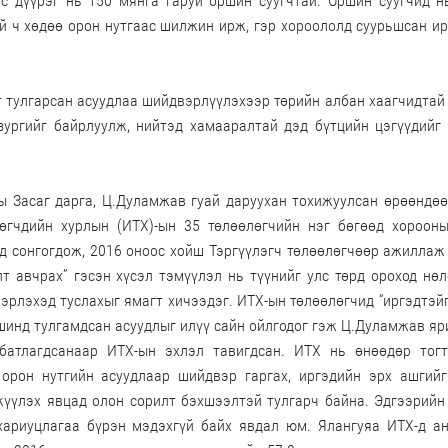
ус дүүрэг нь 150 мянга гаруй оршин суугчтай. Оршин суугчид 
 ч хөдөө орон нутгаас шилжин ирж, гэр хороололд суурьшсан и
т тулгарсан асуудлаа шийдвэрлүүлэхээр төрийн албан хаагчидтай
зургийг байрлуулж, нийтэд хамааралтай дэд бүтцийн цэгүүдийг
ы Засаг дарга, Ц.Дуламжав гуай даруухан тохижуулсан өрөөндөө
лөгчдийн хурлын (ИТХ)-ын 35 төлөөлөгчийн нэг бөгөөд хорооны
нд сонгогдож, 2016 оноос хойш Тэргүүлэгч төлөөлөгчөөр ажиллаж
т авчрах” гэсэн хүсэл тэмүүлэл нь түүнийг улс төрд ороход нө
эрлэхэд туслахыг ямагт хичээдэг. ИТХ-ын төлөөлөгчид “иргэдтэй
шинд тулгамдсан асуудлыг илүү сайн ойлгодог гэж Ц.Дуламжав яр
атлагдсанаар ИТХ-ын эхлэл тавигдсан. ИТХ нь өнөөдөр тогт
орон нутгийн асуудлаар шийдвэр гаргах, иргэдийн эрх ашгийг
гжүүлэх явцад олон сорилт бэхшээлтэй тулгарч байна. Эдгээрийн
 хариуцлагаа бүрэн мэдэхгүй байх явдал юм. Ялангуяа ИТХ-д а