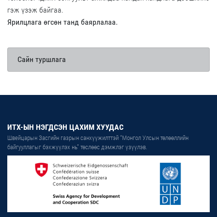
гэж үзэж байгаа.
Ярилцлага өгсөн танд баярлалаа.
Сайн туршлага
ИТХ-ЫН НЭГДСЭН ЦАХИМ ХУУДАС
Швейцарын Засгийн газрын санхүүжилттэй “Монгол Улсын төлөөллийн
байгууллагыг бэхжүүлэх нь” төслөөс дэмжлэг үзүүлэв.