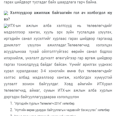
гарах шийдвэрт тусгадаг байх шаардлага гарч байна.
Хэлтсүүдээр ажиллаж байгаагийн гол ач холбогдол юу
вэ?
ИТХ-ын ажлын алба хэлтсүүд нь төлөөлөгчдийг
мэдээллээр хангах, хууль эрх зүйн туслалцаа үзүүлэх,
иргэдийн санал хүсэлтийг хурлаас гарах шийдвэр гаргахад
дэмжлэгг үзүүлэн ажилладаг.Төлөөлөгчид хэлэлцэх
асуудлынхаа тухай ойлголтгүйгээс өөрийн санал бодлоо
илэрхийлж, үнэлэлт дүгнэлт өгөхгүйгээр гар өргөж шийдвэр
гаргах тохиолдлууд байдаг байсан. Үүнийг арилгах үүднээс
хурал хуралдахаас 3-4 хоногийн өмнө бүх төлөөлөгчдийг
хэлтэс албад мэдээллээр хангаж, холбогдох хүмүүстэй
уулзалт зохион байгуулдаг. Ховд аймгийн ИТХурал
төлөөлөгчид, аймаг, сумын ИТХ-ын ажлын алба хурлын
дэргэдэх байгууллагуудаараа хэлэлцүүлэн
”Иргэдийн Хурлын Төлөөлөгч-2014” хөтөлбөр.
“Нутгийн өөрөө удирдах байгууллагын чадавхийг бэхжүүлэх” хөтөлбөр