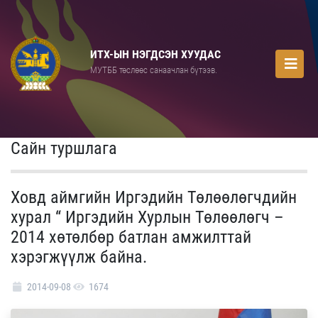
ИТХ-ЫН НЭГДСЭН ХУУДАС
МУТББ төслөөс санаачлан бүтээв.
Сайн туршлага
Ховд аймгийн Иргэдийн Төлөөлөгчдийн
хурал “ Иргэдийн Хурлын Төлөөлөгч –
2014 хөтөлбөр батлан амжилттай
хэрэгжүүлж байна.
2014-09-08
1674