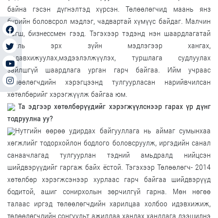
байна гэсэн дүгнэлтэд хүрсэн. Төлөөлөгчид маань янз
бүрийн боловсрол мэдлэг, чадвартай хүмүүс байдаг. Малчин
багш, бизнессмен гээд. Тэгэхээр тэдэнд нэн шаардлагатай
хууль эрх зүйн мэдлэгээр хангах,
чадавхижуулах,мэдээлэлжүүлэх, туршлага судлуулах
зайлшгүй шаардлага урган гарч байгаа. Ийм учраас
төлөөлөгчдийн хэрэгцээнд тулгуурласан нарийвчилсан
хөтөлбөрийг хэрэгжүүлж байгаа юм.
Та эдгээр хөтөлбөрүүдийг хэрэгжүүлснээр гарах үр дүнг
тодруулна уу?
Нутгийн өөрөө удирдах байгууллага нь аймаг сумынхаа
хөгжлийг тодорхойлон бодлого боловсруулж, иргэдийн санал
санаачлагад тулгуурлан тэдний амьдралд нийцсэн
шийдвэрүүдийг гаргаж байх ёстой. Тэгэхээр Төлөөлөгч- 2014
хөтөлбөр хэрэгжсэнээр хурлаас гарч байгаа шийдвэрүүд
бодитой, ашиг сонирхолын зөрчилгүй гарна. Мөн нөгөө
талаас иргэд төлөөлөгчдийн харилцаа холбоо идэвхижиж,
төлөөлөгчдийн сонгуульт ажилдаа хандах хандлага дээшилнэ