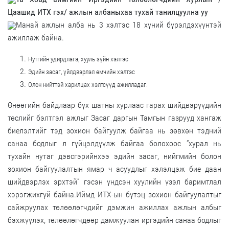
Цаашид ИТХ гэх/ ажлын албаныхаа тухай танилцуулна уу
Манай ажлын алба нь 3 хэлтэс 18 хүний бүрэлдэхүүнтэй
ажиллаж байна.
Нутгийн удирдлага, хууль зүйн хэлтэс
Эдийн засаг, үйлдвэрлэл өмчийн хэлтэс
Олон нийттэй харилцах хэлтсүүд ажилладаг.
Өнөөгийн байдлаар бүх шатны хурлаас гарах шийдвэрүүдийн
төслийг бэлтгэл ажлыг Засаг даргын Тамгын газрууд хангаж
биелэлтийг тэд зохион байгуулж байгаа нь зөвхөн тэдний
санаа бодлыг л гүйцэлдүүлж байгаа болохоос “хурал нь
тухайн нутаг дэвсгэрийнхээ эдийн засаг, нийгмийн болон
зохион байгуулалтын ямар ч асуудлыг хэлэлцэж бие даан
шийдвэрлэх эрхтэй” гэсэн үндсэн хуулийн үзэл баримтлал
хэрэгжихгүй байна.Иймд ИТХ-ын бүтэц зохион байгуулалтыг
сайжруулах төлөөлөгчдийг дэмжин ажиллах ажлын албыг
бэхжүүлэх, төлөөлөгчдөөр дамжуулан иргэдийн санаа бодлыг