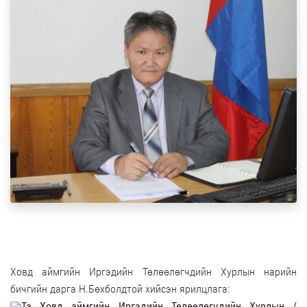
Ховд аймгийн Иргэдийн Төлөөлөгчдийн Хурлын нарийн
бичгийн дарга Н.Бөхболдтой хийсэн ярилцлага:
Та Ховд аймгийн Иргэдийн Төлөөлөгчдийн Хурлын /