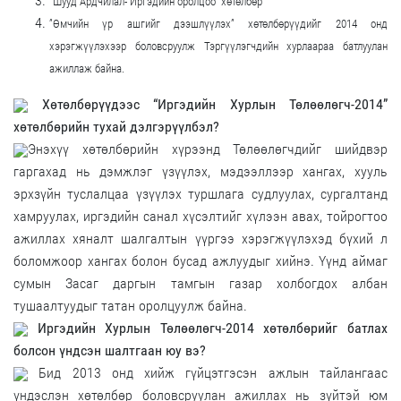
“Шууд Ардчилал- Иргэдийн оролцоо” хөтөлбөр
”Өмчийн үр ашгийг дээшлүүлэх” хөтөлбөрүүдийг 2014 онд
хэрэгжүүлэхээр боловсруулж Тэргүүлэгчдийн хурлаараа батлуулан
ажиллаж байна.
Хөтөлбөрүүдээс “Иргэдийн Хурлын Төлөөлөгч-2014”
хөтөлбөрийн тухай дэлгэрүүлбэл?
Энэхүү хөтөлбөрийн хүрээнд Төлөөлөгчдийг шийдвэр
гаргахад нь дэмжлэг үзүүлэх, мэдээллээр хангах, хууль
эрхзүйн туслалцаа үзүүлэх туршлага судлуулах, сургалтанд
хамруулах, иргэдийн санал хүсэлтийг хүлээн авах, тойрогтоо
ажиллах хяналт шалгалтын үүргээ хэрэгжүүлэхэд бүхий л
боломжоор хангах болон бусад ажлуудыг хийнэ. Үүнд аймаг
сумын Засаг даргын тамгын газар холбогдох албан
тушаалтуудыг татан оролцуулж байна.
Иргэдийн Хурлын Төлөөлөгч-2014 хөтөлбөрийг батлах
болсон үндсэн шалтгаан юу вэ?
Бид 2013 онд хийж гүйцэтгэсэн ажлын тайлангаас
үндэслэн хөтөлбөр боловсруулан ажиллах нь зүйтэй юм