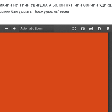
 АМЕРИКИЙН НУТГИЙН УДИРДЛАГА БОЛОН НУТГИЙН ӨӨРИЙН УДИР
ийн байгууллагыг бэхжүүлэх нь" төсөл