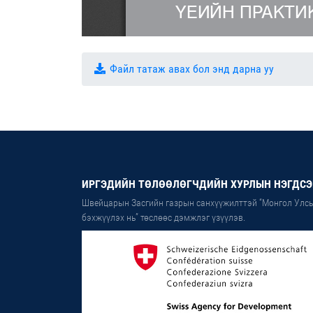
Файл татаж авах бол энд дарна уу
ИРГЭДИЙН ТӨЛӨӨЛӨГЧДИЙН ХУРЛЫН НЭГДСЭ
Швейцарын Засгийн газрын санхүүжилттэй “Монгол Улсы
бэхжүүлэх нь” төслөөс дэмжлэг үзүүлэв.