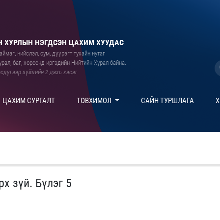
 ХУРЛЫН НЭГДСЭН ЦАХИМ ХУУДАС
ймаг, нийслэл, сум, дүүрэгт тухайн нутаг
рал, баг, хороонд иргэдийн Нийтийн Хурал байна.
сдүгээр зүйлийн 2 дахь хэсэг
ЦАХИМ СУРГАЛТ
ТОВХИМОЛ
САЙН ТУРШЛАГА
Х
х зүй. Бүлэг 5