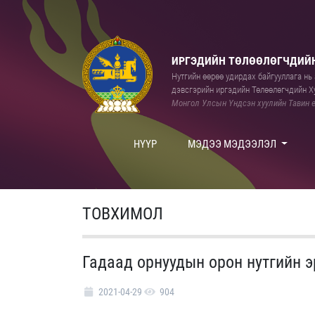
ИРГЭДИЙН ТӨЛӨӨЛӨГЧДИЙН
Нутгийн өөрөө удирдах байгууллага нь а
дэвсгэрийн иргэдийн Төлөөлөгчдийн Ху
Монгол Улсын Үндсэн хуулийн Тавин е
НҮҮР
МЭДЭЭ МЭДЭЭЛЭЛ
ТОВХИМОЛ
Гадаад орнуудын орон нутгийн эр
2021-04-29
904