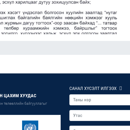
САНАЛ ХҮСЭЛТ ИЛГЭЭХ
Н ЦАХИМ ХУУДАС
н төлөөллийн байгууллагыг