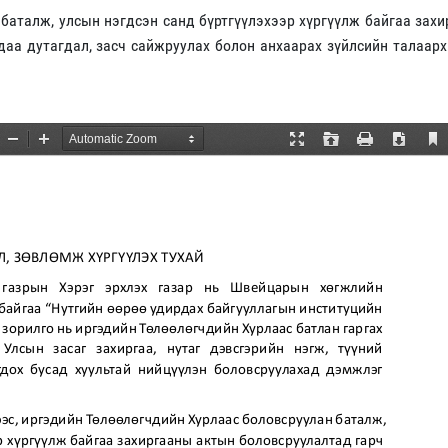
баталж, улсын нэгдсэн санд бүртгүүлэхээр хүргүүлж байгаа зах
даа дутагдал, засч сайжруулах болон анхаарах зүйлсийн талаарх