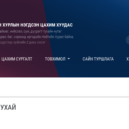
 ХУРЛЫН НЭГДСЭН ЦАХИМ ХУУДАС
ймаг, нийслэл, сум, дүүрэгт тухайн нутаг
рал, баг, хороонд иргэдийн Нийтийн Хурал байна.
сдүгээр зүйлийн 2 дахь хэсэг
ЦАХИМ СУРГАЛТ
ТОВХИМОЛ
САЙН ТУРШЛАГА
Х
ТУХАЙ