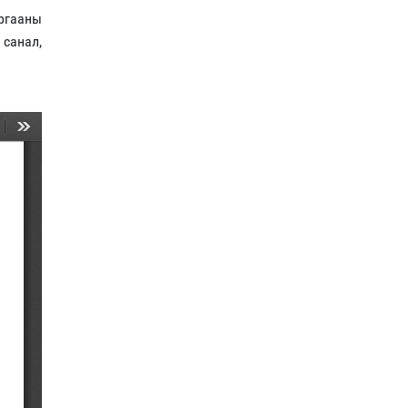
иргааны
 санал,