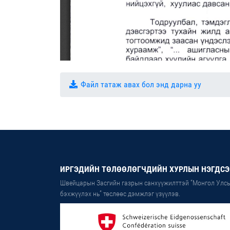
Файл татаж авах бол энд дарна уу
ИРГЭДИЙН ТӨЛӨӨЛӨГЧДИЙН ХУРЛЫН НЭГДСЭ
Швейцарын Засгийн газрын санхүүжилттэй “Монгол Улсы
бэхжүүлэх нь” төслөөс дэмжлэг үзүүлэв.