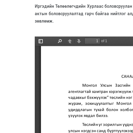
Иргэдийн Төлөөлөгчдийн Хурлаас боловсруулан 
актын боловсруулалтад гарч байгаа нийтлэг ал
зөвлөмж.