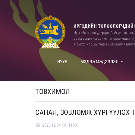
ИРГЭДИЙН ТӨЛӨӨЛӨГЧДИЙН
Нутгийн өөрөө удирдах байгууллага нь а
дэвсгэрийн иргэдийн Төлөөлөгчдийн Ху
Монгол Улсын Үндсэн хуулийн Тавин е
НҮҮР
МЭДЭЭ МЭДЭЭЛЭЛ
ТОВХИМОЛ
САНАЛ, ЗӨВЛӨМЖ ХҮРГҮҮЛЭХ 
2023-12-04
1160