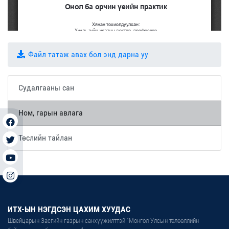
Файл татаж авах бол энд дарна уу
Судалгааны сан
Ном, гарын авлага
Төслийн тайлан
ИТХ-ЫН НЭГДСЭН ЦАХИМ ХУУДАС
Швейцарын Засгийн газрын санхүүжилттэй “Монгол Улсын төлөөллийн