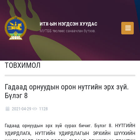
ИТХ-ЫН НЭГДСЭН ХУУДАС
МУТББ төслөөс санаачлан бүтээв.
ТОВХИМОЛ
Гадаад орнуудын орон нутгийн эрх зүй.
Бүлэг 8
2021-04-29
1128
Гадаад орнуудын эрх зүй сурах бичиг. Бүлэг 8. НУТГИЙН
УДИРДЛАГА, НУТГИЙН УДИРДЛАГЫН ЭРХИЙН ШҮҮХИЙН