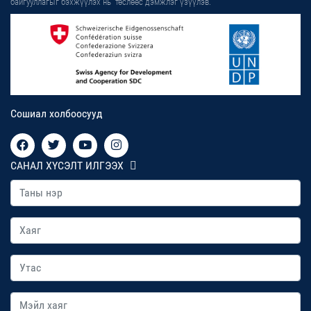
байгууллагыг бэхжүүлэх нь” төслөөс дэмжлэг үзүүлэв.
Сошиал холбоосууд
САНАЛ ХҮСЭЛТ ИЛГЭЭХ