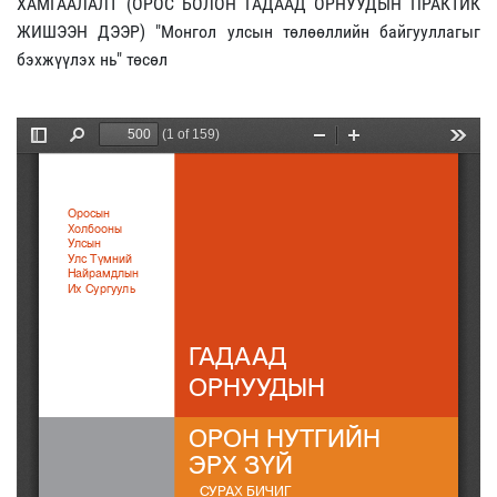
ХАМГААЛАЛТ (ОРОС БОЛОН ГАДААД ОРНУУДЫН ПРАКТИК
ЖИШЭЭН ДЭЭР) "Монгол улсын төлөөллийн байгууллагыг
бэхжүүлэх нь" төсөл