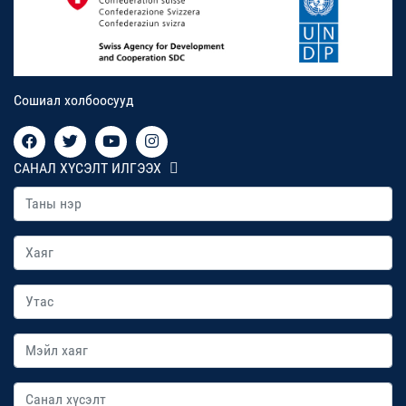
Сошиал холбоосууд
САНАЛ ХҮСЭЛТ ИЛГЭЭХ