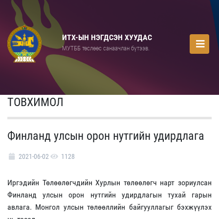
ИТХ-ЫН НЭГДСЭН ХУУДАС
МУТББ төслөөс санаачлан бүтээв.
ТОВХИМОЛ
Финланд улсын орон нутгийн удирдлага
2021-06-02
1128
Иргэдийн Төлөөлөгчдийн Хурлын төлөөлөгч нарт зориулсан
Финланд улсын орон нутгийн удирдлагын тухай гарын
авлага. Монгол улсын төлөөллийн байгууллагыг бэхжүүлэх