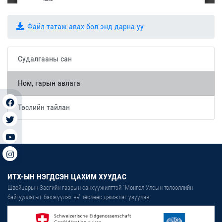
Файл татаж авах бол энд дарна уу
Судалгааны сан
Ном, гарын авлага
Төслийн тайлан
ИТХ-ЫН НЭГДСЭН ЦАХИМ ХУУДАС
Швейцарын Засгийн газрын санхүүжилттэй “Монгол Улсын төлөөллийн
байгууллагыг бэхжүүлэх нь” төслөөс дэмжлэг үзүүлэв.