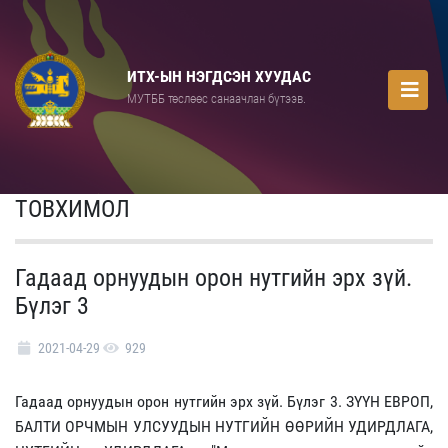
ИТХ-ЫН НЭГДСЭН ХУУДАС
МУТББ төслөөс санаачлан бүтээв.
ТОВХИМОЛ
Гадаад орнуудын орон нутгийн эрх зүй.
Бүлэг 3
2021-04-29
929
Гадаад орнуудын орон нутгийн эрх зүй. Бүлэг 3. ЗҮҮН ЕВРОП,
БАЛТИ ОРЧМЫН УЛСУУДЫН НУТГИЙН ӨӨРИЙН УДИРДЛАГА,