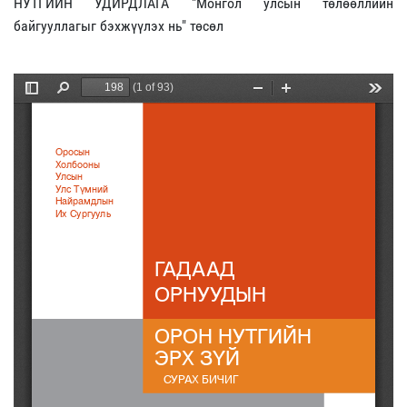
НУТГИЙН УДИРДЛАГА "Монгол улсын төлөөллийн
байгууллагыг бэхжүүлэх нь" төсөл