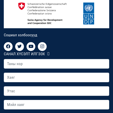
Сошиал холбоосууд
САНАЛ ХҮСЭЛТ ИЛГЭЭХ