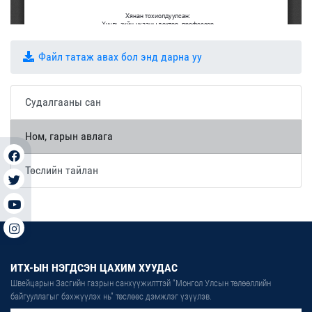
Файл татаж авах бол энд дарна уу
Судалгааны сан
Ном, гарын авлага
Төслийн тайлан
ИТХ-ЫН НЭГДСЭН ЦАХИМ ХУУДАС
Швейцарын Засгийн газрын санхүүжилттэй “Монгол Улсын төлөөллийн
байгууллагыг бэхжүүлэх нь” төслөөс дэмжлэг үзүүлэв.