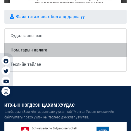
Файл татаж авах бол энд дарна уу
Судалгааны сан
Ном, гарын авлага
Төслийн тайлан
ИТХ-ЫН НЭГДСЭН ЦАХИМ ХУУДАС
Швейцарын Засгийн газрын санхүүжилттэй “Монгол Улсын төлөөллийн
байгууллагыг бэхжүүлэх нь” төслөөс дэмжлэг үзүүлэв.