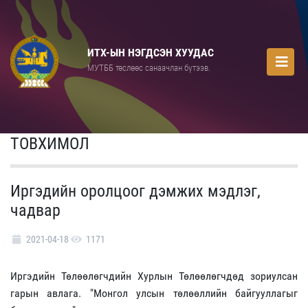
ИТХ-ЫН НЭГДСЭН ХУУДАС
МУТББ төслөөс санаачлан бүтээв.
ТОВХИМОЛ
Иргэдийн оролцоог дэмжих мэдлэг,
чадвар
2021-04-18
1171
Иргэдийн Төлөөлөгчдийн Хурлын Төлөөлөгчдөд зориулсан
гарын авлага. "Монгол улсын төлөөллийн байгууллагыг