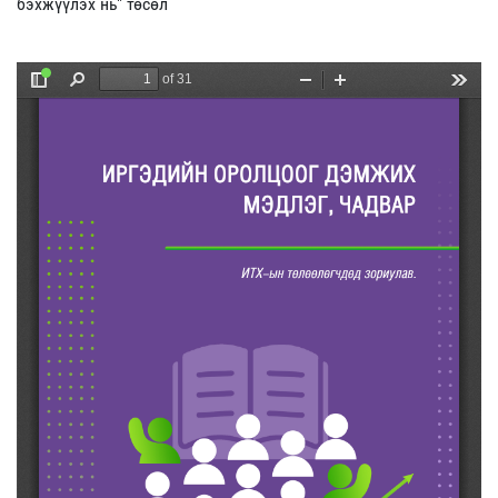
бэхжүүлэх нь" төсөл