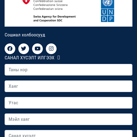
Сошиал холбоосууд
САНАЛ ХҮСЭЛТ ИЛГЭЭХ