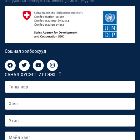
байгууллагыг бэхжүүлэх нь” төслөөс дэмжлэг үзүүлэв.
Сошиал холбоосууд
САНАЛ ХҮСЭЛТ ИЛГЭЭХ