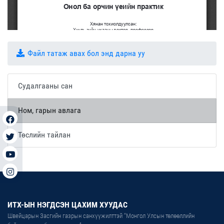
Файл татаж авах бол энд дарна уу
Судалгааны сан
Ном, гарын авлага
Төслийн тайлан
ИТХ-ЫН НЭГДСЭН ЦАХИМ ХУУДАС
Швейцарын Засгийн газрын санхүүжилттэй “Монгол Улсын төлөөллийн