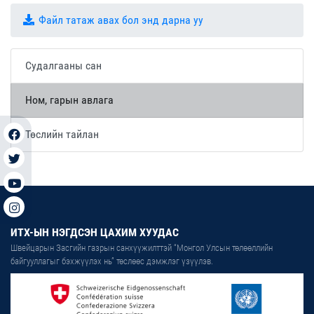
Файл татаж авах бол энд дарна уу
Судалгааны сан
Ном, гарын авлага
Төслийн тайлан
ИТХ-ЫН НЭГДСЭН ЦАХИМ ХУУДАС
Швейцарын Засгийн газрын санхүүжилттэй “Монгол Улсын төлөөллийн
байгууллагыг бэхжүүлэх нь” төслөөс дэмжлэг үзүүлэв.