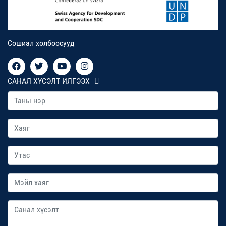
Сошиал холбоосууд
САНАЛ ХҮСЭЛТ ИЛГЭЭХ