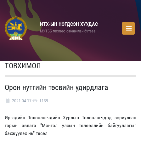
ИТХ-ЫН НЭГДСЭН ХУУДАС
МУТББ төслөөс санаачлан бүтээв.
ТОВХИМОЛ
Орон нутгийн төсвийн удирдлага
2021-04-17
1139
Иргэдийн Төлөөлөгчдийн Хурлын Төлөөлөгчдөд зориулсан
гарын авлага "Монгол улсын төлөөллийн байгууллагыг
бэхжүүлэх нь" төсөл