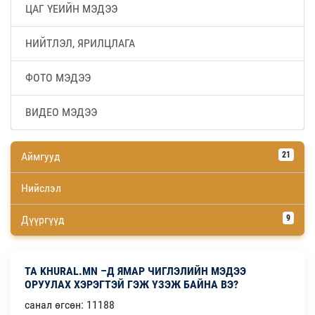
ЦАГ ҮЕИЙН МЭДЭЭ
НИЙТЛЭЛ, ЯРИЛЦЛАГА
ФОТО МЭДЭЭ
ВИДЕО МЭДЭЭ
Аймгууд
21
Нийслэл
Дүүргүүд
9
ТА KHURAL.MN –Д ЯМАР ЧИГЛЭЛИЙН МЭДЭЭ
ОРУУЛАХ ХЭРЭГТЭЙ ГЭЖ ҮЗЭЖ БАЙНА ВЭ?
санал өгсөн: 11188