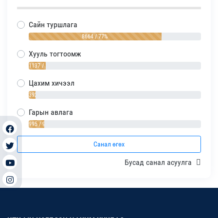
Сайн туршлага
8664 / 77%
Хууль тогтоомж
1137 / 10%
Цахим хичээл
392 / 4%
Гарын авлага
995 / 9%
Санал өгөх
Бусад санал асуулга