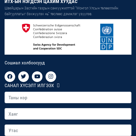
ИТХ-ЫН НЭГДСЭН ЦАХИМ ХУУДАС
Швейцарын Засгийн газрын санхүүжилттэй “Монгол Улсын төлөөллийн
байгууллагыг бэхжүүлэх нь” төслөөс дэмжлэг үзүүлэв.
Сошиал холбоосууд
САНАЛ ХҮСЭЛТ ИЛГЭЭХ