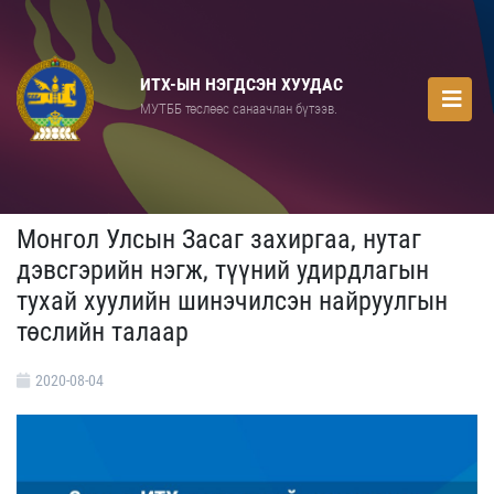
ИТХ-ЫН НЭГДСЭН ХУУДАС
МУТББ төслөөс санаачлан бүтээв.
Монгол Улсын Засаг захиргаа, нутаг
дэвсгэрийн нэгж, түүний удирдлагын
тухай хуулийн шинэчилсэн найруулгын
төслийн талаар
2020-08-04