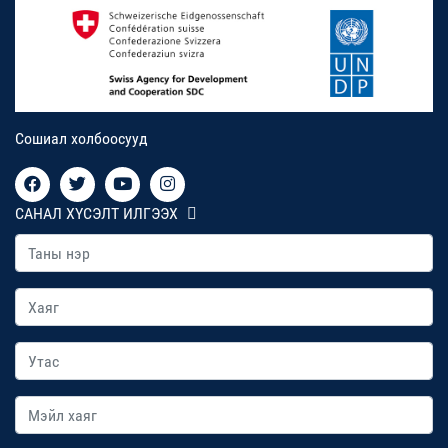
Сошиал холбоосууд
САНАЛ ХҮСЭЛТ ИЛГЭЭХ