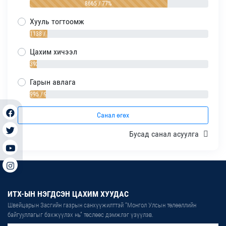
8665 / 77%
Хууль тогтоомж
1138 / 10%
Цахим хичээл
393 / 4%
Гарын авлага
995 / 9%
Санал өгөх
Бусад санал асуулга
ИТХ-ЫН НЭГДСЭН ЦАХИМ ХУУДАС
Швейцарын Засгийн газрын санхүүжилттэй “Монгол Улсын төлөөллийн
байгууллагыг бэхжүүлэх нь” төслөөс дэмжлэг үзүүлэв.