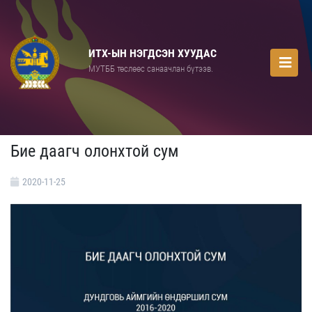
ИТХ-ЫН НЭГДСЭН ХУУДАС
МУТББ төслөөс санаачлан бүтээв.
Бие даагч олонхтой сум
2020-11-25