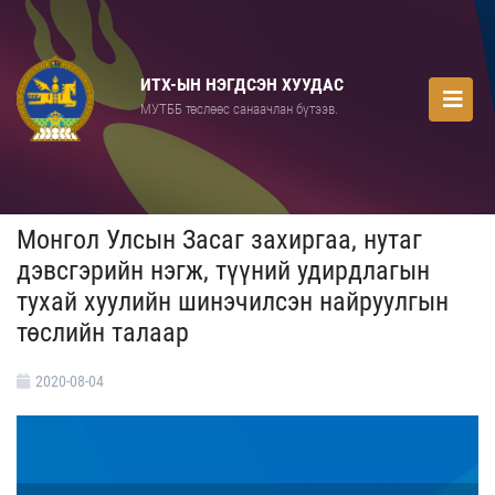
ИТХ-ЫН НЭГДСЭН ХУУДАС
МУТББ төслөөс санаачлан бүтээв.
Монгол Улсын Засаг захиргаа, нутаг
дэвсгэрийн нэгж, түүний удирдлагын
тухай хуулийн шинэчилсэн найруулгын
төслийн талаар
2020-08-04