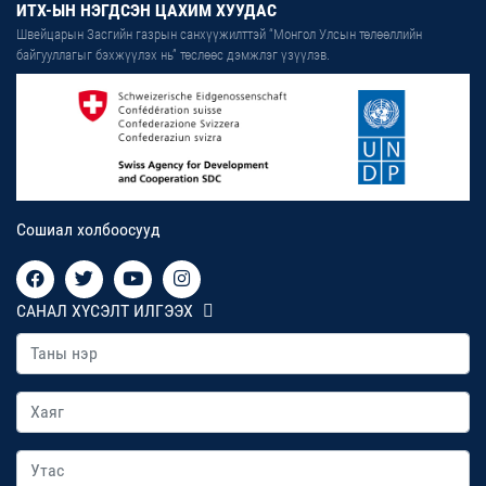
ИТХ-ЫН НЭГДСЭН ЦАХИМ ХУУДАС
Швейцарын Засгийн газрын санхүүжилттэй “Монгол Улсын төлөөллийн
байгууллагыг бэхжүүлэх нь” төслөөс дэмжлэг үзүүлэв.
Сошиал холбоосууд
САНАЛ ХҮСЭЛТ ИЛГЭЭХ