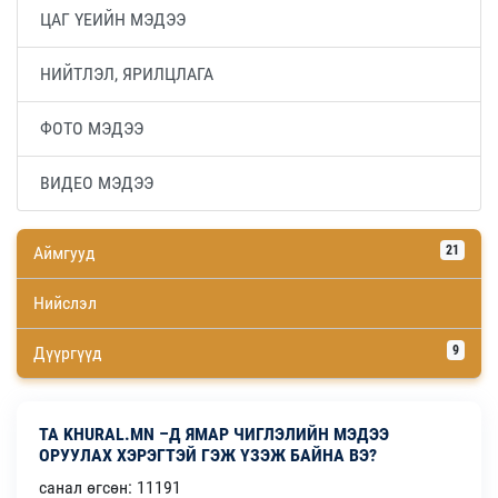
ЦАГ ҮЕИЙН МЭДЭЭ
НИЙТЛЭЛ, ЯРИЛЦЛАГА
ФОТО МЭДЭЭ
ВИДЕО МЭДЭЭ
Аймгууд
21
Нийслэл
Дүүргүүд
9
ТА KHURAL.MN –Д ЯМАР ЧИГЛЭЛИЙН МЭДЭЭ
ОРУУЛАХ ХЭРЭГТЭЙ ГЭЖ ҮЗЭЖ БАЙНА ВЭ?
санал өгсөн: 11191