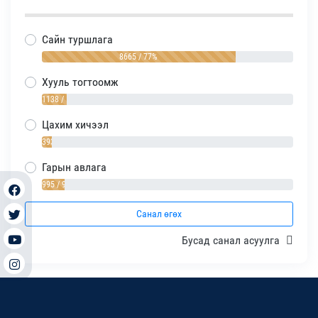
Сайн туршлага
8665 / 77%
Хууль тогтоомж
1138 / 10%
Цахим хичээл
393 / 4%
Гарын авлага
995 / 9%
Санал өгөх
Бусад санал асуулга