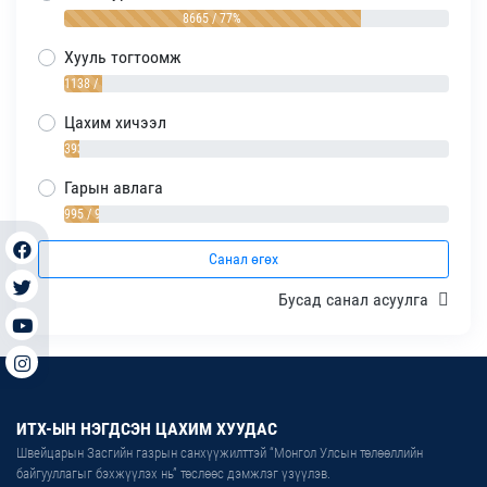
8665 / 77%
Хууль тогтоомж
1138 / 10%
Цахим хичээл
393 / 4%
Гарын авлага
995 / 9%
Санал өгөх
Бусад санал асуулга
ИТХ-ЫН НЭГДСЭН ЦАХИМ ХУУДАС
Швейцарын Засгийн газрын санхүүжилттэй “Монгол Улсын төлөөллийн
байгууллагыг бэхжүүлэх нь” төслөөс дэмжлэг үзүүлэв.