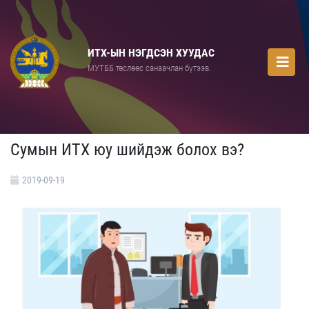
ИТХ-ЫН НЭГДСЭН ХУУДАС
МУТББ төслөөс санаачлан бүтээв.
Сумын ИТХ юу шийдэж болох вэ?
2019-09-19