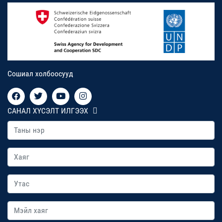
Сошиал холбоосууд
САНАЛ ХҮСЭЛТ ИЛГЭЭХ