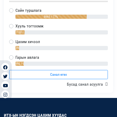
Сайн туршлага
8665 / 77%
Хууль тогтоомж
1138 / 10%
Цахим хичээл
393 / 4%
Гарын авлага
995 / 9%
Санал өгөх
Бусад санал асуулга
ИТХ-ЫН НЭГДСЭН ЦАХИМ ХУУДАС