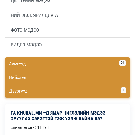
ЦАГ ҮЕИЙН МЭДЭЭ
НИЙТЛЭЛ, ЯРИЛЦЛАГА
ФОТО МЭДЭЭ
ВИДЕО МЭДЭЭ
Аймгууд
21
Нийслэл
Дүүргүүд
9
ТА KHURAL.MN –Д ЯМАР ЧИГЛЭЛИЙН МЭДЭЭ
ОРУУЛАХ ХЭРЭГТЭЙ ГЭЖ ҮЗЭЖ БАЙНА ВЭ?
санал өгсөн: 11191