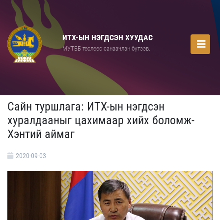
ИТХ-ЫН НЭГДСЭН ХУУДАС
МУТББ төслөөс санаачлан бүтээв.
Сайн туршлага: ИТХ-ын нэгдсэн
хуралдааныг цахимаар хийх боломж-
Хэнтий аймаг
2020-09-03