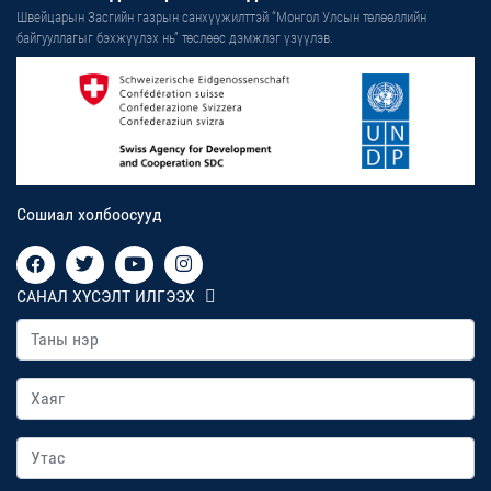
Швейцарын Засгийн газрын санхүүжилттэй “Монгол Улсын төлөөллийн
байгууллагыг бэхжүүлэх нь” төслөөс дэмжлэг үзүүлэв.
Сошиал холбоосууд
САНАЛ ХҮСЭЛТ ИЛГЭЭХ