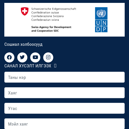
Сошиал холбоосууд
САНАЛ ХҮСЭЛТ ИЛГЭЭХ