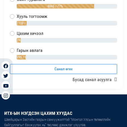
8665 / 77%
Хууль тогтоомж
1138 / 10%
Цахим хичээл
393 / 4%
Гарын авлага
995 / 9%
Санал өгөх
Бусад санал асуулга
ИТХ-ЫН НЭГДСЭН ЦАХИМ ХУУДАС
Швейцарын Засгийн газрын санхүүжилттэй “Монгол Улсын төлөөллийн
байгууллагыг бэхжүүлэх нь” төслөөс дэмжлэг үзүүлэв.