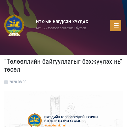
ИТХ-ЫН НЭГДСЭН ХУУДАС
МУТББ төслөөс санаачлан бүтээв.
"Төлөөллийн байгууллагыг бэхжүүлэх нь"
төсөл
2020-08-03