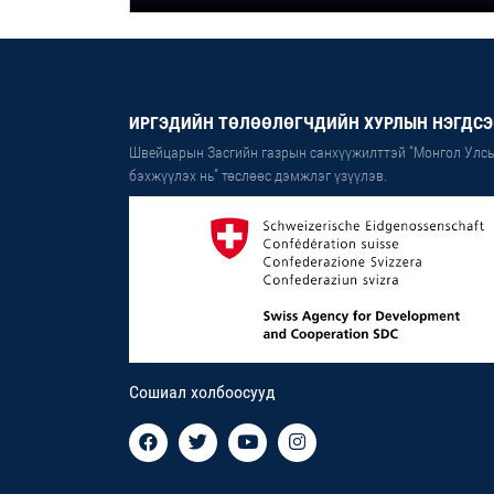
ИРГЭДИЙН ТӨЛӨӨЛӨГЧДИЙН ХУРЛЫН НЭГДСЭ
Швейцарын Засгийн газрын санхүүжилттэй “Монгол Улсы
бэхжүүлэх нь” төслөөс дэмжлэг үзүүлэв.
Сошиал холбоосууд