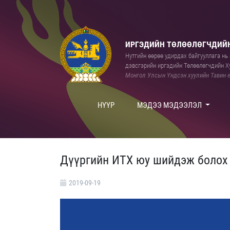
ИРГЭДИЙН ТӨЛӨӨЛӨГЧДИЙН
Нутгийн өөрөө удирдах байгууллага нь а
дэвсгэрийн иргэдийн Төлөөлөгчдийн Ху
Монгол Улсын Үндсэн хуулийн Тавин е
НҮҮР
МЭДЭЭ МЭДЭЭЛЭЛ
Дүүргийн ИТХ юу шийдэж болох
2019-09-19