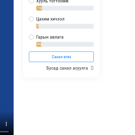
Хууль тогтоомж
1138 / 10%
Цахим хичээл
392 / 4%
Гарын авлага
995 / 9%
Санал өгөх
Бусад санал асуулга