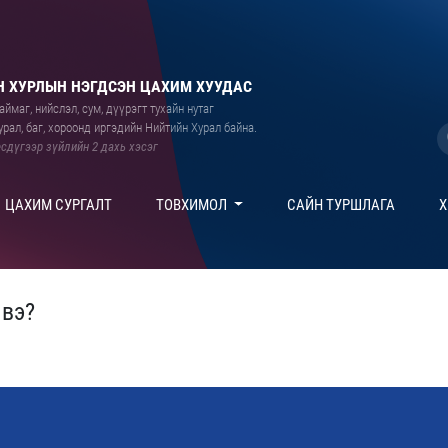
 ХУРЛЫН НЭГДСЭН ЦАХИМ ХУУДАС
ймаг, нийслэл, сум, дүүрэгт тухайн нутаг
рал, баг, хороонд иргэдийн Нийтийн Хурал байна.
сдүгээр зүйлийн 2 дахь хэсэг
ЦАХИМ СУРГАЛТ
ТОВХИМОЛ
САЙН ТУРШЛАГА
Х
 вэ?