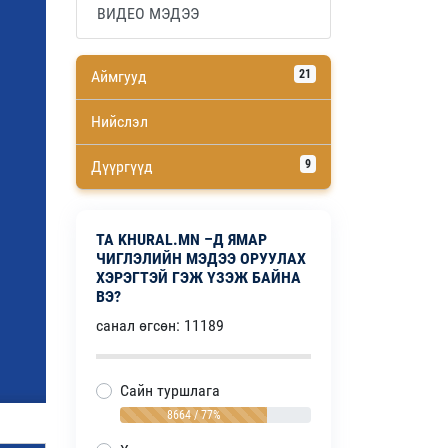
ВИДЕО МЭДЭЭ
Аймгууд
21
Нийслэл
Дүүргүүд
9
ТА KHURAL.MN –Д ЯМАР
ЧИГЛЭЛИЙН МЭДЭЭ ОРУУЛАХ
ХЭРЭГТЭЙ ГЭЖ ҮЗЭЖ БАЙНА
ВЭ?
санал өгсөн: 11189
Сайн туршлага
8664 / 77%