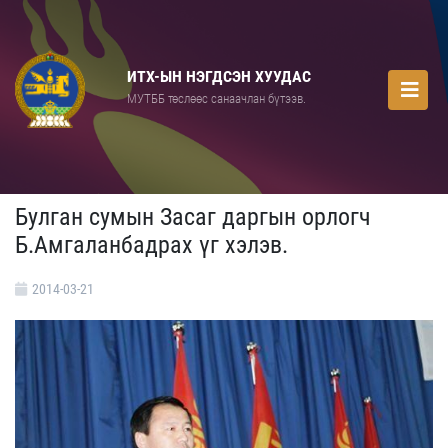
ИТХ-ЫН НЭГДСЭН ХУУДАС
МУТББ төслөөс санаачлан бүтээв.
Булган сумын Засаг даргын орлогч
Б.Амгаланбадрах үг хэлэв.
2014-03-21