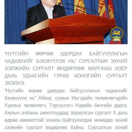
“НУТГИЙН ӨӨРӨӨ УДИРДАХ БАЙГУУЛЛАГЫН
ЧАДАВХИЙГ БЭХЖҮҮЛЭХ НЬ” СУРГАЛТЫН ЭХНИЙ
ЭЭЛЖИЙН СУРГАЛТ ӨНДӨРЛӨЖ МАРГААШ ХОЁР
ДАХЬ УДААГИЙН ГУРАВ ХОНОГИЙН СУРГАЛТ
ЭХЭЛНЭ.
“Нутгийн өөрөө удирдах байгууллагын чадавхийг
бэхжүүлэх нь” Аймаг, сумын Иргэдийн
төлөөлөгчдийн
Хурлын төлөөлөгч, Тэргүүлэгч Нарийн бичгийн дарга,
Ажлын албаны ажилтнуудад зориулсан сургалт 3 дахь
өдрөө амжилттай зохион байгуулагдаж өнөөдөр эхний
ээлжийн сургалт өндөрлөж байна. Сургалтын эхний