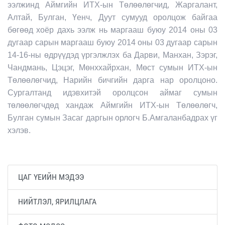
ээлжинд Аймгийн ИТХ-ын Төлөөлөгчид, Жаргалант,
Алтай, Булган, Үенч, Дуут сумууд оролцож байгаа
бөгөөд хоёр дахь ээлж нь маргааш буюу 2014 оны 03
дугаар сарын маргааш буюу 2014 оны 03 дугаар сарын
14-16-ны өдрүүдэд үргэлжлэх ба Дарви, Манхан, Зэрэг,
Чандмань, Цэцэг, Мөнххайрхан, Мөст сумын ИТХ-ын
Төлөөлөгчид, Нарийн бичгийн дарга нар оролцоно.
Сургалтанд идэвхитэй оролцсон аймаг сумын
төлөөлөгчдөд хандаж Аймгийн ИТХ-ын Төлөөлөгч,
Булган сумын Засаг даргын орлогч Б.Амгаланбадрах үг
хэлэв.
ЦАГ ҮЕИЙН МЭДЭЭ
НИЙТЛЭЛ, ЯРИЛЦЛАГА