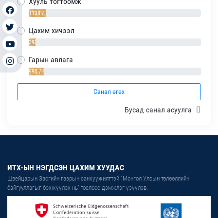
Хууль тогтоомж
1138 / 10%
Цахим хичээл
393 / 4%
Гарын авлага
995 / 9%
Санал өгөх
Бусад санал асуулга
ИТХ-ЫН НЭГДСЭН ЦАХИМ ХУУДАС
Швейцарын Засгийн газрын санхүүжилттэй “Монгол Улсын төлөөллийн
байгууллагыг бэхжүүлэх нь” төслөөс дэмжлэг үзүүлэв.