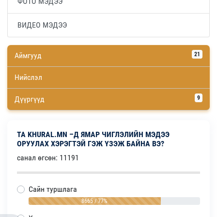
ФОТО МЭДЭЭ
ВИДЕО МЭДЭЭ
Аймгууд
21
Нийслэл
Дүүргүүд
9
ТА KHURAL.MN –Д ЯМАР ЧИГЛЭЛИЙН МЭДЭЭ
ОРУУЛАХ ХЭРЭГТЭЙ ГЭЖ ҮЗЭЖ БАЙНА ВЭ?
санал өгсөн: 11191
Сайн туршлага
8665 / 77%