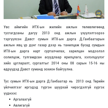
Увс аймгийн ИТХ-ын жилийн ажлын төлөвлөгөөнд
тусгагдсаны дагуу 2013 онд ажлын үзүүлэлтээрээ
тэргүүлсэн Давст сумын ИТХ-ын дарга Д.Ганбаатарын
ажлын явц үр дүнг газар дээр нь танилцаж бусад сумдын
ИТХ-ын дарга нарт сурталчилах, харилцан мэдээлэл
солилцож, тулгамдсан асуудлаар ярилцлага, хэлэлцүүлэг
хийх цугларалт, сургалтыг 2014 оны 08 сарын 15-16 ны
өдрүүдэд Давст суманд зохион байгуулна.
Тус сумын ИТХ-ын дарга Д.Ганбаатар нь 2013 онд Төрийн
үйлчилгээг иргэдэд түргэн шуурхай чирэгдэлгүй хүргэх
үүднээс
Аргалахгүй
Авлигагүй