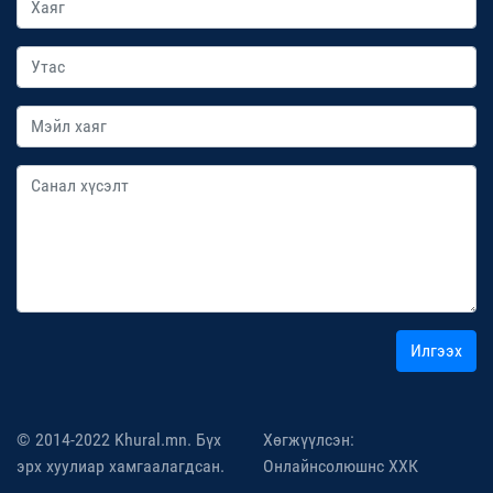
Илгээх
© 2014-2022 Khural.mn. Бүх
Хөгжүүлсэн:
эрх хуулиар хамгаалагдсан.
Онлайнсолюшнс ХХК