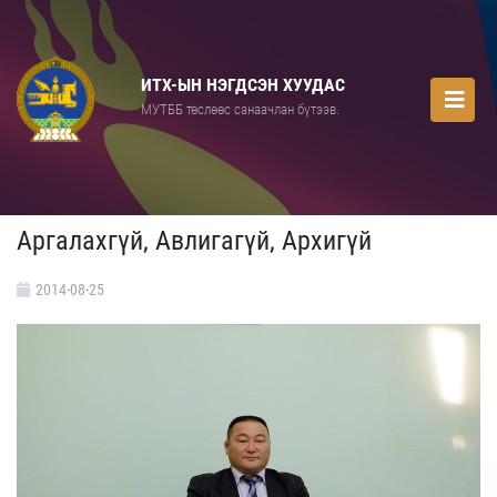
ИТХ-ЫН НЭГДСЭН ХУУДАС
МУТББ төслөөс санаачлан бүтээв.
Аргалахгүй, Авлигагүй, Архигүй
2014-08-25