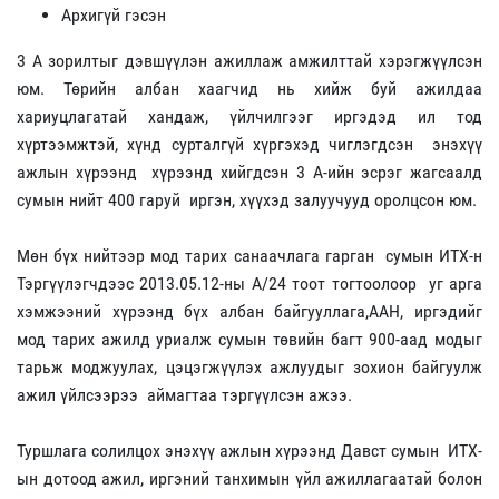
Архигүй гэсэн
3 А зорилтыг дэвшүүлэн ажиллаж амжилттай хэрэгжүүлсэн
юм. Төрийн албан хаагчид нь хийж буй ажилдаа
хариуцлагатай хандаж, үйлчилгээг иргэдэд ил тод
хүртээмжтэй, хүнд сурталгүй хүргэхэд чиглэгдсэн энэхүү
ажлын хүрээнд хүрээнд хийгдсэн 3 А-ийн эсрэг жагсаалд
сумын нийт 400 гаруй иргэн, хүүхэд залуучууд оролцсон юм.
Мөн бүх нийтээр мод тарих санаачлага гарган сумын ИТХ-н
Тэргүүлэгчдээс 2013.05.12-ны А/24 тоот тогтоолоор уг арга
хэмжээний хүрээнд бүх албан байгууллага,ААН, иргэдийг
мод тарих ажилд уриалж сумын төвийн багт 900-аад модыг
тарьж моджуулах, цэцэгжүүлэх ажлуудыг зохион байгуулж
ажил үйлсээрээ аймагтаа тэргүүлсэн ажээ.
Туршлага солилцох энэхүү ажлын хүрээнд Давст сумын ИТХ-
ын дотоод ажил, иргэний танхимын үйл ажиллагаатай болон