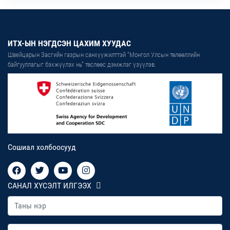
ИТХ-ЫН НЭГДСЭН ЦАХИМ ХУУДАС
Швейцарын Засгийн газрын санхүүжилттэй “Монгол Улсын төлөөллийн
байгууллагыг бэхжүүлэх нь” төслөөс дэмжлэг үзүүлэв.
Сошиал холбоосууд
САНАЛ ХҮСЭЛТ ИЛГЭЭХ