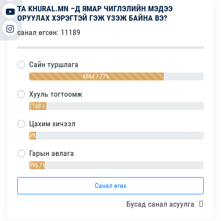
ТА KHURAL.MN –Д ЯМАР ЧИГЛЭЛИЙН МЭДЭЭ
ОРУУЛАХ ХЭРЭГТЭЙ ГЭЖ ҮЗЭЖ БАЙНА ВЭ?
санал өгсөн: 11189
Сайн туршлага
8664 / 77%
Хууль тогтоомж
1138 / 10%
Цахим хичээл
392 / 4%
Гарын авлага
995 / 9%
Санал өгөх
Бусад санал асуулга