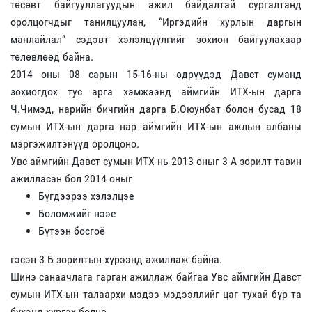
төсөвт байгууллагуудын ажил байдалтай сургалтанд
оролцогчдыг танилцуулан, “Иргэдийн хурлын даргын
манлайлал” сэдэвт хэлэлцүүлгийг зохион байгуулахаар
төлөвлөөд байна.
2014 оны 08 сарын 15-16-ны өдрүүдэд Давст суманд
зохиогдох тус арга хэмжээнд аймгийн ИТХ-ын дарга
Ч.Чимэд, нарийн бичгийн дарга Б.Оюунбат болон бусад 18
сумын ИТХ-ын дарга нар аймгийн ИТХ-ын ажлын албаны
мэргэжилтэнүүд оролцоно.
Увс аймгийн Давст сумын ИТХ-нь 2013 оныг 3 А зорилт тавин
ажилласан бол 2014 оныг
Бүгдээрээ хэлэлцэе
Боломжийг нээе
Бүтээн босгоё
гэсэн 3 Б зорилтын хүрээнд ажиллаж байна.
Шинэ санаачлага гарган ажиллаж байгаа Увс аймгийн Давст
сумын ИТХ-ын талаархи мэдээ мэдээллийг цаг тухай бүр та
бүхэнд хүргэх болно.