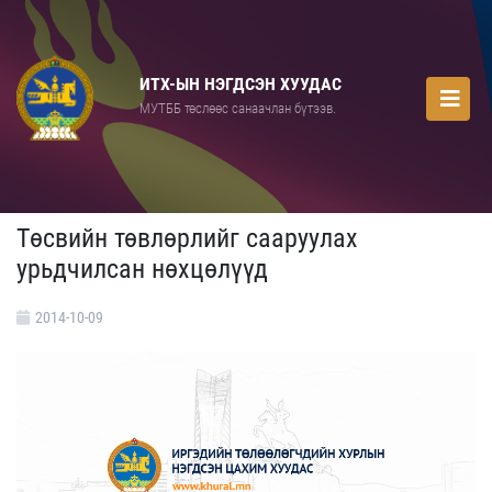
ИТХ-ЫН НЭГДСЭН ХУУДАС
МУТББ төслөөс санаачлан бүтээв.
Төсвийн төвлөрлийг сааруулах
урьдчилсан нөхцөлүүд
2014-10-09