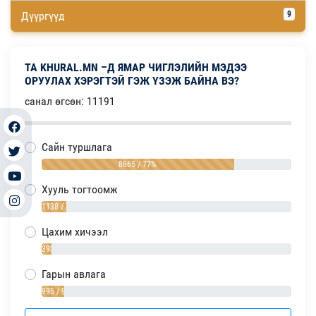
Дүүргүүд
9
ТА KHURAL.MN –Д ЯМАР ЧИГЛЭЛИЙН МЭДЭЭ
ОРУУЛАХ ХЭРЭГТЭЙ ГЭЖ ҮЗЭЖ БАЙНА ВЭ?
санал өгсөн: 11191
Сайн туршлага
8665 / 77%
Хууль тогтоомж
1138 / 10%
Цахим хичээл
393 / 4%
Гарын авлага
995 / 9%