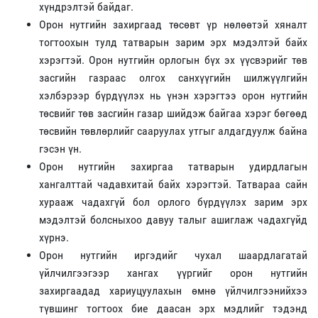
хүндрэлтэй байдаг.
Орон нутгийн захиргаад төсөвт үр нөлөөтэй хяналт
тогтоохын тулд татварын зарим эрх мэдэлтэй байх
хэрэгтэй. Орон нутгийн орлогын бүх эх үүсвэрийг төв
засгийн газраас олгох санхүүгийн шилжүүлгийн
хэлбэрээр бүрдүүлэх нь үнэн хэрэгтээ орон нутгийн
төсвийг төв засгийн газар шийдэж байгаа хэрэг бөгөөд
төсвийн төвлөрлийг сааруулах утгыг алдагдуулж байна
гэсэн үн.
Орон нутгийн захиргаа татварын удирдлагын
хангалттай чадавхитай байх хэрэгтэй. Татвараа сайн
хурааж чадахгүй бол орлого бүрдүүлэх зарим эрх
мэдэлтэй болсныхоо давуу талыг ашиглаж чадахгүйд
хүрнэ.
Орон нутгийн иргэдийг чухал шаардлагатай
үйлчилгээгээр хангах үүргийг орон нутгийн
захиргаадад хариуцуулахын өмнө үйлчилгээнийхээ
түвшинг тогтоох бие даасан эрх мэдлийг тэдэнд