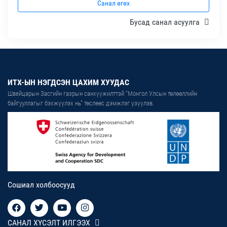
Санал өгөх
Бусад санал асуулга
ИТХ-ЫН НЭГДСЭН ЦАХИМ ХУУДАС
Швейцарын Засгийн газрын санхүүжилттэй “Монгол Улсын төлөөллийн
байгууллагыг бэхжүүлэх нь” төслөөс дэмжлэг үзүүлэв.
Сошиал холбоосууд
САНАЛ ХҮСЭЛТ ИЛГЭЭХ