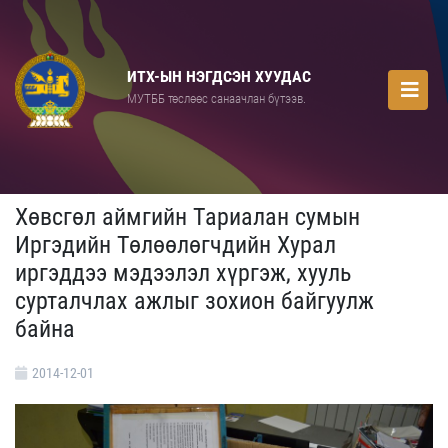
ИТХ-ЫН НЭГДСЭН ХУУДАС
МУТББ төслөөс санаачлан бүтээв.
Хөвсгөл аймгийн Тариалан сумын
Иргэдийн Төлөөлөгчдийн Хурал
иргэддээ мэдээлэл хүргэж, хууль
сурталчлах ажлыг зохион байгуулж
байна
2014-12-01