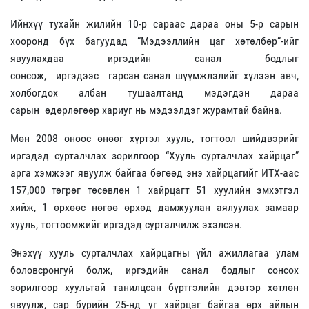
Ийнхүү тухайн жилийн 10-р сараас дараа оны 5-р сарын
хооронд бүх багуудад “Мэдээллийн цаг хөтөлбөр”-ийг
явуулахдаа иргэдийн санал бодлыг
сонсож, иргэдээс гарсан санал шүүмжлэлийг хүлээн авч,
холбогдох албан тушаалтанд мэдэгдэн дараа
сарын өдөрлөгөөр хариуг нь мэдээлдэг журамтай байна.
Мөн
2008 оноос өнөөг хүртэл хууль, тогтоол шийдвэрийг
иргэдэд сурталчлах зорилгоор “Хууль сурталчлах хайрцаг”
арга хэмжээг явуулж байгаа бөгөөд энэ хайрцагийг ИТХ-аас
157,000 төгрөг төсөвлөн 1 хайрцагт 51 хуулийн эмхэтгэл
хийж, 1 өрхөөс нөгөө өрхөд дамжуулан аялуулах замаар
хууль, тогтоомжийг иргэдэд сурталчилж эхэлсэн.
Энэхүү хууль сурталчлах хайрцагны үйл ажиллагаа улам
боловсронгуй болж, иргэдийн санал бодлыг сонсох
зорилгоор хуультай танилцсан бүртгэлийн дэвтэр хөтлөн
явуулж, сар бүрийн 25-нд уг хайрцаг байгаа өрх айлын