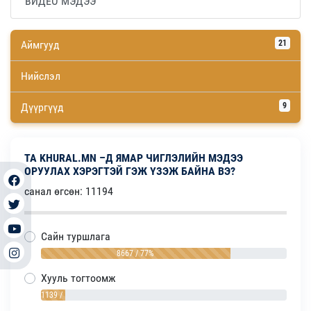
ВИДЕО МЭДЭЭ
Аймгууд
21
Нийслэл
Дүүргүүд
9
ТА KHURAL.MN –Д ЯМАР ЧИГЛЭЛИЙН МЭДЭЭ
ОРУУЛАХ ХЭРЭГТЭЙ ГЭЖ ҮЗЭЖ БАЙНА ВЭ?
санал өгсөн: 11194
Сайн туршлага
8667 / 77%
Хууль тогтоомж
1139 / 10%