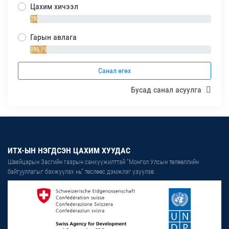
Цахим хичээл
393 / 4%
Гарын авлага
995 / 9%
Санал өгөх
Бусад санал асуулга
ИТХ-ЫН НЭГДСЭН ЦАХИМ ХУУДАС
Швейцарын Засгийн газрын санхүүжилттэй “Монгол Улсын төлөөллийн
байгууллагыг бэхжүүлэх нь” төслөөс дэмжлэг үзүүлэв.