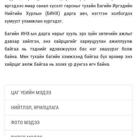
иргэдээс ямар санал хүсэлт гарсныг тухайн Багийн Иргэдийн
Нийтийн Хурлын (БИНХ) дарга авч, нэгтгэн холбогдох
хүмүүст уламжлан хүргэдэг.
Багийн ИНХ-ын дарга нарыг хууль эрх зүйн хөтөчийн ажлыг
давхар хийлгэн, энэ хайрцагийг хариуцуулан ажиллуулж
байгаа нь тэднийг идэвхжүүлэх бас нэг хөшүүрэг болж
байна. Мөн тухайн багийн хэмжээнд байгаа бүх өрхөөр энэ
хайрцаг аялж байгаа нь зохих үр дүнгээ өгч байна.
ЦАГ ҮЕИЙН МЭДЭЭ
НИЙТЛЭЛ, ЯРИЛЦЛАГА
ФОТО МЭДЭЭ