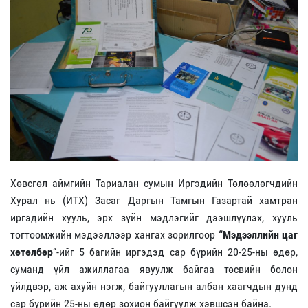
Хөвсгөл аймгийн Тариалан сумын Иргэдийн Төлөөлөгчдийн
Хурал нь (ИТХ) Засаг Даргын Тамгын Газартай хамтран
иргэдийн хууль, эрх зүйн мэдлэгийг дээшлүүлэх, хууль
тогтоомжийн мэдээллээр хангах зорилгоор
“Мэдээллийн цаг
хөтөлбөр
”-ийг 5 багийн иргэдэд сар бүрийн 20-25-ны өдөр,
суманд үйл ажиллагаа явуулж байгаа төсвийн болон
үйлдвэр, аж ахуйн нэгж, байгууллагын албан хаагчдын дунд
сар бүрийн 25-ны өдөр зохион байгуулж хэвшсэн байна.