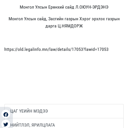
Монгол Улсын Ерөнхий сайд Л.ОЮУН-ЭРДЭНЭ
Монгол Улсын сайд, Засгийн газрын Хэрэг эрхлэх газрын
дарга Ц.НЯМДОРЖ
https://old.legalinfo.mn/law/details/17053?lawid=17053
ЦАГ ҮЕИЙН МЭДЭЭ
НИЙТЛЭЛ, ЯРИЛЦЛАГА