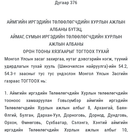
Дугаар 376
АЙМГИЙН ИРГЭДИЙН ТӨЛӨӨЛӨГЧДИЙН ХУРЛЫН АЖЛЫН
АЛБАНЫ БҮТЭЦ,
АЙМАГ, СУМЫН ИРГЭДИЙН ТӨЛӨӨЛӨГЧДИЙН ХУРЛЫН
АЖЛЫН АЛБАНЫ
ОРОН ТООНЫ ХЯЗГААРЫГ ТОГТООХ ТУХАЙ
Монгол Улсын засаг захиргаа, нутаг дэвсгэрийн нэгж, түүний
удирдлагын тухай хууль (Шинэчилсэн найруулга)-ийн 54.2,
54.3-т заасныг тус тус үндэслэн Монгол Улсын Засгийн
газраас ТОГТООХ нь:
1. Аймгийн иргэдийн Төлөөлөгчдийн Хурлын төлөөлөгчдийн
тооноос хамааруулан Говьсүмбэр аймгийн иргэдийн
Төлөөлөгчдийн Хурлын ажлын албыг 8, Архангай, Баян-
Өлгий, Булган, Дархан-Уул, Дорноговь, Дорнод, Дундговь,
Орхон, Өмнөговь, Сүхбаатар, Сэлэнгэ, Хэнтий аймгийн
иргэдийн Төлөөлөгчдийн Хурлын ажлын албыг 10,