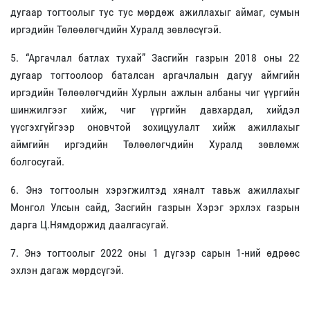
дугаар тогтоолыг тус тус мөрдөж ажиллахыг аймаг, сумын
иргэдийн Төлөөлөгчдийн Хуралд зөвлөсүгэй.
5. “Аргачлал батлах тухай” Засгийн газрын 2018 оны 22
дугаар тогтоолоор баталсан аргачлалын дагуу аймгийн
иргэдийн Төлөөлөгчдийн Хурлын ажлын албаны чиг үүргийн
шинжилгээг хийж, чиг үүргийн давхардал, хийдэл
үүсгэхгүйгээр оновчтой зохицуулалт хийж ажиллахыг
аймгийн иргэдийн Төлөөлөгчдийн Хуралд зөвлөмж
болгосугай.
6. Энэ тогтоолын хэрэгжилтэд хяналт тавьж ажиллахыг
Монгол Улсын сайд, Засгийн газрын Хэрэг эрхлэх газрын
дарга Ц.Нямдоржид даалгасугай.
7. Энэ тогтоолыг 2022 оны 1 дүгээр сарын 1-ний өдрөөс
эхлэн дагаж мөрдсүгэй.