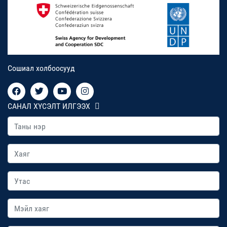
Сошиал холбоосууд
САНАЛ ХҮСЭЛТ ИЛГЭЭХ