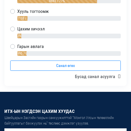
8665 / 77%
Хууль тогтоомж
1138 / 10%
Цахим хичээл
393 / 4%
Гарын авлага
995 / 9%
Санал өгөх
Бусад санал асуулга
ИТХ-ЫН НЭГДСЭН ЦАХИМ ХУУДАС
Швейцарын Засгийн газрын санхүүжилттэй “Монгол Улсын төлөөллийн
байгууллагыг бэхжүүлэх нь” төслөөс дэмжлэг үзүүлэв.