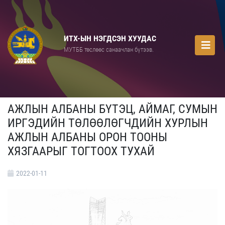
ИТХ-ЫН НЭГДСЭН ХУУДАС
МУТББ төслөөс санаачлан бүтээв.
АЖЛЫН АЛБАНЫ БҮТЭЦ, АЙМАГ, СУМЫН
ИРГЭДИЙН ТӨЛӨӨЛӨГЧДИЙН ХУРЛЫН
АЖЛЫН АЛБАНЫ ОРОН ТООНЫ
ХЯЗГААРЫГ ТОГТООХ ТУХАЙ
2022-01-11