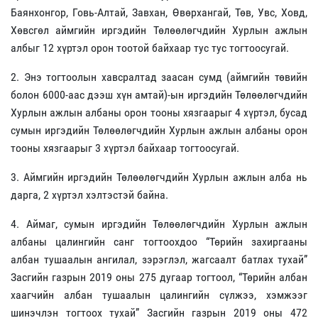
Баянхонгор, Говь-Алтай, Завхан, Өвөрхангай, Төв, Увс, Ховд,
Хөвсгөл аймгийн иргэдийн Төлөөлөгчдийн Хурлын ажлын
албыг 12 хүртэл орон тоотой байхаар тус тус тогтоосугай.
2. Энэ тогтоолын хавсралтад заасан сумд (аймгийн төвийн
болон 6000-аас дээш хүн амтай)-ын иргэдийн Төлөөлөгчдийн
Хурлын ажлын албаны орон тооны хязгаарыг 4 хүртэл, бусад
сумын иргэдийн Төлөөлөгчдийн Хурлын ажлын албаны орон
тооны хязгаарыг 3 хүртэл байхаар тогтоосугай.
3. Аймгийн иргэдийн Төлөөлөгчдийн Хурлын ажлын алба нь
дарга, 2 хүртэл хэлтэстэй байна.
4. Аймаг, сумын иргэдийн Төлөөлөгчдийн Хурлын ажлын
албаны цалингийн санг тогтоохдоо “Төрийн захиргааны
албан тушаалын ангилал, зэрэглэл, жагсаалт батлах тухай”
Засгийн газрын 2019 оны 275 дугаар тогтоол, “Төрийн албан
хаагчийн албан тушаалын цалингийн сүлжээ, хэмжээг
шинэчлэн тогтоох тухай” Засгийн газрын 2019 оны 472