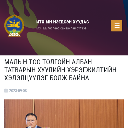
ИТХ-ЫН НЭГДСЭН ХУУДАС
МУТББ төслөөс санаачлан бүтээв.
МАЛЫН ТОО ТОЛГОЙН АЛБАН
ТАТВАРЫН ХУУЛИЙН ХЭРЭГЖИЛТИЙН
ХЭЛЭЛЦҮҮЛЭГ БОЛЖ БАЙНА
2023-09-08