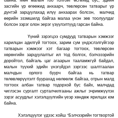
засгийн үр өгөөжид анхаарч, төвлөрсөн татварыг үр
дүнтэй зарцуулахад илүү анхаарах болсон, малчид
өөрийн эзэмшилд байгаа малаа үнэн зөв тоолуулдаг
болсон зэрэг олон эерэг үзүүлэлтүүд гарсан байна.
Үүний зэрэгцээ сумдууд татварын хэмжээг
харилцан адилгүй тогтоох, зарим сум үндэслэлгүйгээр
татварын хэмжээг хэт багаар тогтоох, төвлөрсөн
хөрөнгийн зарцуулалтыг ил тод болгох, бэлчэээрийн
доройтол, байгаль цаг агаарын тааламжгүй байдал,
малын түүхий эдийн үнэгүйдэл зэргээс шалтгаалан
малчдын орлого буурч байгаа нь татвар
төлөвлөрүүлэлт буурахад нөлөөлж байгаа, отрын малд
тогтоох албан татвар тодорхой бус байх, малчдад
чиглэсэн сургалт сурталчилгааны ажлыг эчримжүүлэх
зэрэг асуудлыг хэлэлцүүлгийн үеэр хөндөж ярилцах юм
байна.
Хэлэлцүүлэг үдээс хойш “Бэлчээрийн тогтвортой