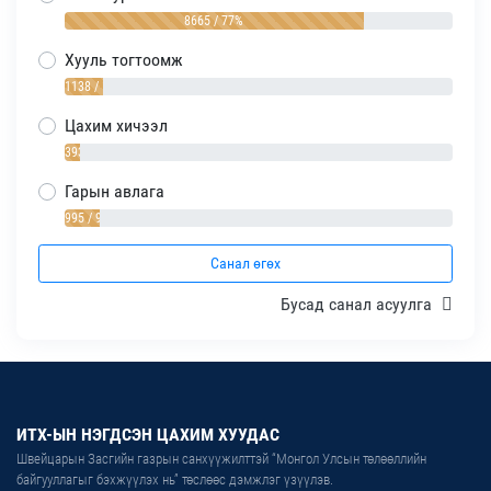
8665 / 77%
Хууль тогтоомж
1138 / 10%
Цахим хичээл
393 / 4%
Гарын авлага
995 / 9%
Санал өгөх
Бусад санал асуулга
ИТХ-ЫН НЭГДСЭН ЦАХИМ ХУУДАС
Швейцарын Засгийн газрын санхүүжилттэй “Монгол Улсын төлөөллийн
байгууллагыг бэхжүүлэх нь” төслөөс дэмжлэг үзүүлэв.