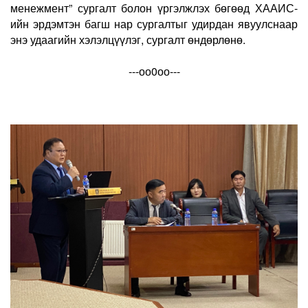
менежмент” сургалт болон үргэлжлэх бөгөөд ХААИС-
ийн эрдэмтэн багш нар сургалтыг удирдан явуулснаар
энэ удаагийн хэлэлцүүлэг, сургалт өндөрлөнө.
---оо0оо---