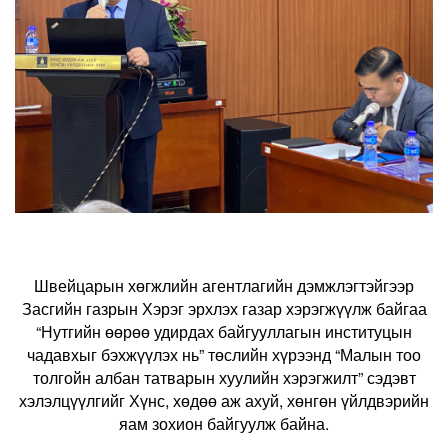
Швейцарын хөгжлийн агентлагийн дэмжлэгтэйгээр
Засгийн газрын Хэрэг эрхлэх газар хэрэгжүүлж байгаа
“Нутгийн өөрөө удирдах байгууллагын институцын
чадавхыг бэхжүүлэх нь” төслийн хүрээнд “Малын тоо
толгойн албан татварын хуулийн хэрэгжилт” сэдэвт
хэлэлцүүлгийг Хүнс, хөдөө аж ахуй, хөнгөн үйлдвэрийн
яам зохион байгуулж байна.