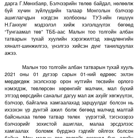
дарга Г.Мөнхбаяр, Бэлчээрийн төлөв байдал, нөлөөлж
буй хүчин зүйлүүдийн талаар Монголын бэлчээр
ашиглагчдын нэгдсэн холбооны ТУЗ-ийн гишүүн
Н.Ганхуяг мэдээлэл хийж хэлэлцүүлэх бөгөөд
“Тунгаамал төв” ТББ-аас Малын тоо толгойн албан
татварын тухай хуулийн хэрэгжилтэд хөндлөнгийн
хяналт-шинжилгээ, үнэлгээ хийсэн дүнг танилцуулах
ажээ.
Малын тоо толгойн албан татварын тухай хууль
2021 оны 01 дүгээр сарын 01-ний өдрөөс эхлэн
мөрдөгдөж эхэлснээр орон нутгийн төсвийн орлого
нэмэгдэж, төвлөрсөн хөрөнгийг малчин, мал бүхий
этгээд өөрсдийн саналыг дагуу мал аж ахуйг хөгжүүлэх,
бэлчээр, байгалиа хамгаалахад зарцуулдаг болсон нь
ихээхэн үр дүнтэй ажил болж бөгөөд малчид малтай
байсныхаа төлөө татвар төлөх үүрэгтэй, тэгснээрээ
бэлчээрийг зохистой ашиглах, малаа эрсдэлээс
хамгаалах боломж бүрдэнэ гэдгийг ойлгох болсон
байна. Мөн малын тоо толгойг өсгөхөд бус, эдийн