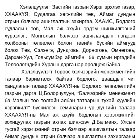
Хэлэлцүүлэгт Засгийн газрын Хэрэг эрхлэх газар,
ХХААХҮЯ, Судалгаа хөгжлийн төв, Аймаг дундын
отрын бэлчээр ашиглалтын захиргаа, ХААИС, Бодлого
судлалын төв, Мал аж ахуйн эрдэм шинжилгээний
хүрээлэн, Монголын бэлчээр ашиглагчдын нэгдсэн
холбооны төлөөлөл болон төвийн бүсийн аймгууд
болох Төв, Сэлэнгэ, Дундговь, Дорноговь, Өмнөговь,
Дархан-Уул, Говьсүмбэр аймгийн 56 сумын иргэдийн
Төлөөлөгчдийн Хурлын дарга нар оролцож байна.
Хэлэлцүүлэгт Төрөөс бэлчээрийн менежментийн
талаар баримталж байгаа бодлого, цаашдын чиг
хандлагын талаар ХХААХҮЯ-ны Бодлого төлөвлөлтийн
газрын дарга Ц.Болорчулуун, “Бэлчээрийн менежмент
ба Малын тоо толгойн албан татварын тухай хуулийн
хэрэгжилт” бүсчилсэн семинарын үр дүнгийн талаар
ХХААХҮЯ-ны Мал аж ахуйн бодлогын хэрэгжилтийг
зохицуулах газрын ахлах шинжээч Д.Батмөнх, Улсын
тусгай хэрэгцээний отрын бэлчээр ашиглалтын талаар
Аймаг дундын отрын бэлчээр ашиглалтын захиргааны