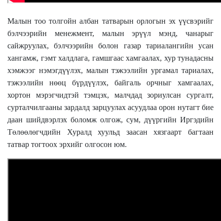
Малын тоо толгойн албан татварын орлогын эх үүсвэрийг
бэлчээрийн менежмент, малын эрүүл мэнд, чанарыг
сайжруулах, бэлчээрийн болон газар тариалангийн усан
хангамж, гэмт халдлага, гамшгаас хамгаалах, хур тунадасны
хэмжээг нэмэгдүүлэх, малын тэжээлийн ургамал тариалах,
тэжээлийн нөөц бүрдүүлэх, байгаль орчныг хамгаалах,
хортон мэрэгчидтэй тэмцэх, малчдад зориулсан сургалт,
сурталчилгааны зардалд зарцуулах асуудлаа орон нутагт бие
даан шийдвэрлэх боломж олгож, сум, дүүргийн Иргэдийн
Төлөөлөгчдийн Хуралд хуульд заасан хязгаарт багтаан
татвар тогтоох эрхийг олгосон юм.