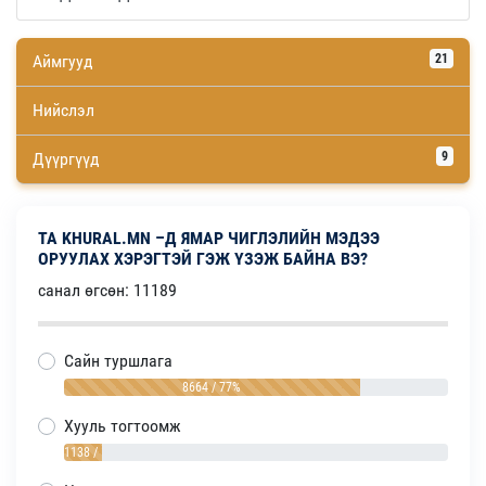
Аймгууд
21
Нийслэл
Дүүргүүд
9
ТА KHURAL.MN –Д ЯМАР ЧИГЛЭЛИЙН МЭДЭЭ
ОРУУЛАХ ХЭРЭГТЭЙ ГЭЖ ҮЗЭЖ БАЙНА ВЭ?
санал өгсөн: 11189
Сайн туршлага
8664 / 77%
Хууль тогтоомж
1138 / 10%