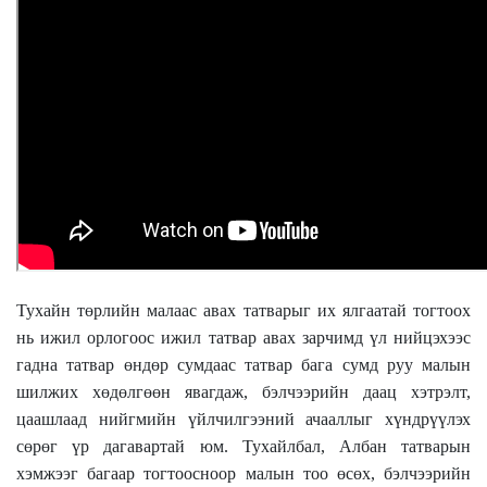
Тухайн төрлийн малаас авах татварыг их ялгаатай тогтоох
нь ижил орлогоос ижил татвар авах зарчимд үл нийцэхээс
гадна татвар өндөр сумдаас татвар бага сумд руу малын
шилжих хөдөлгөөн явагдаж, бэлчээрийн даац хэтрэлт,
цаашлаад нийгмийн үйлчилгээний ачааллыг хүндрүүлэх
сөрөг үр дагавартай юм. Тухайлбал, Албан татварын
хэмжээг багаар тогтоосноор малын тоо өсөх, бэлчээрийн