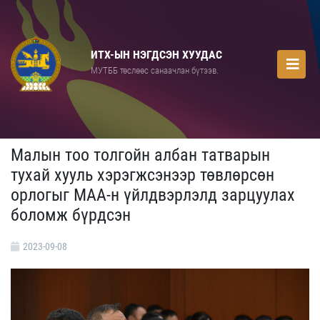
ИТХ-ЫН НЭГДСЭН ХУУДАС
МУТББ төслөөс санаачлан бүтээв.
Малын тоо толгойн албан татварын
тухай хууль хэрэгжсэнээр төвлөрсөн
орлогыг МАА-н үйлдвэрлэлд зарцуулах
боломж бүрдсэн
2023-09-08