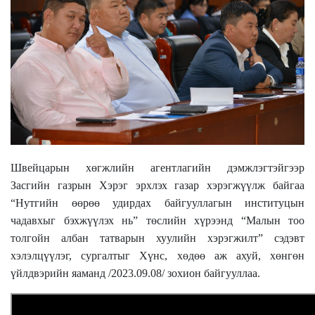
Швейцарын хөгжлийн агентлагийн дэмжлэгтэйгээр
Засгийн газрын Хэрэг эрхлэх газар хэрэгжүүлж байгаа
“Нутгийн өөрөө удирдах байгууллагын институцын
чадавхыг бэхжүүлэх нь” төслийн хүрээнд “Малын тоо
толгойн албан татварын хуулийн хэрэгжилт” сэдэвт
хэлэлцүүлэг, сургалтыг Хүнс, хөдөө аж ахуй, хөнгөн
үйлдвэрийн яаманд /2023.09.08/ зохион байгууллаа.