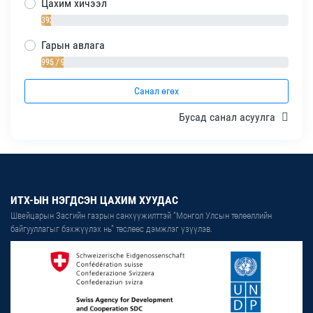
Цахим хичээл
392 / 4%
Гарын авлага
995 / 9%
Санал өгөх
Бусад санал асуулга
ИТХ-ЫН НЭГДСЭН ЦАХИМ ХУУДАС
Швейцарын Засгийн газрын санхүүжилттэй “Монгол Улсын төлөөллийн
байгууллагыг бэхжүүлэх нь” төслөөс дэмжлэг үзүүлэв.