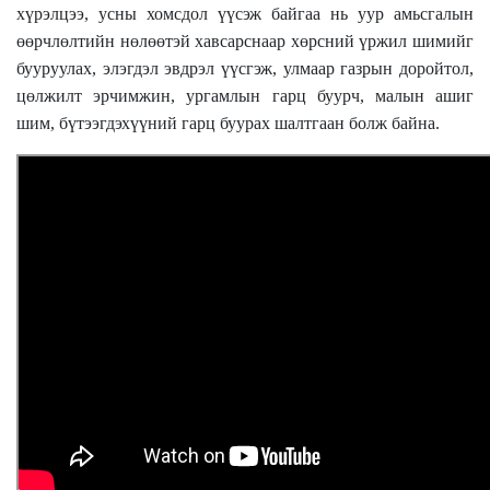
хүрэлцээ, усны хомсдол үүсэж байгаа нь уур амьсгалын
өөрчлөлтийн нөлөөтэй хавсарснаар хөрсний үржил шимийг
бууруулах, элэгдэл эвдрэл үүсгэж, улмаар газрын доройтол,
цөлжилт эрчимжин, ургамлын гарц буурч, малын ашиг
шим, бүтээгдэхүүний гарц буурах шалтгаан болж байна.