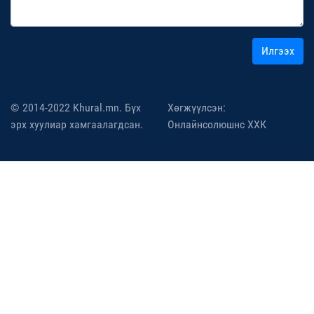
Илгээх
© 2014-2022 Khural.mn. Бүх
Хөгжүүлсэн:
эрх хуулиар хамгаалагдсан.
Онлайнсолюшнс ХХК