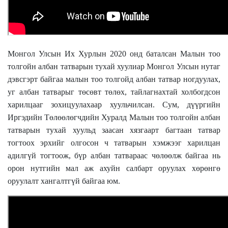
Монгол Улсын Их Хурлын 2020 онд баталсан Малын тоо
толгойн албан татварын тухай хуулиар Монгол Улсын нутаг
дэвсгэрт байгаа малын тоо толгойд албан татвар ногдуулах,
уг албан татварыг төсөвт төлөх, тайлагнахтай холбогдсон
харилцааг зохицуулахаар хуульчилсан. Сум, дүүргийн
Иргэдийн Төлөөлөгчдийн Хуралд Малын тоо толгойн албан
татварын тухай хуульд заасан хязгаарт багтаан татвар
тогтоох эрхийг олгосон ч татварын хэмжээг харилцан
адилгүй тогтоож, бүр албан татвараас чөлөөлж байгаа нь
орон нутгийн мал аж ахуйн салбарт оруулах хөрөнгө
оруулалт хангалтгүй байгаа юм.