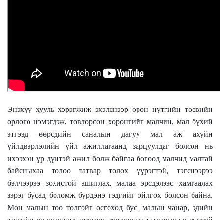
Энэхүү хууль хэрэгжиж эхэлснээр орон нутгийн төсвийн
орлого нэмэгдэж, төвлөрсөн хөрөнгийг малчин, мал бүхий
этгээд өөрсдийн саналын дагуу мал аж ахуйн
үйлдвэрлэлийн үйл ажиллагаанд зарцуулдаг болсон нь
ихээхэн үр дүнтэй ажил болж байгаа бөгөөд малчид малтай
байсныхаа төлөө татвар төлөх үүрэгтэй, тэгснээрээ
бэлчээрээ зохистой ашиглах, малаа эрсдэлээс хамгаалах
зэрэг бусад боломж бүрдэнэ гэдгийг ойлгох болсон байна.
Мөн малын тоо толгойг өсгөхөд бус, малын чанар, эдийн
засгийн үр өгөөжид анхаарч, төвлөрсөн татварыг үр дүнтэй