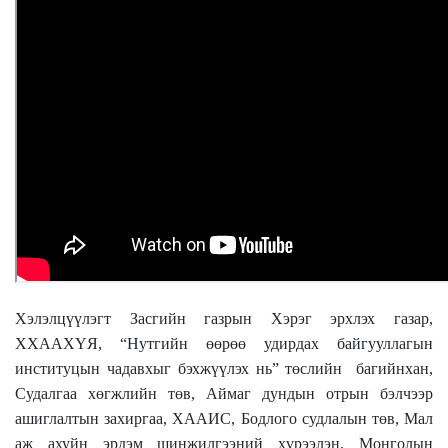
Хэлэлцүүлэгт Засгийн газрын Хэрэг эрхлэх газар,
ХХААХҮЯ, “Нутгийн өөрөө удирдах байгууллагын
институцын чадавхыг бэхжүүлэх нь” төслийн багийнхан,
Судалгаа хөгжлийн төв, Аймаг дундын отрын бэлчээр
ашиглалтын захиргаа, ХААИС, Бодлого судлалын төв, Мал
аж ахуйн эрдэм шинжилгээний хүрээлэн, Монголын