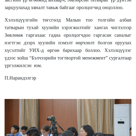
зарцуулахад хяналт тавьж байгааг оролцогчид онцоллоо.
Хэлэлцүүлгийн төгсгөлд Малын тоо толгойн албан
татварын тухай хуулийн хэрэгжилтийг хангах чиглэлээр
Зөвлөмж гаргахаас гадна оролцогчдоо гаргасан саналыг
нэгтгэн дээрх хуулийн нэмэлт өөрчлөлт болгон оруулах
хүсэлтийг УИХ-д өргөн барихаар боллоо. Хэлэлцүүлэг
үдээс хойш “Бэлчээрийн тогтвортой менежмент” сургалтаар
үргэлжилсэн юм.
П.Нарандэлгэр