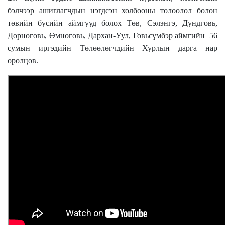
бэлчээр ашиглагчдын нэгдсэн холбооны төлөөлөл болон
төвийн бүсийн аймгууд болох Төв, Сэлэнгэ, Дундговь,
Дорноговь, Өмнөговь, Дархан-Уул, Говьсүмбэр аймгийн 56
сумын иргэдийн Төлөөлөгчдийн Хурлын дарга нар
оролцов.