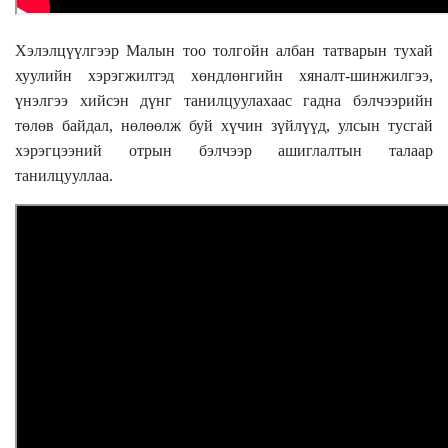
Хэлэлцүүлгээр Малын тоо толгойн албан татварын тухай
хуулийн хэрэгжилтэд хөндлөнгийн хяналт-шинжилгээ,
үнэлгээ хийсэн дүнг танилцуулахаас гадна бэлчээрийн
төлөв байдал, нөлөөлж буй хүчин зүйлүүд, улсын тусгай
хэрэгцээний отрын бэлчээр ашиглалтын талаар
танилцууллаа.