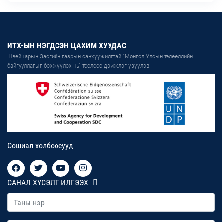
ИТХ-ЫН НЭГДСЭН ЦАХИМ ХУУДАС
Швейцарын Засгийн газрын санхүүжилттэй “Монгол Улсын төлөөллийн
байгууллагыг бэхжүүлэх нь” төслөөс дэмжлэг үзүүлэв.
Сошиал холбоосууд
САНАЛ ХҮСЭЛТ ИЛГЭЭХ