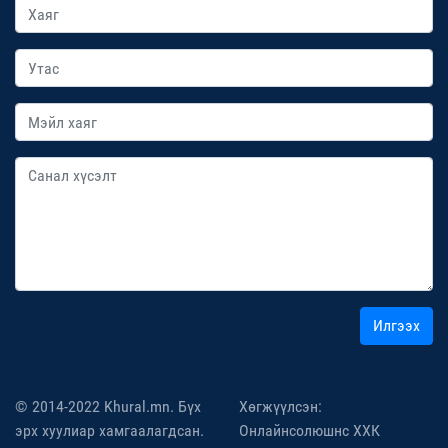
Илгээх
© 2014-2022 Khural.mn. Бүх
Хөгжүүлсэн:
эрх хуулиар хамгаалагдсан.
Онлайнсолюшнс ХХК