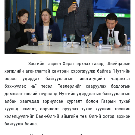
Засгийн газрын Хэрэг эрхлэх газар, Швейцарын
хөгжлийн агентлагтай хамтран хэрэгжүүлж байгаа “Нутгийн
өөрөө удирдах байгууллагын институцийн чадавхыг
бэхжүүлэх нь” төсөл, Төвлөрлийг сааруулах бодлогын
дэмжлэг төслийн хүрээнд Нутгийн удирдлагын байгууллагын
албан хаагчдад зориулсан сургалт болон Газрын тухай
хуульд нэмэлт, өөрчлөлт оруулах тухай хуулийн төслийн
хэлэлцүүлгийг Баян-Өлгий аймгийн төв Өлгий хотод зохион
байгуулж байна.