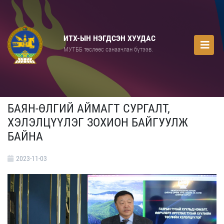
ИТХ-ЫН НЭГДСЭН ХУУДАС
МУТББ төслөөс санаачлан бүтээв.
БАЯН-ӨЛГИЙ АЙМАГТ СУРГАЛТ,
ХЭЛЭЛЦҮҮЛЭГ ЗОХИОН БАЙГУУЛЖ
БАЙНА
2023-11-03