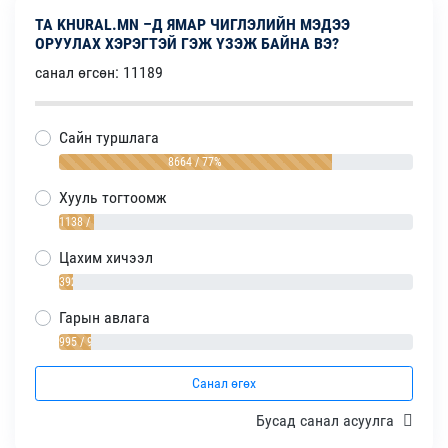
ТА KHURAL.MN –Д ЯМАР ЧИГЛЭЛИЙН МЭДЭЭ
ОРУУЛАХ ХЭРЭГТЭЙ ГЭЖ ҮЗЭЖ БАЙНА ВЭ?
санал өгсөн: 11189
Сайн туршлага
8664 / 77%
Хууль тогтоомж
1138 / 10%
Цахим хичээл
392 / 4%
Гарын авлага
995 / 9%
Санал өгөх
Бусад санал асуулга