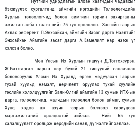
Нутгийн удирдлагын албан хаагчдын чадавхыг
бэхжүүлэх сургалтанд аймгийн иргэдийн Төлөөлөгчдийн
Хурлын төлөөлөгчид болон аймгийн төрийн захиргааны
ажилтан албан хаагч нийт 75 хүн оролцлоо.
Засгийн газрын
Ахлах референт П.Энхсайхан, аймгийн Засаг дарга Нээлтийг
Энхсайхан Аймгийн засаг дарга А.Камелият нар нээж үг
хэлсэн болно.
Мөн Улсын Их Хурлын гишүүн Д.Тогтохсүрэн,
Ж.Батжаргал нарын нэр бүхий 21 гишүүний санаачлан
боловсруулж Улсын Их Хуралд өргөн мэдүүлсэн Газрын
тухай хуульд нэмэлт, өөрчлөлт оруулах тухай хуулийн
төслийн хэлэлцүүлгийг Баян-Өлгий аймгийн 13 сумын ИТХ-ын
дарга, төлөөлөгчид, малчдын төлөөлөл болон аймаг, сумын
Хүнс, хөдөө аж ахуйн газрын бэлчээр хариуцсан
мэргэжилтэний оролцоотой хийлээ.
Нийт 65 хүн
хэлэлцүүлэгт оролцож өөрсдийн санал, дүгнэлтийг хэллээ.