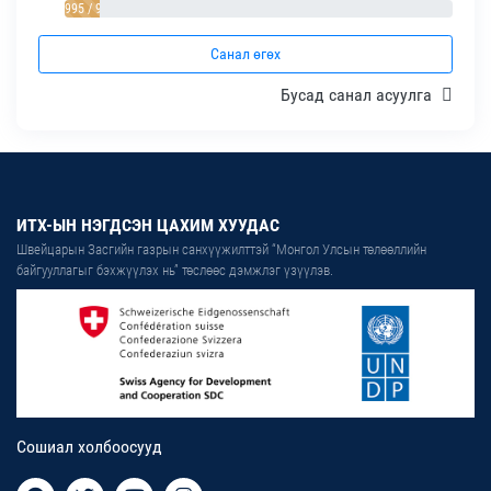
995 / 9%
Санал өгөх
Бусад санал асуулга
ИТХ-ЫН НЭГДСЭН ЦАХИМ ХУУДАС
Швейцарын Засгийн газрын санхүүжилттэй “Монгол Улсын төлөөллийн
байгууллагыг бэхжүүлэх нь” төслөөс дэмжлэг үзүүлэв.
Сошиал холбоосууд