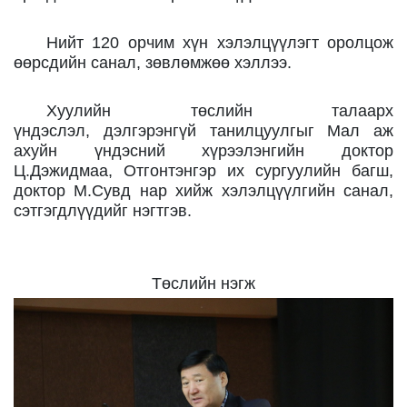
Нийт
120 орчим
хүн хэлэлцүүлэгт оролцож
өөрсдийн санал,
зөвлөмжөө
хэллээ.
Хуулийн төслийн талаарх
үндэслэл,
дэлгэрэнгүй танилцуулгыг
Мал аж
ахуйн үндэсний хүрээлэнгийн доктор
Ц.Дэжидмаа, Отгонтэнгэр их сургуулийн багш,
доктор
М.Сувд нар хийж хэлэлцүүлгийн санал,
сэтгэгдлүүдийг нэгтгэв.
Төслийн нэгж