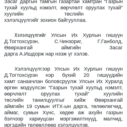
Засаг даргын тамгын газартай х
амтран
“
Газрын
тухай хуульд нэмэлт, өөрчлөлт оруулах тухай
”
хуулийн төслийн
хэлэлцүүлгийг
зохион
байгууллаа
.
Хэлэлцүүлгийг
Улсын Их Хурлын гишүүн
Д.Тогтохсүрэн,
С.Чинзориг,
Г.Ганболд,
Өвөрхангай
аймгийн Засаг
дарга
А.Ишдорж
нар
нээж
үг хэлэв.
Хэлэлцүүлгээр Улсын Их Хурлын гишүүн
Д.Тогтохсүрэн
нэр бүхий 2
0
гишүү
д
ий
н
хамт
санаачлан боловсруулж Улсын Их Хуралд
өргөн мэдүүлсэн
“
Газрын тухай хуульд нэмэлт,
өөрчлөлт оруулах тухай
”
хуулийн
төслийн
танилцуулгыг хийж
Өвөрхангай
аймгийн
1
9
сумын ИТХ-ын дарга, төлөөлөгчид,
аймаг, сумын Хүнс, хөдөө аж ахуйн газрын
бэлчээр хариуцсан мэргэжилтн
үүд,
малч
и
д
,
иргэдийн
төлөөлл
өөр хэлэлцүүлэв
.