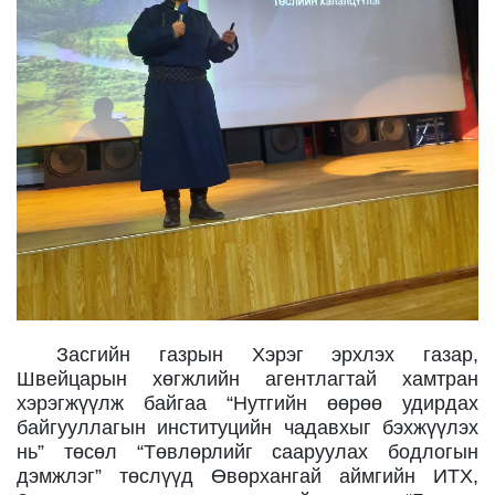
Засгийн газрын Хэрэг эрхлэх газар,
Швейцарын хөгжлийн агентлагтай хамтран
хэрэгжүүлж байгаа “Нутгийн өөрөө удирдах
байгууллагын институцийн чадавхыг бэхжүүлэх
нь” төсөл “Төвлөрлийг сааруулах бодлогын
дэмжлэг”
төслүүд
Өвөрхангай аймгийн ИТХ,