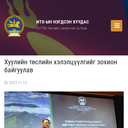
ИТХ-ЫН НЭГДСЭН ХУУДАС
МУТББ төслөөс санаачлан бүтээв.
Хуулийн төслийн хэлэлцүүлгийг зохион
байгуулав
2023-11-13