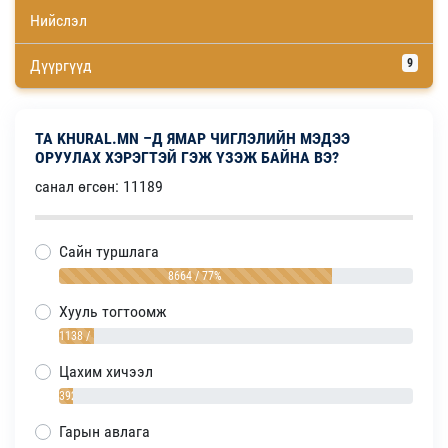
Нийслэл
Дүүргүүд
9
ТА KHURAL.MN –Д ЯМАР ЧИГЛЭЛИЙН МЭДЭЭ
ОРУУЛАХ ХЭРЭГТЭЙ ГЭЖ ҮЗЭЖ БАЙНА ВЭ?
санал өгсөн: 11189
Сайн туршлага
8664 / 77%
Хууль тогтоомж
1138 / 10%
Цахим хичээл
392 / 4%
Гарын авлага