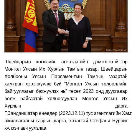
Швейцарын хөгжлийн агентлагийн дэмжлэгтэйгээр
Монгол Улсын Их Хурлын Тамгын газар
,
Швейцарын
Холбооны Улсын Парламентын Тамгын газ
артай
хамтран хэрэгжүүлж буй
“
Монгол Улсын төлөөллийн
байгууллагыг бэхжүүлэх нь”
төсөл 2023 онд дуусгавар
болж байгаатай
холбогдуулан Монгол
Улсын Их
Хурлын
д
арга
Г.Занданшатар
өнөөдөр
(2023.12.11)
тус
агентлагийн
Хам
ажиллагааны газрын дарга,
х
атагтай Стефани Бурриг
хүлээн авч
у
улз
лаа.