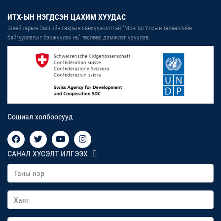
ИТХ-ЫН НЭГДСЭН ЦАХИМ ХУУДАС
Швейцарын Засгийн газрын санхүүжилттэй “Монгол Улсын төлөөллийн
байгууллагыг бэхжүүлэх нь” төслөөс дэмжлэг үзүүлэв.
Сошиал холбоосууд
САНАЛ ХҮСЭЛТ ИЛГЭЭХ