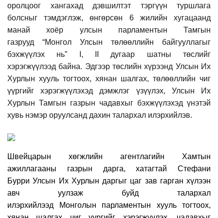
оролцоог ханга
хад дэвшилтэт тэргүүн туршлага
болсныг тэмдэглэж,
өнгөрсөн 6 жилийн хугацаанд
манай хоёр улсын
п
арламентын Тамгын
газ
рууд
“Монгол Улсын төлөөллийн байгууллагыг
бэхжүүлэх нь” I, II дугаар шатны төслийг
хэрэгжүүл
ээд
байна. Эдгээр төслийн хүрээнд Улсын Их
Хурлын хууль тогтоох, хянан шалгах, төлөөллийн чиг
үүргийг хэрэгжүүлэхэд дэмжлэг үзүүлэх, Улсын Их
Хурлын Тамгын газрын чадавхыг бэхжүүлэхэд үнэтэй
хувь нэмэр оруулсан
д дахин талархал илэрхийлэв.
Швейцарын хөгжлийн агентлагийн
Хамтын
ажиллагааны газрын дарга,
х
атагтай Стефани
Бурри
Улсын Их Хурлын даргыг цаг зав гарган хүлээн
авч уулзаж буйд талархал
илэрхийлээд
Монголын
парламентын хууль тогтоох,
хянан шалгах чиг үүргийг хэрэгжүүлэх
,
чадавхыг