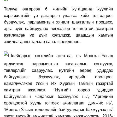
Талууд өнгөрсөн 6 жилийн хугацаанд хуулийн
хэрэгжилтийн үр дагаврын үнэлгээ хийх тогтолцоог
бүрдүүлэх, парламентын хяналт шалгалтын процесс,
арга зүйг сайжруулах чиглэлээр тогтвортой, хамтран
ажилласан үр дүнг хэлэлцэж, цаашдын хамтын
ажиллагааны талаар санал солилцлоо.
Швейцарын хөгжлийн агентлаг нь Монгол Улсад
ардчилсан парламентын засаглалыг хөгжүүлж,
төвлөрлийг сааруулах, нутгийн өөрөө удирдах
байгууллагыг бэхжүүлэх, иргэдийн оролцоог
нэмэгдүүлэхэд Улсын Их Хурлын Тамгын газартай
хамтран ажиллаж, “Нутгийн өөрөө удирдах
байгууллагын чадавхыг бэхжүүлэх нь”, “Иргэдийн
оролцоотой хууль тогтоох ажиллагааг дэмжих нь”,
“Монгол Улсын төлөөллийн байгууллагыг бэхжүүлэх нь”
зэрэг төслийг амжилттай хамтран хэрэгжүүл
сэн
. 2016-