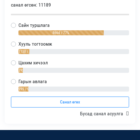
санал өгсөн: 11189
Сайн туршлага
8664 / 77%
Хууль тогтоомж
1138 / 10%
Цахим хичээл
392 / 4%
Гарын авлага
995 / 9%
Санал өгөх
Бусад санал асуулга