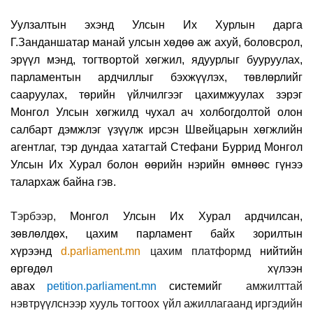
Уулзалтын эхэнд
Улсын Их Хурлын
д
арга
Г.Занданшатар
манай улсын хөдөө аж ахуй, боловсрол,
эрүүл мэнд, тогтвортой хөгжил, ядуурлыг бууруулах,
парламентын ардчиллыг бэхжүүлэх, төвлөрлийг
сааруулах, төрийн үйлчилгээг цахимжуулах зэрэг
Монгол Улсын хөгжилд чухал ач холбогдолтой олон
салбарт дэмжлэг үзүүлж ирсэн Швейцарын хөгжлийн
агентлаг, тэр дундаа х
атагтай Стефани Бурри
д Монгол
Улсын Их Хурал болон өөрийн нэрийн өмнөөс гүнээ
талархаж байна гэв.
Тэрбээр,
Монгол Улсын Их Хурал ардчилсан,
зөвлөлдөх, цахим парламент байх зорилтын
хүрээнд
d.parliament.m
n
цахим
платформ
д
нийтийн
өргөдөл хүлээн
авах
petition.parliament.m
n
системийг
амжилттай
нэвтрүү
лснээр
хууль тогтоох үйл ажиллагаан
д
иргэдийн