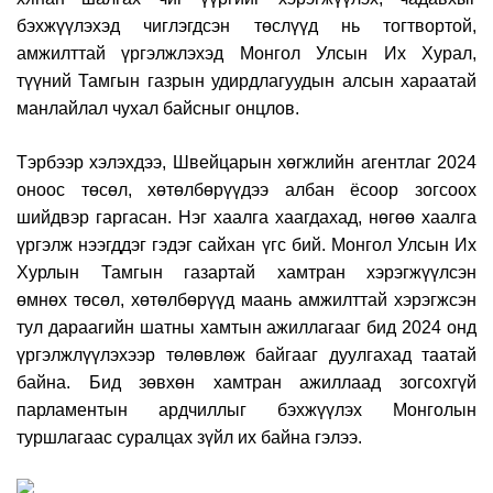
бэхжүүлэхэд чиглэ
гдсэн төслүүд нь
тогтвортой,
амжилттай үргэлж
лэхэд Монгол Улсын Их Хурал,
түүний Тамгын газрын удирдлагуудын алсын хараатай
манлайлал чухал байсныг онцлов.
Тэрбээр хэлэхдээ,
Швейцарын хөгжлийн агентлаг 2024
оноос төсөл, хөтөлбөрүүдээ албан ёсоор зогсоох
шийдвэр гаргасан
. Нэг хаалга хаагдахад, нөгөө хаалга
үргэлж нээгддэг гэдэг сайхан үгс бий. Монгол
Улсын Их
Хурлын Тамгын газартай хамтран хэрэгжүүлсэн
өмнөх
төсөл,
хөтөлбөрүүд
маань амжилттай хэрэгжсэн
тул дараагийн шатны хамтын ажиллагааг бид 2024 онд
үргэлжлүүлэхээр төлөвлөж байгааг дуулгахад таатай
байна. Бид зөвхөн хамтран ажиллаад зогсохгүй
парламентын ардчиллыг бэхжүүлэх Монголын
туршлагаас суралцах зүйл их байна гэлээ.