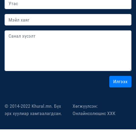
Илгээх
© 2014-2022 Khural.mn. Бүх
Хөгжүүлсэн:
эрх хуулиар хамгаалагдсан.
Онлайнсолюшнс ХХК