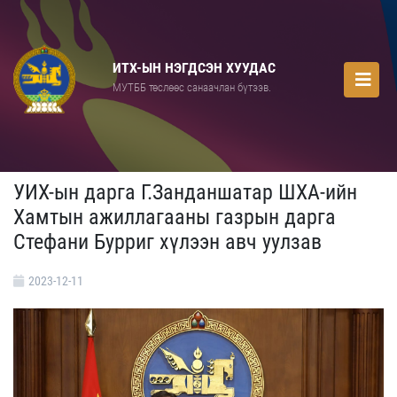
ИТХ-ЫН НЭГДСЭН ХУУДАС
МУТББ төслөөс санаачлан бүтээв.
УИХ-ын дарга Г.Занданшатар ШХА-ийн
Хамтын ажиллагааны газрын дарга
Стефани Бурриг хүлээн авч уулзав
2023-12-11