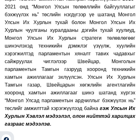
2021 онд “Монгол Улсын төлөөллийн байгууллагыг
бэхжүүлэх нь” төслийн нэгдүгээр үе шатанд Монгол
Улсын Их Хурлын тухай болон Монгол Улсын Их
Хурлын чуулганы хуралдааны дэгийн тухай хуулиуд,
Монгол Улсын Их Хурлын стратеги төлөвлөгөөг
шинэчлэхэд техникийн дэмжлэг үзүүлж, хуулийн
хэрэгжилтэд парламентын хяналт тавих чадавхыг
сайжруулах чиглэлээр Швейцар, Монголын
парламентын Тамгын газрууд хооронд техникийн
хамтын ажиллагааг эхлүүлсэн. Улсын Их Хурлын
Тамгын газар, Швейцарын хөгжлийн агентлагийн
хооронд хамтын ажиллагааг шинэ шатанд хүргэх
“Монгол Улсад парламентын ардчиллыг бэхжүүлэх нь”
төслийг амжилттай хэрэгжүүл
ээд байна
гэж Улсын Их
Хурлын Хэвлэл мэдээлэл, олон нийттэй харилцах
газраас мэдээлэв.