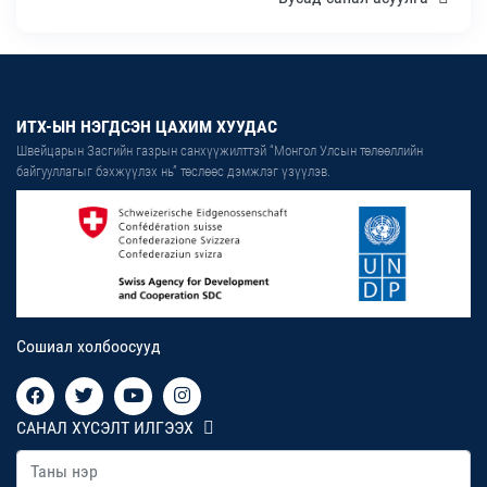
ИТХ-ЫН НЭГДСЭН ЦАХИМ ХУУДАС
Швейцарын Засгийн газрын санхүүжилттэй “Монгол Улсын төлөөллийн
байгууллагыг бэхжүүлэх нь” төслөөс дэмжлэг үзүүлэв.
Сошиал холбоосууд
САНАЛ ХҮСЭЛТ ИЛГЭЭХ