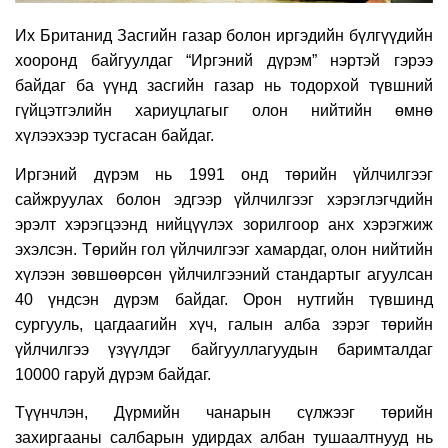
Их Британид Засгийн газар болон иргэдийн бүлгүүдийн
хооронд байгуулдаг “Иргэний дүрэм” нэртэй гэрээ
байдаг ба үүнд засгийн газар нь тодорхой түвшний
гүйцэтгэлийн хариуцлагыг олон нийтийн өмнө
хүлээхээр тусгасан байдаг.
Иргэний дүрэм нь 1991 онд төрийн үйлчилгээг
сайжруулах болон эдгээр үйлчилгээг хэрэглэгчдийн
эрэлт хэрэгцээнд нийцүүлэх зорилгоор анх хэрэгжиж
эхэлсэн. Төрийн гол үйлчилгээг хамардаг, олон нийтийн
хүлээн зөвшөөрсөн үйлчилгээний стандартыг агуулсан
40 үндсэн дүрэм байдаг. Орон нутгийн түвшинд
сургууль, цагдаагийн хүч, галын алба зэрэг төрийн
үйлчилгээ үзүүлдэг байгууллагуудын баримталдаг
10000 гаруй дүрэм байдаг.
Түүнчлэн, Дүрмийн чанарын сүлжээг төрийн
захиргааны салбарын удирдах албан тушаалтнууд нь