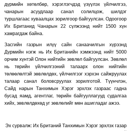
дүрмийн хөтөлбөр, хэрэглэгчдэд үзүүлэх үйлчилгээ,
чанарын асуудлаар санал солилцож, шилдэг
туршлагаас хуваалцах зорилгоор байгуулсан. Одоогоор
Их Британид Чанарын 22 сүлжээнд нийт 1500 хүн
хамрагдаж байна.
Засгийн газрын илүү сайн санаачилгын хүрээнд
Дүрмийн нэгж нь Их Британийн хэмжээнд нийт 5000
орчим хүнтэй Олон нийтийн зөвлөл байгуулсан. Зөвлөл
нь төрийн үйлчилгээний талаарх олон нийтийн
төлөөлөлтэй зөвлөлдөх, үйлчилгээг хэрхэн сайжруулах
талаар санал боловсруулах зорилготой. Түүнчлэн,
Сайд нарын Танхимын Хэрэг эрхлэх газраас гадна
бусад яамд, агентлаг, төрийн байгууллагууд судалгаа
хийх, зөвлөлдөхөд уг зөвлөлийг мөн ашигладаг ажээ.
Эх сурвалж: Их Британий Танхимын Хэрэг эрхлэх газар