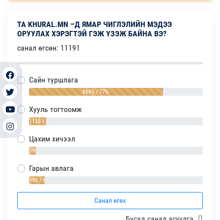
ТА KHURAL.MN –Д ЯМАР ЧИГЛЭЛИЙН МЭДЭЭ
ОРУУЛАХ ХЭРЭГТЭЙ ГЭЖ ҮЗЭЖ БАЙНА ВЭ?
санал өгсөн: 11191
Сайн туршлага
8665 / 77%
Хууль тогтоомж
1138 / 10%
Цахим хичээл
393 / 4%
Гарын авлага
995 / 9%
Санал өгөх
Бусад санал асуулга