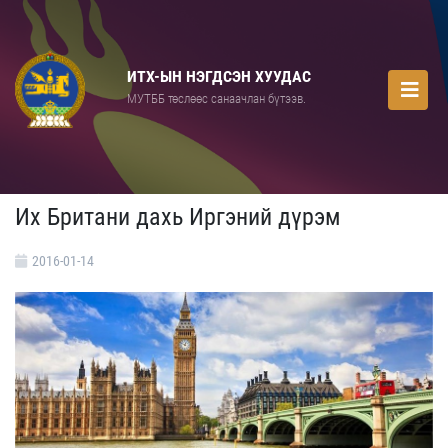
ИТХ-ЫН НЭГДСЭН ХУУДАС
МУТББ төслөөс санаачлан бүтээв.
Их Британи дахь Иргэний дүрэм
2016-01-14