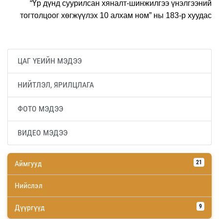
“Үр дүнд суурилсан хяналт-шинжилгээ үнэлгээний
тогтолцоог хөгжүүлэх 10 алхам ном” ны 183-р хуудас
ЦАГ ҮЕИЙН МЭДЭЭ
НИЙТЛЭЛ, ЯРИЛЦЛАГА
ФОТО МЭДЭЭ
ВИДЕО МЭДЭЭ
Аймгууд
21
Нийслэл
Дүүргүүд
9