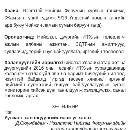
Хаана
: Нээлттэй Нийгэм Форумын хурлын танхимд
(
Жамъян гүний гудамж 5/1
6
Үндэсний номын сангийн
ард буюу Чойжин ламын сүмын баруун талд
)
Оролцогчид
: Нийслэл, дүүргийн ИТХ-ын төлөөлөгч,
ажлын албаны ажилтан, ЗДТГ-ын ажилтнууд,
судлаачид, төрийн бус байгууллага, иргэдийн төлөөлөл
Хэлэлцүүлгийн зорилго
:Нийслэл Улаанбаатар хот ба
дүүргүүдийн 2016 оны төсвийг ИТХ-ын хуралдаанаар
хэлэлцэж батлах үйл явц ба баримт бичгүүдийн ил тод,
нээлттэй байдалд “Иргэд төсвөө хянана” иргэний
нийгмийн сүлжээний гишүүн байгууллагуудын зүгээс
мониторинг хийсэн дүнг танилцуулж хэлэлцүүлэх, санал
зөвлөмж гаргах
ХӨТӨЛБӨР
Нэг.
Уулзалт-хэлэлцүүлгийг нээж үг хэлэх
Д.Оюунбадам - Нээлттэй Нийгэм Форумын эдийн
засгийн хөтөлбөрийн зохицуулагч