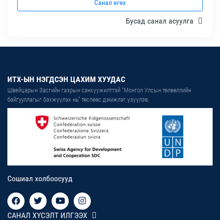
Санал өгөх
Бусад санал асуулга
ИТХ-ЫН НЭГДСЭН ЦАХИМ ХУУДАС
Швейцарын Засгийн газрын санхүүжилттэй “Монгол Улсын төлөөллийн
байгууллагыг бэхжүүлэх нь” төслөөс дэмжлэг үзүүлэв.
Сошиал холбоосууд
САНАЛ ХҮСЭЛТ ИЛГЭЭХ