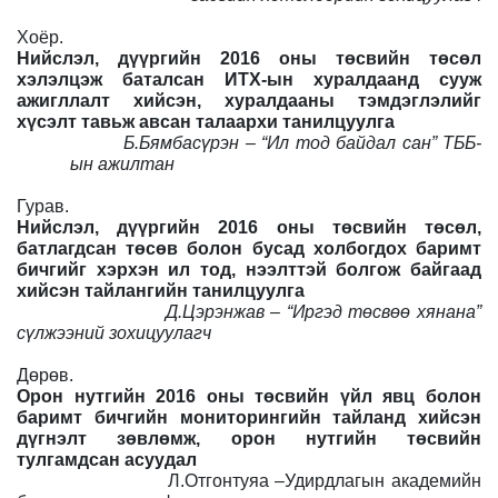
Хоёр.
Нийслэл, дүүргийн 2016 оны төсвийн төсөл
хэлэлцэж баталсан ИТХ-ын хуралдаанд сууж
ажигллалт хийсэн, хуралдааны тэмдэглэлийг
хүсэлт тавьж авсан талаархи танилцуулга
Б.Бямбасүрэн – “Ил тод байдал сан” ТББ-
ын ажилтан
Гурав.
Нийслэл, дүүргийн 2016 оны төсвийн төсөл,
батлагдсан төсөв болон бусад холбогдох баримт
бичгийг хэрхэн ил тод, нээлттэй болгож байгаад
хийсэн тайлангийн танилцуулга
Д.Цэрэнжав – “Иргэд төсвөө хянана”
сүлжээний зохицуулагч
Дөрөв.
Орон нутгийн 2016 оны төсвийн үйл явц болон
баримт бичгийн мониторингийн тайланд хийсэн
дүгнэлт зөвлөмж, орон нутгийн төсвийн
тулгамдсан асуудал
Л.Отгонтуяа –Удирдлагын академийн