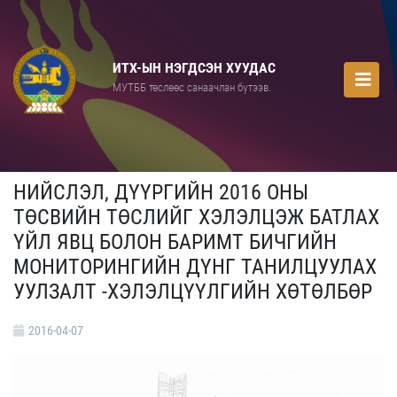
ИТХ-ЫН НЭГДСЭН ХУУДАС
МУТББ төслөөс санаачлан бүтээв.
НИЙСЛЭЛ, ДҮҮРГИЙН 2016 ОНЫ
ТӨСВИЙН ТӨСЛИЙГ ХЭЛЭЛЦЭЖ БАТЛАХ
ҮЙЛ ЯВЦ БОЛОН БАРИМТ БИЧГИЙН
МОНИТОРИНГИЙН ДҮНГ ТАНИЛЦУУЛАХ
УУЛЗАЛТ -ХЭЛЭЛЦҮҮЛГИЙН ХӨТӨЛБӨР
2016-04-07