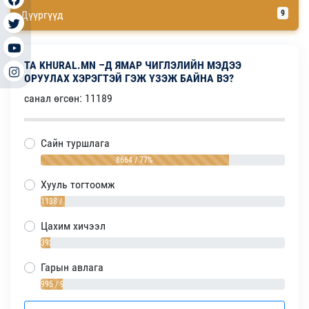
Дүүргүүд
9
ТА KHURAL.MN –Д ЯМАР ЧИГЛЭЛИЙН МЭДЭЭ
ОРУУЛАХ ХЭРЭГТЭЙ ГЭЖ ҮЗЭЖ БАЙНА ВЭ?
санал өгсөн: 11189
Сайн туршлага
8664 / 77%
Хууль тогтоомж
1138 / 10%
Цахим хичээл
392 / 4%
Гарын авлага
995 / 9%