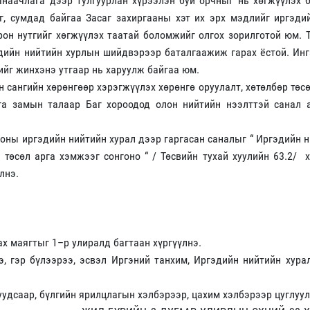
анаачлага дээр тулгуурлан хүрээлэн буй орчныг нь хөгжүүлэх
г, сумдад байгаа Засаг захиргааны хэт их эрх мэдлийг иргэди
он нутгийг хөгжүүлэх таатай боломжийг олгох зорилготой юм. 
эдийн нийтийн хурлын шийдвэрээр баталгаажиж гарах ёстой. Ин
гийг жинхэнэ утгаар нь харуулж байгаа юм.
 сангийн хөрөнгөөр хэрэгжүүлэх хөрөнгө оруулалт, хөтөлбөр төсө
га замын талаар Баг хороодод олон нийтийн нээлттэй санал а
рооны иргэдийн нийтийн хурал дээр гаргасан саналыг “ Иргэдийн 
й төсөл арга хэмжээг сонгоно “ / Төсвийн тухай хуулийн 63.2/ 
лнэ.
ах маягтыг 1–р улиралд багтаан хүргүүлнэ.
, гэр бүлээрээ, эсвэл Иргэний танхим, Иргэдийн нийтийн хура
уудсаар, бүлгийн ярилцлагын хэлбэрээр, цахим хэлбэрээр цуглуул