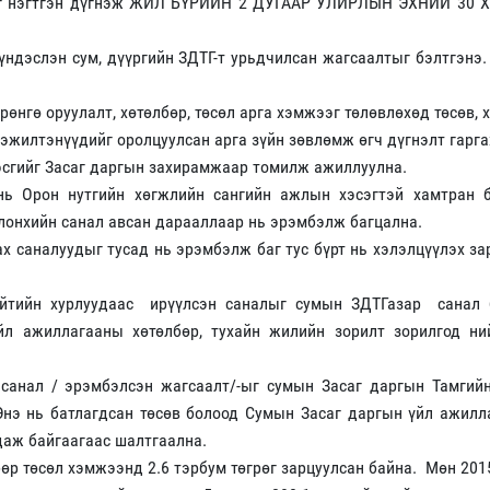
алыг нэгтгэн дүгнэж ЖИЛ БҮРИЙН 2 ДУГААР УЛИРЛЫН ЭХНИЙ 30 
үндэслэн сум, дүүргийн ЗДТГ-т урьдчилсан жагсаалтыг бэлтгэнэ.
рөнгө оруулалт, хөтөлбөр, төсөл арга хэмжээг төлөвлөхөд төсөв, 
эжилтэнүүдийг оролцуулсан арга зүйн зөвлөмж өгч дүгнэлт гарга
эсгийг Засаг даргын захирамжаар томилж ажиллуулна.
нь Орон нутгийн хөгжлийн сангийн ажлын хэсэгтэй хамтран б
олонхийн санал авсан дарааллаар нь эрэмбэлж багцална.
х саналуудыг тусад нь эрэмбэлж баг тус бүрт нь хэлэлцүүлэх з
ийтийн хурлуудаас ирүүлсэн саналыг сумын ЗДТГазар санал 
йл ажиллагааны хөтөлбөр, тухайн жилийн зорилт зорилгод ни
 санал / эрэмбэлсэн жагсаалт/-ыг сумын Засаг даргын Тамгийн
Энэ нь батлагдсан төсөв болоод Сумын Засаг даргын үйл ажил
даж байгаагаас шалтгаална.
бөр төсөл хэмжээнд 2.6 тэрбум төгрөг зарцуулсан байна. Мөн 201