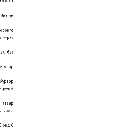
ХОНОГТ
 Энэ үе
хөрөнгө
х үүрэг
үх баг
арчмаар
бүрээр
йцүүлж
 газар
лагааны
5 онд 8