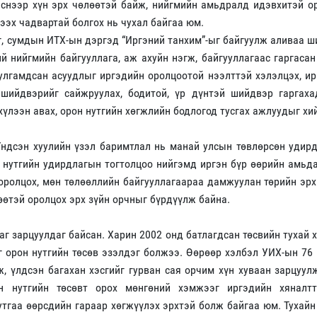
лснээр хүн эрх чөлөөтэй байж, нийгмийн амьдралд идэвхитэй о
лээх чадвартай болгох нь чухал байгаа юм.
аг, сумдын ИТХ-ын дэргэд “Иргэний танхим”-ыг байгуулж аливаа 
й нийгмийн байгууллага, аж ахуйн нэгж, байгууллагаас гаргасан
тулгамдсан асуудлыг иргэдийн оролцоотой нээлттэй хэлэлцэх, и
 шийдвэрийг сайжруулах, бодитой, үр дүнтэй шийдвэр гаргаха
хүлээн авах, орон нутгийн хөгжлийн бодлогод тусгах ажлуудыг хи
Үндсэн хуулийн үзэл баримтлал нь манай улсын төвлөрсөн удир
 нутгийн удирдлагын тогтолцоо нийгэмд иргэн бүр өөрийн амьд
ролцох, мөн төлөөллийн байгууллагаараа дамжуулан төрийн эрх
өөтэй оролцох эрх зүйн орчныг бүрдүүлж байна.
аг зарцуулдаг байсан. Харин 2002 онд батлагдсан төсвийн тухай 
г орон нутгийн төсөв эзэлдэг болжээ. Өөрөөр хэлбэл УИХ-ын 76
ж, үлдсэн багахан хэсгийг гурван сая орчим хүн хуваан зарцуул
н нутгийн төсөвт орох мөнгөний хэмжээг иргэдийн хяналтт
утгаа өөрсдийн гараар хөгжүүлэх эрхтэй болж байгаа юм. Тухайн