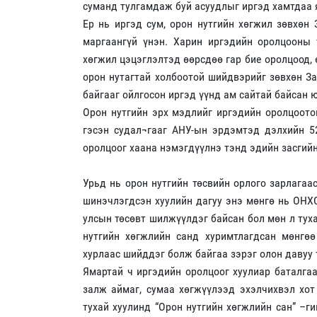
суманд тулгамдаж буй асуудлыг иргэд хамтдаа
Ер нь иргэд сум, орон нутгийн хөгжил зөвхөн
маргаангүй үнэн. Харин иргэдийн оролцооны 
хөгжил цэцэглэлтэд өөрсдөө гар бие оролцоод,
орон нутагтай холбоотой шийдвэрийг зөвхөн З
байгааг ойлгосон иргэд үүнд ам сайтай байсан 
Орон нутгийн эрх мэдлийг иргэдийн оролцоото
гэсэн судал¬гааг АНУ-ын эрдэмтэд дэлхийн 5
оролцоог хаана нэмэгдүүлнэ тэнд эдийн засгийн
Урьд нь орон нутгийн төсвийн орлого зарлагаа
шинэчлэгдсэн хуулийн дагуу энэ мөнгө нь ОНХС
улсын төсөвт шилжүүлдэг байсан бол мөн л тух
нутгийн хөгжлийн санд хуримтлагдсан мөнгө
хурлаас шийддэг болж байгаа зэрэг олон давуу
Ямартай ч иргэдийн оролцоог хуулиар баталга
залж аймаг, сумаа хөгжүүлээд эхэлчихвэл хот
тухай хуулинд “Орон нутгийн хөгжлийн сан” –г