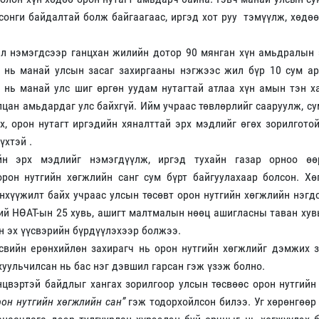
сонги байдалтай болж байгаагаас, иргэд хот руу тэмүүлж, хөдө
ал нэмэгдсээр ганцхан жилийн дотор 90 мянган хүн амьдралын 
э нь манай улсын засаг захиргааны нэгжээс жил бүр 10 сум ар
 нь манай улс шиг өргөн уудам нутагтай атлаа хүн амын тэн х
ан амьдардаг улс байхгүй. Ийм учраас төвлөрлийг сааруулж, су
х, орон нутагт иргэдийн хяналттай эрх мэдлийг өгөх зорилгото
үхтэй .
йн эрх мэдлийг нэмэгдүүлж, иргэд тухайн газар орноо өө
орон нутгийн хөгжлийн санг сум бүрт байгуулахаар болсон. Хө
анхүүжилт байх учраас улсын төсөвт орон нутгийн хөгжлийн нэгд
ний НӨАТ-ын 25 хувь, ашигт малтмалын нөөц ашигласны таван хув
йн эх үүсвэрийн бүрдүүлэхээр болжээ.
өсвийн ерөнхийлөн захирагч нь орон нутгийн хөгжлийг дэмжих 
хуульчилсан нь бас нэг дэвшил гарсан гэж үзэж болно.
нцвэртэй байдлыг хангах зорилгоор улсын төсвөөс орон нутгийн
рон нутгийн хөгжлийн сан”
гэж тодорхойлсон билээ. Уг хөрөнгөөр