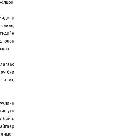
ролцон,
шийдвэр
 санал,
ргэдийн
д олон
йжээ.
длагаас
арч буй
 барих,
хуулийн
 гишүүн
ж байв.
айгаар
 аймаг,