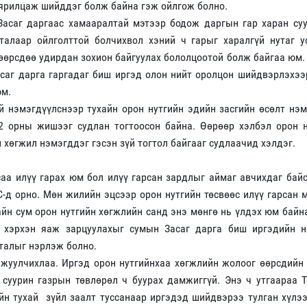
 ярилцаж шийддэг болж байна гэж ойлгож болно.
 Засаг даргаас хамааралтай мэтээр бодож даргын гар харан су
талаар ойлголттой болчихвол хэний ч гарыг харалгүй нутаг у
 өөрсдөө удирдан зохион байгуулах бололцоотой болж байгаа юм.
асаг дарга гаргадаг биш иргэд олон нийт оролцон шийдвэрлэхэ
юм.
й нэмэгдүүлснээр тухайн орон нутгийн эдийн засгийн өсөлт нэ
2 орны жишээг судлан тогтоосон байна. Өөрөөр хэлбэл орон н
 хөгжил нэмэгддэг гэсэн зүй тогтол байгааг судлаачид хэлдэг.
саа илүү гарах юм бол илүү гарсан зардлыг аймаг авчихдаг бай
-д орно. Мөн жилийн эцсээр орон нутгийн төсвөөс илүү гарсан 
айн сум орон нутгийн хөгжлийн санд энэ мөнгө нь үлдэх юм байн
ө хэрхэн яаж зарцуулахыг сумын Засаг дарга биш иргэдийн н
 талыг нэрлэж болно.
ажуулчихлаа. Иргэд орон нутгийнхаа хөгжлийн жолоог өөрсдийн
 суурин газрын төвлөрөл ч буурах дамжиггүй. Энэ ч утгаараа 
ийн тухай зүйл заалт туссанаар иргэдэд шийдвэрээ тулган хүлэ