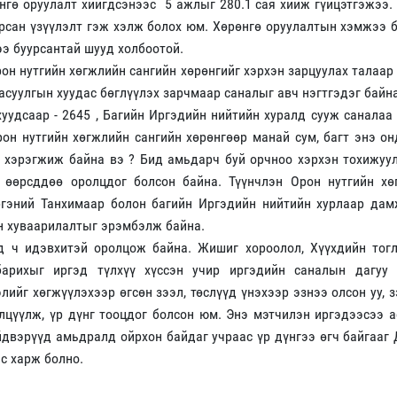
өнгө оруулалт хийгдсэнээс 5 ажлыг 280.1 сая хийж гүйцэтгэжээ.
рсан үзүүлэлт гэж хэлж болох юм. Хөрөнгө оруулалтын хэмжээ 
э буурсантай шууд холбоотой.
рон нутгийн хөгжлийн сангийн хөрөнгийг хэрхэн зарцуулах талаар
 асуулгын хуудас бөглүүлэх зарчмаар саналыг авч нэгтгэдэг байна
уудсаар - 2645 , Багийн Иргэдийн нийтийн хуралд сууж саналаа 
рон нутгийн хөгжлийн сангийн хөрөнгөөр манай сум, багт энэ о
ээ хэрэгжиж байна вэ ? Бид амьдарч буй орчноо хэрхэн тохижуу
 өөрсддөө оролцдог болсон байна. Түүнчлэн Орон нутгийн хө
Иргэний Танхимаар болон багийн Иргэдийн нийтийн хурлаар дам
йн хуваарилалтыг эрэмбэлж байна.
 ч идэвхитэй оролцож байна. Жишиг хороолол, Хүүхдийн тог
 барихыг иргэд түлхүү хүссэн учир иргэдийн саналын дагуу 
ийг хөгжүүлэхээр өгсөн зээл, төслүүд үнэхээр эзнээ олсон уу, 
лцүүлж, үр дүнг тооцдог болсон юм. Энэ мэтчилэн иргэдээсээ а
йдвэрүүд амьдралд ойрхон байдаг учраас үр дүнгээ өгч байгааг
с харж болно.