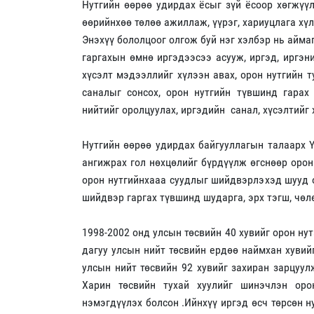
Нутгийн өөрөө удирдах ёсыг зүй ёсоор хөгжүү
өөрийнхөө төлөө ажиллаж, үүрэг, хариуцлага хү
Энэхүү бололцоог олгож буй нэг хэлбэр нь айм
гаргахын өмнө иргэдээсээ асууж, иргэд, иргэни
хүсэлт мэдээллийг хүлээн авах, орон нутгийн 
саналыг сонсох, орон нутгийн түвшинд гарах
нийтийг оролцуулах, иргэдийн санал, хүсэлтийг 
Нутгийн өөрөө удирдах байгууллагын талаарх 
ангижрах гол нөхцөлийг бүрдүүлж өгснөөр орон
орон нутгийнхааа суудлыг шийдвэрлэхэд шууд о
шийдвэр гаргах түвшинд шударга, эрх тэгш, чөл
1998-2002 онд улсын төсвийн 40 хувийг орон нут
дагуу улсын нийт төсвийн ердөө наймхан хувий
улсын нийт төсвийн 92 хувийг захиран зарцуул
Харин төсвийн тухай хуулийг шинэчлэн оро
нэмэгдүүлэх болсон .Ийнхүү иргэд өсч төрсөн н