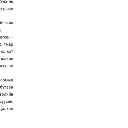
 Энэ нь
буурсан
 багийн
.
өгсөн -
нд ямар
лах вэ?
гжлийн
жуулан
лоомын
бүтээн
зээлийн
суусан,
 Дархан