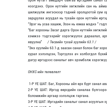
орон нутагт амьдарч байгаа иргэдийн санал с
нээгдэнэ. Орон нутгийн хөгжлийн сан нь айма
шилжүүлж ингэснээр тэдний оролцоотой сум ор
зарцуулах асуудал нь тухайн орон нутгийн ирг
“Эрэг нь усаа хашиж, Эзэн нь юмаа мэднэ ” гэд
“Баг хорооны Засаг дарга Орон нутгийн хөгжлийн
хэмжээ тэдгээрийг хэрэгжүүлэх дараалал, ар
явуулна”
/ Төсвийн тухай хуулийн 63.1 /
“Энэ хуулийн 63.1-д заасан санал болон баг хо
хурал хэлэлцсэн, Тэргүүлэх ач холбогдол бүхи
дагуу иргэдээс саналыг авч эрэмбэлж хэрэгжүү
ОНХС-ийн төлөвлөлт
1-Р ҮЕ ШАТ: Баг, Хорооны айл өрх бүрт санал ав
2-Р ҮЕ ШАТ: Иргэд өөрсдийн саналаа бүлгээрээ
боломжийн аргаар хэлэлцэж гаргана.
3-Р ҮЕ ШАТ: Иргэдийн саналыг санал асуулгын х