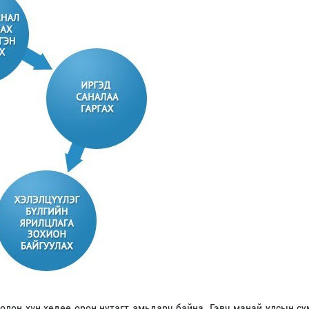
олон хүн хөдөө орон нутагт амьдарч байна. Гэвч манай улсын су