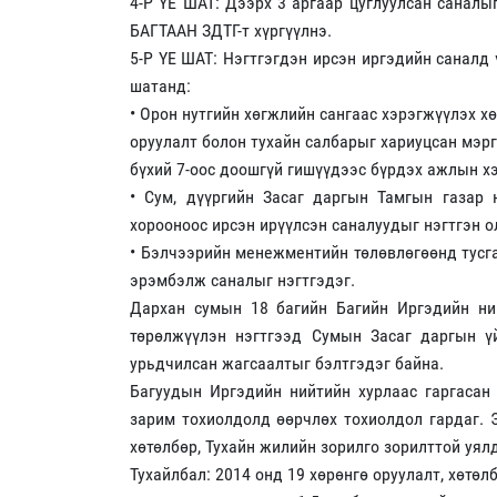
4-Р ҮЕ ШАТ: Дээрх 3 аргаар цуглуулсан сан
БАГТААН ЗДТГ-т хүргүүлнэ.
5-Р ҮЕ ШАТ: Нэгтгэгдэн ирсэн иргэдийн саналд 
шатанд:
• Орон нутгийн хөгжлийн сангаас хэрэгжүүлэх хө
оруулалт болон тухайн салбарыг хариуцсан мэрг
бүхий 7-оос доошгүй гишүүдээс бүрдэх ажлын х
• Сум, дүүргийн Засаг даргын Тамгын газар 
хорооноос ирсэн ирүүлсэн саналуудыг нэгтгэн 
• Бэлчээрийн менежментийн төлөвлөгөөнд тусга
эрэмбэлж саналыг нэгтгэдэг.
Дархан сумын 18 багийн Багийн Иргэдийн н
төрөлжүүлэн нэгтгээд Сумын Засаг даргын ү
урьдчилсан жагсаалтыг бэлтгэдэг байна.
Багуудын Иргэдийн нийтийн хурлаас гаргасан
зарим тохиолдолд өөрчлөх тохиолдол гардаг. 
хөтөлбөр, Тухайн жилийн зорилго зорилттой уял
Тухайлбал: 2014 онд 19 хөрөнгө оруулалт, хөтөл