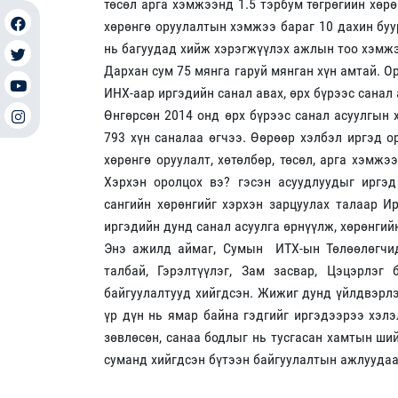
төсөл арга хэмжээнд 1.5 тэрбум төгрөгийн хөр
хөрөнгө оруулалтын хэмжээ бараг 10 дахин буу
нь багуудад хийж хэрэгжүүлэх ажлын тоо хэмжэ
Дархан сум 75 мянга гаруй мянган хүн амтай. О
ИНХ-аар иргэдийн санал авах, өрх бүрээс санал
Өнгөрсөн 2014 онд өрх бүрээс санал асуулгын х
793 хүн саналаа өгчээ. Өөрөөр хэлбэл иргэд о
хөрөнгө оруулалт, хөтөлбөр, төсөл, арга хэмж
Хэрхэн оролцох вэ? гэсэн асуудлуудыг иргэд
сангийн хөрөнгийг хэрхэн зарцуулах талаар 
иргэдийн дунд санал асуулга өрнүүлж, хөрөнги
Энэ ажилд аймаг, Сумын ИТХ-ын Төлөөлөгчид
талбай, Гэрэлтүүлэг, Зам засвар, Цэцэрлэг
байгуулалтууд хийгдсэн. Жижиг дунд үйлдвэрлэл
үр дүн нь ямар байна гэдгийг иргэдээрээ хэлэ
зөвлөсөн, санаа бодлыг нь тусгасан хамтын ши
суманд хийгдсэн бүтээн байгуулалтын ажлуудаа