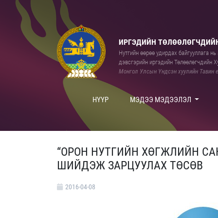
ИРГЭДИЙН ТӨЛӨӨЛӨГЧДИЙН
Нутгийн өөрөө удирдах байгууллага нь а
дэвсгэрийн иргэдийн Төлөөлөгчдийн Ху
Монгол Улсын Үндсэн хуулийн Тавин е
НҮҮР
МЭДЭЭ МЭДЭЭЛЭЛ
“ОРОН НУТГИЙН ХӨГЖЛИЙН СА
ШИЙДЭЖ ЗАРЦУУЛАХ ТӨСӨВ
2016-04-08