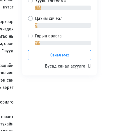
Хууль тогтоомж
ө нутаг
1138 / 10%
Цахим хичээл
эрхээр
393 / 4%
чигдах
Гарын авлага
агас нь
м, орон
995 / 9%
й “шууд
Санал өгөх
рсдийн
Бусад санал асуулга
гжлийн
сэн сан
ь зэрэг
зорилго
 төсөвт
 тухайн