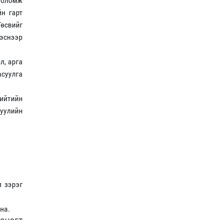
 боломж
йн гарт
Төсвийг
гэснээр
л, арга
суулга
нийтийн
хуулийн
л зэрэг
на.