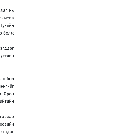
удаг нь
сныхаа
 Тухайн
эр болж
мэгддэг
утгийн
сан бол
мөнгийг
а. Орон
ийтийн
 гараар
Төсвийн
элгэдэг