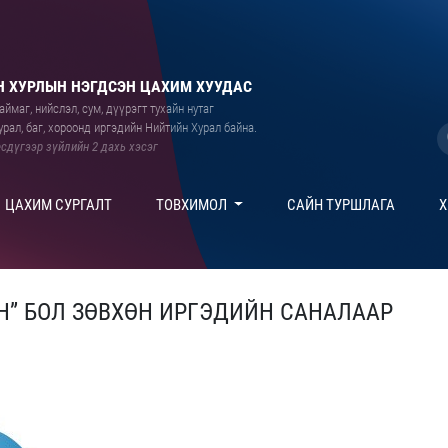
 ХУРЛЫН НЭГДСЭН ЦАХИМ ХУУДАС
ймаг, нийслэл, сум, дүүрэгт тухайн нутаг
рал, баг, хороонд иргэдийн Нийтийн Хурал байна.
сдүгээр зүйлийн 2 дахь хэсэг
ЦАХИМ СУРГАЛТ
ТОВХИМОЛ
САЙН ТУРШЛАГА
Х
Н” БОЛ ЗӨВХӨН ИРГЭДИЙН САНАЛААР