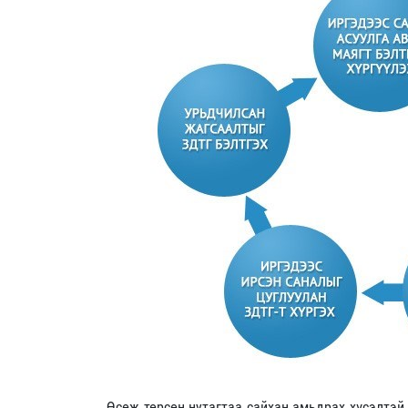
Өсөж төрсөн нутагтаа сайхан амьдрах хүсэлтэй 