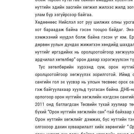
нутгийн эдийн засгийн хөгжил жилээс жилд зог
улам бүр эзгүйрсээр байгаа.
Хөдөөнөөс Нийслэл хот руу шилжих олны урсг
хот бараадаж байна гэсэн тооцоо байдаг. Эн
хэмжээний нүүдэл болж байна гэсэн үг юм. Ер
дөрвөн уулын дундах жижигхэн хөндийд шахдалц
нутгийг иргэдийнх нь оролцоотойгоор хөгжүүлэ
ардчилал хөтөлбөр” орон даяар хэрэгжүүлсэн тү
Тус хөтөлбөрийн хүрээнд сум, орон нутги
оролцоотойгоор хөгжүүлэх зорилготой. Иймд 
сангийн гол эх үүсвэр нь улсын төсвөөс орох с
гэж байгуулахаар хуульд тусгасан байна. ДНБ-
орлогоор орон нутгийн хөгжлийн нэгдсэн санги
2011 онд батлагдсан Төсвийн тухай хуулиар т
бүхий “Орон нутгийн хөгжлийн сан”-тай байхаар 
Орон нутгийн хөгжлийг дэмжих, бүс нутгийн тэ
олгохоор дахин хуваарилалт хийх хөрөнгийг
“ О