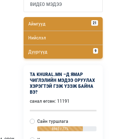
ВИДЕО МЭДЭЭ
Аймгууд
21
Нийслэл
Дүүргүүд
9
ТА KHURAL.MN –Д ЯМАР
ЧИГЛЭЛИЙН МЭДЭЭ ОРУУЛАХ
ХЭРЭГТЭЙ ГЭЖ ҮЗЭЖ БАЙНА
ВЭ?
санал өгсөн: 11191
Сайн туршлага
8665 / 77%
м, орон