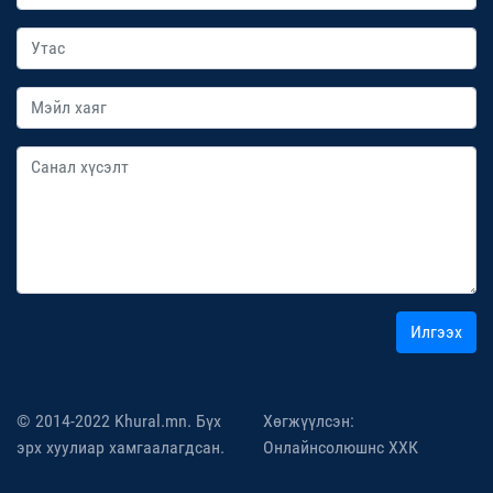
Илгээх
© 2014-2022 Khural.mn. Бүх
Хөгжүүлсэн:
эрх хуулиар хамгаалагдсан.
Онлайнсолюшнс ХХК