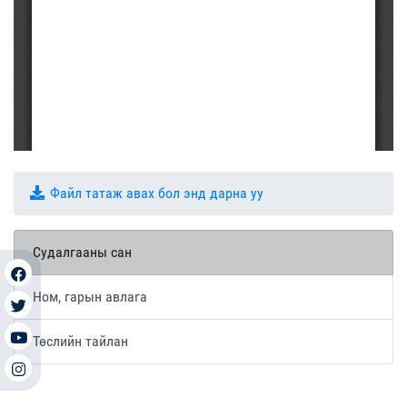
Файл татаж авах бол энд дарна уу
Судалгааны сан
Ном, гарын авлага
Төслийн тайлан