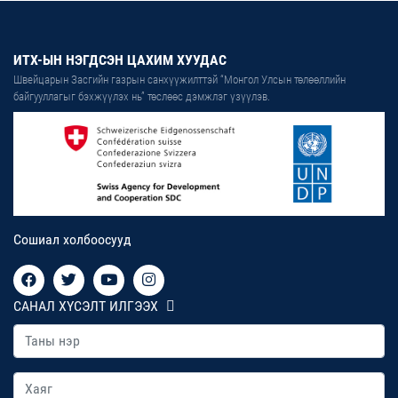
ИТХ-ЫН НЭГДСЭН ЦАХИМ ХУУДАС
Швейцарын Засгийн газрын санхүүжилттэй “Монгол Улсын төлөөллийн
байгууллагыг бэхжүүлэх нь” төслөөс дэмжлэг үзүүлэв.
Сошиал холбоосууд
САНАЛ ХҮСЭЛТ ИЛГЭЭХ