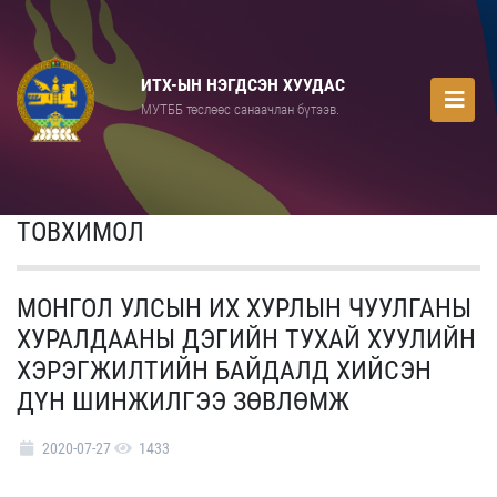
ИТХ-ЫН НЭГДСЭН ХУУДАС
МУТББ төслөөс санаачлан бүтээв.
ТОВХИМОЛ
МОНГОЛ УЛСЫН ИХ ХУРЛЫН ЧУУЛГАНЫ
ХУРАЛДААНЫ ДЭГИЙН ТУХАЙ ХУУЛИЙН
ХЭРЭГЖИЛТИЙН БАЙДАЛД ХИЙСЭН
ДҮН ШИНЖИЛГЭЭ ЗӨВЛӨМЖ
2020-07-27
1433