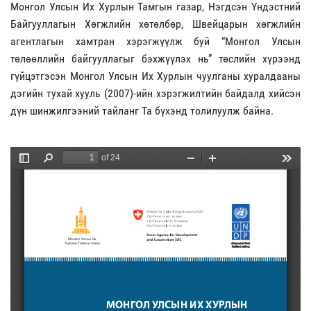
Монгол Улсын Их Хурлын Тамгын газар, Нэгдсэн Үндэстний
Байгууллагын Хөгжлийн хөтөлбөр, Швейцарын хөгжлийн
агентлагын хамтран хэрэгжүүлж буй “Монгол Улсын
төлөөллийн байгууллагыг бэхжүүлэх нь” төслийн хүрээнд
гүйцэтгэсэн Монгол Улсын Их Хурлын чуулганы хуралдааны
дэгийн тухай хууль (2007)-ийн хэрэгжилтийн байдалд хийсэн
дүн шинжилгээний тайланг Та бүхэнд толилуулж байна.